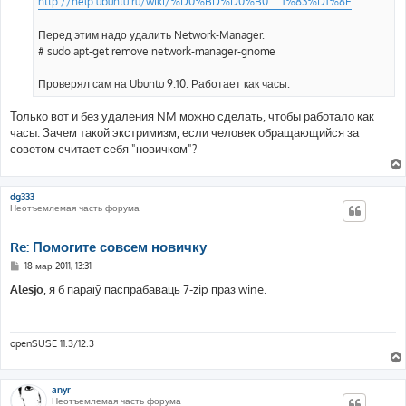
http://help.ubuntu.ru/wiki/%D0%BD%D0%B0 ... 1%83%D1%8E
Перед этим надо удалить Network-Manager.
# sudo apt-get remove network-manager-gnome
Проверял сам на Ubuntu 9.10. Работает как часы.
Только вот и без удаления NM можно сделать, чтобы работало как
часы. Зачем такой экстримизм, если человек обращающийся за
советом считает себя "новичком"?
dg333
Неотъемлемая часть форума
Re: Помогите совсем новичку
С
18 мар 2011, 13:31
о
о
Alesjo
, я б параіў паспрабаваць 7-zip праз wine.
б
щ
е
н
и
openSUSE 11.3/12.3
е
anyr
Неотъемлемая часть форума