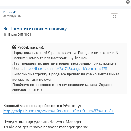
DzmitryK
Заглянувший
Re: Помогите совсем новичку
С
15 мар 2011, 18:04
о
о
б
PaCCeL писал(а):
щ
е
Народ помогите плз! Я решил слезть с Виндов и пставил mint 9
н
Росинка! Помогите плз настроить ByFly в ней.
и
е
Я тут пошарил по инетам и нашел инструкцию по настройке в
Ubuntu
http://linuxfresh.info/?p=73&cpage=1#comment-1711
Выполнил настройку. Вроде все прошло на ура но выйти в инет
почему-то так и не смог!
Проблема естественно в полном незнании матана! Заранее
спасибо за ответ!
Хороший ман по настройке сети в Убунте тут -
http://help.ubuntu.ru/wiki/%D0%BD%D0%B0 ... 1%83%D1%8E
Перед этим надо удалить Network-Manager.
# sudo apt-get remove network-manager-gnome