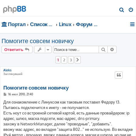
П
о
Портал
Список форумов
Linux
Форум для чайников
и
с
Помогите совсем новичку
к
Поиск
Расширен
Ответить
1
2
3
След.
Aleks
Заглянувший
Помогите совсем новичку
С
16 июл 2010, 21:40
о
о
Для ознакомление с Линуксом как таковым поставил Федору 13.
б
Пытаюсь подключится к инету - не получается.
щ
е
Есть ноут со встроеной сетевой картой, есть данные провайдером: ip
н
адрес, шлюз, маска подсети, мас-адрес, dns-primary.
и
е
захожу в NetworkManager, далее "проводные", "добавить".
ввожу мас адрес, во вкладке "защита 802..." не использую. Во вкладке
IPv4 метод - вручную, ввожу данные адреса, маски и шлюза, но они не