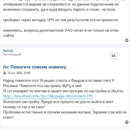
отображаются вернее не сохраняются. но данное подключение не
возможно сохранить. да и куда вводить пароль и логин - не ясно.
пробывал через вкладку VPN но тож результатов это не принесло.
извиняюсь, вопросы дилетантские. FAQ читал и не только на этом
сайте(
PaCCeL
Заглянувший
Re: Помогите совсем новичку
С
13 окт 2010, 22:40
о
о
Народ помогите плз! Я решил слезть с Виндов и пставил mint 9
б
Росинка! Помогите плз настроить ByFly в ней.
щ
е
Я тут пошарил по инетам и нашел инструкцию по настройке в Ubuntu
н
http://linuxfresh.info/?p=73&cpage=1#comment-1711
и
е
Выполнил настройку. Вроде все прошло на ура но выйти в инет
почему-то так и не смог!
Проблема естественно в полном незнании матана! Заранее спасибо за
ответ!