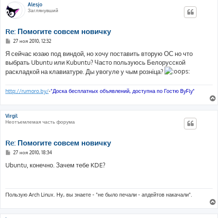
Alesjo
Заглянувший
Re: Помогите совсем новичку
С
27 ноя 2010, 12:32
о
о
Я сейчас юзаю под виндой, но хочу поставить вторую ОС но что
б
выбрать Ubuntu или Kubuntu? Часто пользуюсь Белорусской
щ
е
раскладкой на клавиатуре. Ды увогуле у чым розніца?
н
и
е
http://rumoro.by/
-
"Доска бесплатных объявлений, доступна по Гостю ByFly"
Virgil
Неотъемлемая часть форума
Re: Помогите совсем новичку
С
27 ноя 2010, 18:34
о
о
Ubuntu, конечно. Зачем тебе KDE?
б
щ
е
н
и
Пользую Arch Linux. Ну, вы знаете - "не было печали - апдейтов накачали".
е