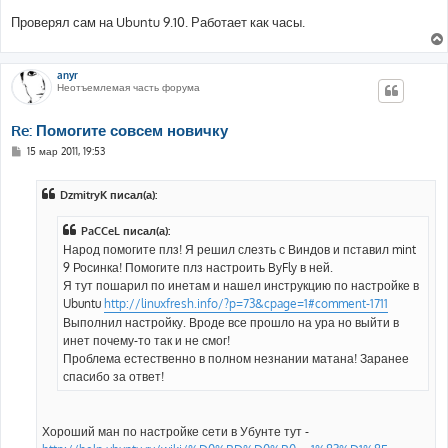
Проверял сам на Ubuntu 9.10. Работает как часы.
anyr
Неотъемлемая часть форума
Re: Помогите совсем новичку
С
15 мар 2011, 19:53
о
о
б
DzmitryK писал(а):
щ
е
н
PaCCeL писал(а):
и
е
Народ помогите плз! Я решил слезть с Виндов и пставил mint
9 Росинка! Помогите плз настроить ByFly в ней.
Я тут пошарил по инетам и нашел инструкцию по настройке в
Ubuntu
http://linuxfresh.info/?p=73&cpage=1#comment-1711
Выполнил настройку. Вроде все прошло на ура но выйти в
инет почему-то так и не смог!
Проблема естественно в полном незнании матана! Заранее
спасибо за ответ!
Хороший ман по настройке сети в Убунте тут -