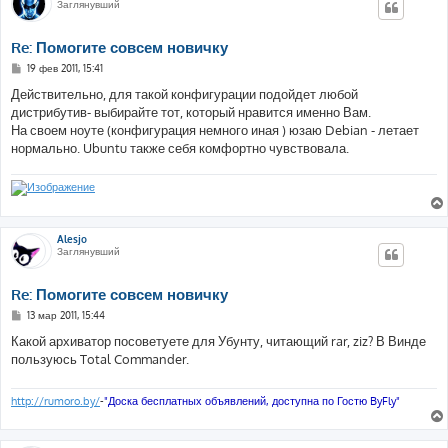
Заглянувший
Re: Помогите совсем новичку
С
19 фев 2011, 15:41
о
о
Действительно, для такой конфигурации подойдет любой
б
дистрибутив- выбирайте тот, который нравится именно Вам.
щ
е
На своем ноуте (конфигурация немного иная ) юзаю Debian - летает
н
нормально. Ubuntu также себя комфортно чувствовала.
и
е
Alesjo
Заглянувший
Re: Помогите совсем новичку
С
13 мар 2011, 15:44
о
о
Какой архиватор посоветуете для Убунту, читающий rar, ziz? В Винде
б
пользуюсь Total Commander.
щ
е
н
и
http://rumoro.by/
-
"Доска бесплатных объявлений, доступна по Гостю ByFly"
е