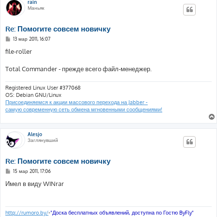
rain
Маньяк
Re: Помогите совсем новичку
С
13 мар 2011, 16:07
о
о
file-roller
б
щ
е
Total Commander - прежде всего файл-менеджер.
н
и
е
Registered Linux User #377068
OS: Debian GNU/Linux
Присоединяемся к акции массового перехода на Jabber -
самую современную сеть обмена мгновенными сообщениями!
Alesjo
Заглянувший
Re: Помогите совсем новичку
С
15 мар 2011, 17:06
о
о
Имел в виду WINrar
б
щ
е
н
и
http://rumoro.by/
-
"Доска бесплатных объявлений, доступна по Гостю ByFly"
е