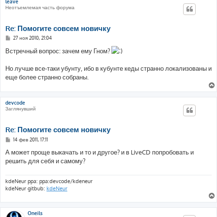
leave
Неотъемлемая часть форума
Re: Помогите совсем новичку
С
27 ноя 2010, 21:04
о
о
Встречный вопрос: зачем ему Гном?
б
щ
е
Но лучше все-таки убунту, ибо в кубунте кеды странно локализованы и
н
еще более странно собраны.
и
е
devcode
Заглянувший
Re: Помогите совсем новичку
С
14 фев 2011, 17:11
о
о
А может проще выкачать и то и другое? и в LiveCD попробовать и
б
решить для себя и самому?
щ
е
н
и
kdeNeur ppa: ppa:devcode/kdeneur
е
kdeNeur gitbub:
kdeNeur
Oneils