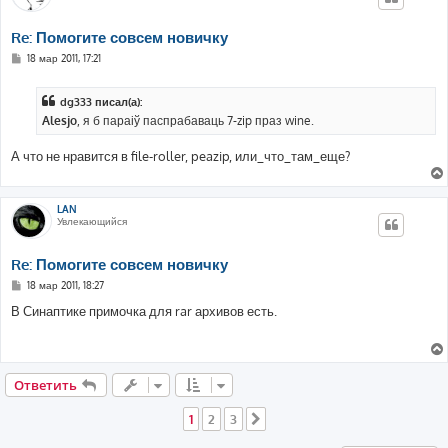
Re: Помогите совсем новичку
С
18 мар 2011, 17:21
о
о
б
dg333 писал(а):
щ
е
Alesjo
, я б параіў паспрабаваць 7-zip праз wine.
н
и
е
А что не нравится в file-roller, peazip, или_что_там_еще?
LAN
Увлекающийся
Re: Помогите совсем новичку
С
18 мар 2011, 18:27
о
о
В Синаптике примочка для rar архивов есть.
б
щ
е
н
и
е
Ответить
1
2
3
След.