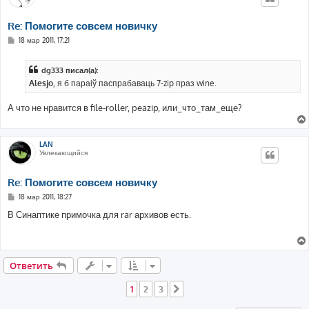
Re: Помогите совсем новичку
С
18 мар 2011, 17:21
о
о
б
dg333 писал(а):
щ
е
Alesjo
, я б параіў паспрабаваць 7-zip праз wine.
н
и
е
А что не нравится в file-roller, peazip, или_что_там_еще?
LAN
Увлекающийся
Re: Помогите совсем новичку
С
18 мар 2011, 18:27
о
о
В Синаптике примочка для rar архивов есть.
б
щ
е
н
и
е
Ответить
1
2
3
След.