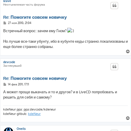
leave
Неотъемлемая часть форума
Re: Помогите совсем новичку
С
27 ноя 2010, 21:04
о
о
Встречный вопрос: зачем ему Гном?
б
щ
е
Но лучше все-таки убунту, ибо в кубунте кеды странно локализованы и
н
еще более странно собраны.
и
е
devcode
Заглянувший
Re: Помогите совсем новичку
С
14 фев 2011, 17:11
о
о
А может проще выкачать и то и другое? и в LiveCD попробовать и
б
решить для себя и самому?
щ
е
н
и
kdeNeur ppa: ppa:devcode/kdeneur
е
kdeNeur gitbub:
kdeNeur
Oneils