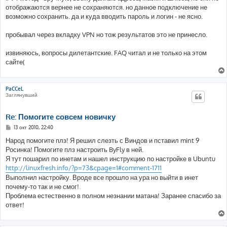
отображаются вернее не сохраняются. но данное подключение не
возможно сохранить. да и куда вводить пароль и логин - не ясно.
пробывал через вкладку VPN но тож результатов это не принесло.
извиняюсь, вопросы дилетантские. FAQ читал и не только на этом
сайте(
PaCCeL
Заглянувший
Re: Помогите совсем новичку
С
13 окт 2010, 22:40
о
о
Народ помогите плз! Я решил слезть с Виндов и пставил mint 9
б
Росинка! Помогите плз настроить ByFly в ней.
щ
е
Я тут пошарил по инетам и нашел инструкцию по настройке в Ubuntu
н
http://linuxfresh.info/?p=73&cpage=1#comment-1711
и
е
Выполнил настройку. Вроде все прошло на ура но выйти в инет
почему-то так и не смог!
Проблема естественно в полном незнании матана! Заранее спасибо за
ответ!