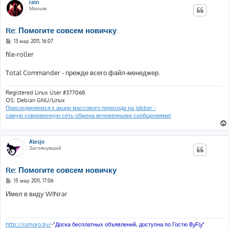
rain
Маньяк
Re: Помогите совсем новичку
С
13 мар 2011, 16:07
о
о
file-roller
б
щ
е
Total Commander - прежде всего файл-менеджер.
н
и
е
Registered Linux User #377068
OS: Debian GNU/Linux
Присоединяемся к акции массового перехода на Jabber -
самую современную сеть обмена мгновенными сообщениями!
Alesjo
Заглянувший
Re: Помогите совсем новичку
С
15 мар 2011, 17:06
о
о
Имел в виду WINrar
б
щ
е
н
и
http://rumoro.by/
-
"Доска бесплатных объявлений, доступна по Гостю ByFly"
е