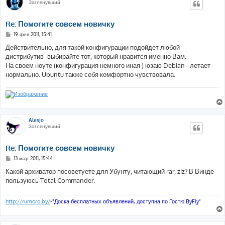
Заглянувший
Re: Помогите совсем новичку
С
19 фев 2011, 15:41
о
о
Действительно, для такой конфигурации подойдет любой
б
дистрибутив- выбирайте тот, который нравится именно Вам.
щ
е
На своем ноуте (конфигурация немного иная ) юзаю Debian - летает
н
нормально. Ubuntu также себя комфортно чувствовала.
и
е
Alesjo
Заглянувший
Re: Помогите совсем новичку
С
13 мар 2011, 15:44
о
о
Какой архиватор посоветуете для Убунту, читающий rar, ziz? В Винде
б
пользуюсь Total Commander.
щ
е
н
и
http://rumoro.by/
-
"Доска бесплатных объявлений, доступна по Гостю ByFly"
е