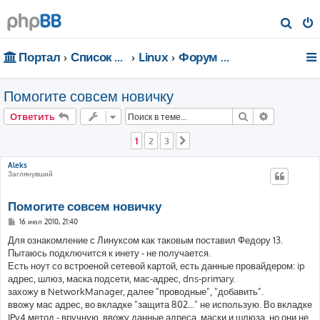
П
о
Портал
Список форумов
Linux
Форум для чайников
и
с
Помогите совсем новичку
к
Поиск
Расширен
Ответить
1
2
3
След.
Aleks
Заглянувший
Помогите совсем новичку
С
16 июл 2010, 21:40
о
о
Для ознакомление с Линуксом как таковым поставил Федору 13.
б
Пытаюсь подключится к инету - не получается.
щ
е
Есть ноут со встроеной сетевой картой, есть данные провайдером: ip
н
адрес, шлюз, маска подсети, мас-адрес, dns-primary.
и
е
захожу в NetworkManager, далее "проводные", "добавить".
ввожу мас адрес, во вкладке "защита 802..." не использую. Во вкладке
IPv4 метод - вручную, ввожу данные адреса, маски и шлюза, но они не