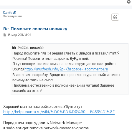
DzmitryK
Заглянувший
Re: Помогите совсем новичку
С
15 мар 2011, 18:04
о
о
б
PaCCeL писал(а):
щ
е
Народ помогите плз! Я решил слезть с Виндов и пставил mint 9
н
Росинка! Помогите плз настроить ByFly в ней.
и
е
Я тут пошарил по инетам и нашел инструкцию по настройке в
Ubuntu
http://linuxfresh.info/?p=73&cpage=1#comment-1711
Выполнил настройку. Вроде все прошло на ура но выйти в инет
почему-то так и не смог!
Проблема естественно в полном незнании матана! Заранее
спасибо за ответ!
Хороший ман по настройке сети в Убунте тут -
http://help.ubuntu.ru/wiki/%D0%BD%D0%B0 ... 1%83%D1%8E
Перед этим надо удалить Network-Manager.
# sudo apt-get remove network-manager-gnome