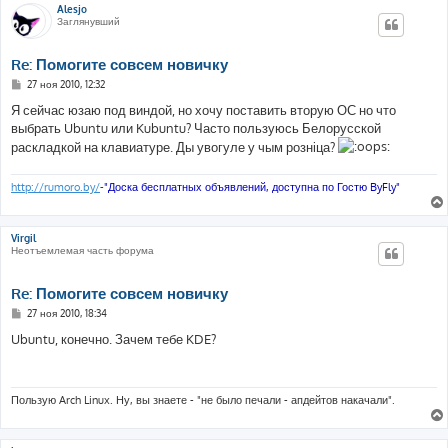
Alesjo
Заглянувший
Re: Помогите совсем новичку
С
27 ноя 2010, 12:32
о
о
Я сейчас юзаю под виндой, но хочу поставить вторую ОС но что
б
выбрать Ubuntu или Kubuntu? Часто пользуюсь Белорусской
щ
е
раскладкой на клавиатуре. Ды увогуле у чым розніца?
н
и
е
http://rumoro.by/
-
"Доска бесплатных объявлений, доступна по Гостю ByFly"
Virgil
Неотъемлемая часть форума
Re: Помогите совсем новичку
С
27 ноя 2010, 18:34
о
о
Ubuntu, конечно. Зачем тебе KDE?
б
щ
е
н
и
Пользую Arch Linux. Ну, вы знаете - "не было печали - апдейтов накачали".
е