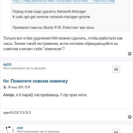
http://help.ubuntu.ru/wiki/%D0%BD%D0%B0 ... 1%83%D1%8E
Перед этим надо удалить Network-Manager.
# sudo apt-get remove network-manager-gnome
Проверял сам на Ubuntu 9.10. Работает как часы.
Только вот и без удаления NM можно сделать, чтобы работало как
часы. Зачем такой экстримизм, если человек обращающийся за
советом считает себя "новичком"?
dg333
Неотъемлемая часть форума
Re: Помогите совсем новичку
С
18 мар 2011, 13:31
о
о
Alesjo
, я б параіў паспрабаваць 7-zip праз wine.
б
щ
е
н
и
openSUSE 11.3/12.3
е
anyr
Неотъемлемая часть форума