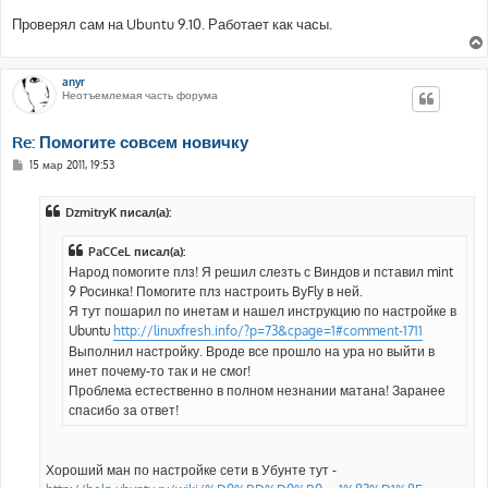
Проверял сам на Ubuntu 9.10. Работает как часы.
anyr
Неотъемлемая часть форума
Re: Помогите совсем новичку
С
15 мар 2011, 19:53
о
о
б
DzmitryK писал(а):
щ
е
н
PaCCeL писал(а):
и
е
Народ помогите плз! Я решил слезть с Виндов и пставил mint
9 Росинка! Помогите плз настроить ByFly в ней.
Я тут пошарил по инетам и нашел инструкцию по настройке в
Ubuntu
http://linuxfresh.info/?p=73&cpage=1#comment-1711
Выполнил настройку. Вроде все прошло на ура но выйти в
инет почему-то так и не смог!
Проблема естественно в полном незнании матана! Заранее
спасибо за ответ!
Хороший ман по настройке сети в Убунте тут -