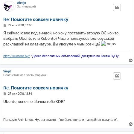
Alesjo
Заглянувший
Re: Помогите совсем новичку
С
27 ноя 2010, 12:32
о
о
Я сейчас юзаю под виндой, но хочу поставить вторую ОС но что
б
выбрать Ubuntu или Kubuntu? Часто пользуюсь Белорусской
щ
е
раскладкой на клавиатуре. Ды увогуле у чым розніца?
н
и
е
http://rumoro.by/
-
"Доска бесплатных объявлений, доступна по Гостю ByFly"
Virgil
Неотъемлемая часть форума
Re: Помогите совсем новичку
С
27 ноя 2010, 18:34
о
о
Ubuntu, конечно. Зачем тебе KDE?
б
щ
е
н
и
Пользую Arch Linux. Ну, вы знаете - "не было печали - апдейтов накачали".
е