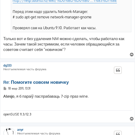
http://help.ubuntu.ru/wiki/%D0%BD%D0%B0 ... 1%83%D1%8E
Перед этим надо удалить Network-Manager.
# sudo apt-get remove network-manager-gnome
Проверял сам на Ubuntu 9.10. Работает как часы.
Только вот и без удаления NM можно сделать, чтобы работало как
часы. Зачем такой экстримизм, если человек обращающийся за
советом считает себя "новичком"?
dg333
Неотъемлемая часть форума
Re: Помогите совсем новичку
С
18 мар 2011, 13:31
о
о
Alesjo
, я б параіў паспрабаваць 7-zip праз wine.
б
щ
е
н
и
openSUSE 11.3/12.3
е
anyr
Неотъемлемая часть форума