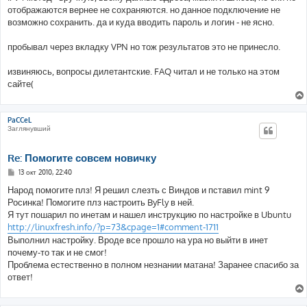
отображаются вернее не сохраняются. но данное подключение не
возможно сохранить. да и куда вводить пароль и логин - не ясно.
пробывал через вкладку VPN но тож результатов это не принесло.
извиняюсь, вопросы дилетантские. FAQ читал и не только на этом
сайте(
PaCCeL
Заглянувший
Re: Помогите совсем новичку
С
13 окт 2010, 22:40
о
о
Народ помогите плз! Я решил слезть с Виндов и пставил mint 9
б
Росинка! Помогите плз настроить ByFly в ней.
щ
е
Я тут пошарил по инетам и нашел инструкцию по настройке в Ubuntu
н
http://linuxfresh.info/?p=73&cpage=1#comment-1711
и
е
Выполнил настройку. Вроде все прошло на ура но выйти в инет
почему-то так и не смог!
Проблема естественно в полном незнании матана! Заранее спасибо за
ответ!