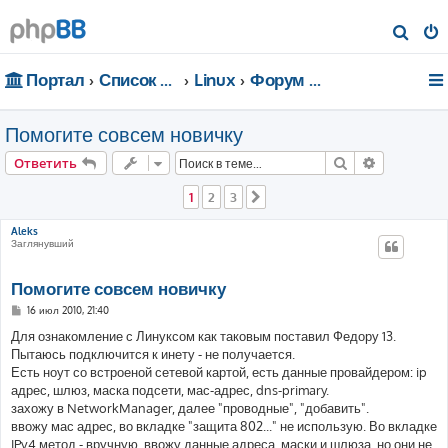
П
о
Портал
Список форумов
Linux
Форум для чайников
и
с
Помогите совсем новичку
к
Поиск
Расширен
Ответить
1
2
3
След.
Aleks
Заглянувший
Помогите совсем новичку
С
16 июл 2010, 21:40
о
о
Для ознакомление с Линуксом как таковым поставил Федору 13.
б
Пытаюсь подключится к инету - не получается.
щ
е
Есть ноут со встроеной сетевой картой, есть данные провайдером: ip
н
адрес, шлюз, маска подсети, мас-адрес, dns-primary.
и
е
захожу в NetworkManager, далее "проводные", "добавить".
ввожу мас адрес, во вкладке "защита 802..." не использую. Во вкладке
IPv4 метод - вручную, ввожу данные адреса, маски и шлюза, но они не