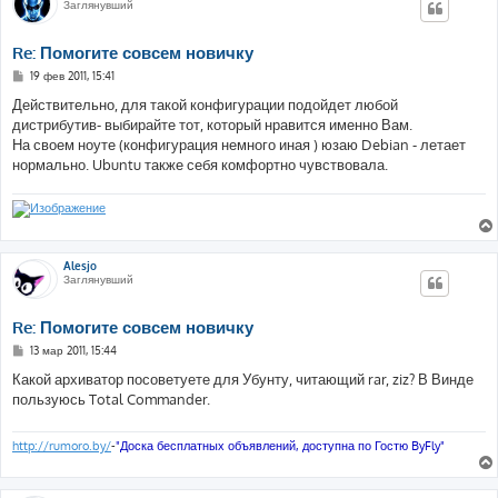
Заглянувший
Re: Помогите совсем новичку
С
19 фев 2011, 15:41
о
о
Действительно, для такой конфигурации подойдет любой
б
дистрибутив- выбирайте тот, который нравится именно Вам.
щ
е
На своем ноуте (конфигурация немного иная ) юзаю Debian - летает
н
нормально. Ubuntu также себя комфортно чувствовала.
и
е
Alesjo
Заглянувший
Re: Помогите совсем новичку
С
13 мар 2011, 15:44
о
о
Какой архиватор посоветуете для Убунту, читающий rar, ziz? В Винде
б
пользуюсь Total Commander.
щ
е
н
и
http://rumoro.by/
-
"Доска бесплатных объявлений, доступна по Гостю ByFly"
е