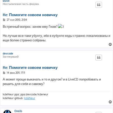
leave
Неотъемлемая часть форума
Re: Помогите совсем новичку
С
27 ноя 2010, 21:04
о
о
Встречный вопрос: зачем ему Гном?
б
щ
е
Но лучше все-таки убунту, ибо в кубунте кеды странно локализованы и
н
еще более странно собраны.
и
е
devcode
Заглянувший
Re: Помогите совсем новичку
С
14 фев 2011, 17:11
о
о
А может проще выкачать и то и другое? и в LiveCD попробовать и
б
решить для себя и самому?
щ
е
н
и
kdeNeur ppa: ppa:devcode/kdeneur
е
kdeNeur gitbub:
kdeNeur
Oneils