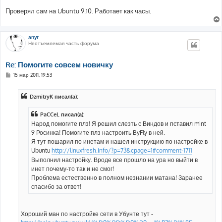
Проверял сам на Ubuntu 9.10. Работает как часы.
anyr
Неотъемлемая часть форума
Re: Помогите совсем новичку
С
15 мар 2011, 19:53
о
о
б
DzmitryK писал(а):
щ
е
н
PaCCeL писал(а):
и
е
Народ помогите плз! Я решил слезть с Виндов и пставил mint
9 Росинка! Помогите плз настроить ByFly в ней.
Я тут пошарил по инетам и нашел инструкцию по настройке в
Ubuntu
http://linuxfresh.info/?p=73&cpage=1#comment-1711
Выполнил настройку. Вроде все прошло на ура но выйти в
инет почему-то так и не смог!
Проблема естественно в полном незнании матана! Заранее
спасибо за ответ!
Хороший ман по настройке сети в Убунте тут -