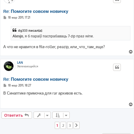
Re: Помогите совсем новичку
С
18 мар 2011, 17:21
о
о
б
dg333 писал(а):
щ
е
Alesjo
, я б параіў паспрабаваць 7-zip праз wine.
н
и
е
А что не нравится в file-roller, peazip, или_что_там_еще?
LAN
Увлекающийся
Re: Помогите совсем новичку
С
18 мар 2011, 18:27
о
о
В Синаптике примочка для rar архивов есть.
б
щ
е
н
и
е
Ответить
1
2
3
След.