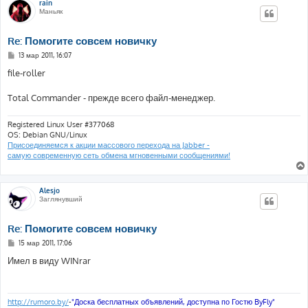
rain
Маньяк
Re: Помогите совсем новичку
С
13 мар 2011, 16:07
о
о
file-roller
б
щ
е
Total Commander - прежде всего файл-менеджер.
н
и
е
Registered Linux User #377068
OS: Debian GNU/Linux
Присоединяемся к акции массового перехода на Jabber -
самую современную сеть обмена мгновенными сообщениями!
Alesjo
Заглянувший
Re: Помогите совсем новичку
С
15 мар 2011, 17:06
о
о
Имел в виду WINrar
б
щ
е
н
и
http://rumoro.by/
-
"Доска бесплатных объявлений, доступна по Гостю ByFly"
е