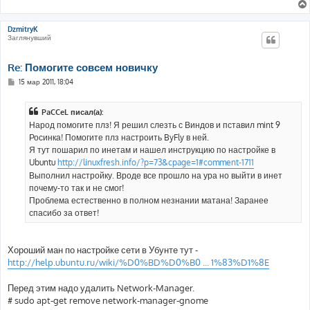
DzmitryK
Заглянувший
Re: Помогите совсем новичку
С
15 мар 2011, 18:04
о
о
б
PaCCeL писал(а):
щ
е
Народ помогите плз! Я решил слезть с Виндов и пставил mint 9
н
Росинка! Помогите плз настроить ByFly в ней.
и
е
Я тут пошарил по инетам и нашел инструкцию по настройке в
Ubuntu
http://linuxfresh.info/?p=73&cpage=1#comment-1711
Выполнил настройку. Вроде все прошло на ура но выйти в инет
почему-то так и не смог!
Проблема естественно в полном незнании матана! Заранее
спасибо за ответ!
Хороший ман по настройке сети в Убунте тут -
http://help.ubuntu.ru/wiki/%D0%BD%D0%B0 ... 1%83%D1%8E
Перед этим надо удалить Network-Manager.
# sudo apt-get remove network-manager-gnome