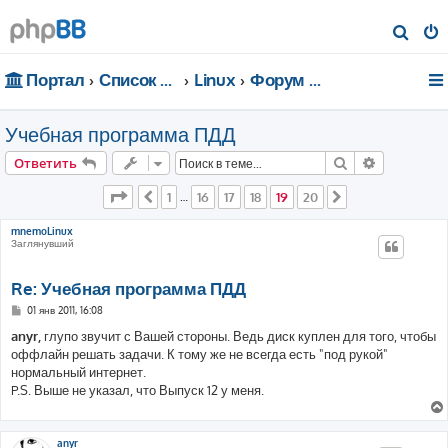
П
о
Портал
Список форумов
Linux
Форум для чайников
и
с
Учебная программа ПДД
к
Поиск
Расширен
Ответить
Страница
19
из
20
1
16
17
18
19
20
Пред.
…
След.
mnemoLinux
Заглянувший
Re: Учебная программа ПДД
С
01 янв 2011, 16:08
о
о
anyr,
глупо звучит с Вашей стороны. Ведь диск куплен для того, чтобы
б
оффлайн решать задачи. К тому же не всегда есть "под рукой"
щ
е
нормальный интернет.
н
P.S. Выше не указал, что Выпуск 12 у меня.
и
е
anyr