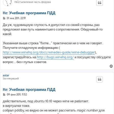
Неотъемлемая часть форума
Re: Учебная программа ПДД
С
01 янв 2011, 22:19
о
о
Да уж, чудовищную глупость я допустил со своей стороны, раз
б
предложил вам путь наиментшего сопротивления. Обидчивый-то
щ
е
какой.
н
и
е
Указанная выше строка "fixme..." практически ни о чем не говорит.
Получите отладочную информацию (
http://www.winehq.org/docs/winedev-guide/wine-debugger
),
зарегистрируйтесь на
http://bugs.winehq.org/
и посуществу обсудите
вопрос... без глупых советов.
astar
Заглянувший
Re: Учебная программа ПДД
С
09 фев 2011, 11:52
о
о
действительно, под ubuntu 10.10 через wine не работает.
б
в виртуалке тоже.
щ
е
собрал pddby, но видно он не может расcчитать
magic number
для
н