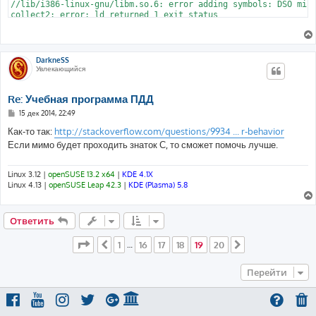
//lib/i386-linux-gnu/libm.so.6: error adding symbols: DSO miss
DarkneSS
Увлекающийся
Re: Учебная программа ПДД
С
15 дек 2014, 22:49
о
о
Как-то так:
http://stackoverflow.com/questions/9934 ... r-behavior
б
Если мимо будет проходить знаток С, то сможет помочь лучше.
щ
е
н
и
Linux 3.12 |
openSUSE 13.2 x64
|
KDE 4.1X
е
Linux 4.13 |
openSUSE Leap 42.3
|
KDE (Plasma) 5.8
Ответить
Страница
19
из
20
1
16
17
18
19
20
Пред.
…
След.
Перейти