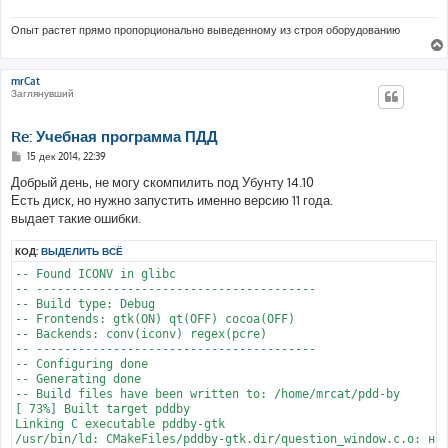
Опыт растет прямо пропорционально выведенному из строя оборудованию
mrCat
Заглянувший
Re: Учебная программа ПДД
С
15 дек 2014, 22:39
о
о
Добрый день, не могу скомпилить под Убунту 14.10
б
Есть диск, но нужно запустить именно версию 11 года.
щ
е
выдает такие ошибки.
н
и
КОД:
ВЫДЕЛИТЬ ВСЁ
е
-- Found ICONV in glibc

-- ----------------------------------------

-- Build type: Debug

-- Frontends: gtk(ON) qt(OFF) cocoa(OFF)

-- Backends: conv(iconv) regex(pcre)

-- ----------------------------------------

-- Configuring done

-- Generating done

-- Build files have been written to: /home/mrcat/pdd-by

[ 73%] Built target pddby

Linking C executable pddby-gtk

/usr/bin/ld: CMakeFiles/pddby-gtk.dir/question_window.c.o: нео