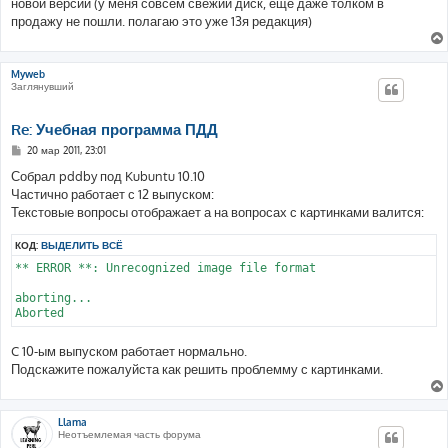
новой версии (у меня совсем свежий диск, еще даже толком в
и
е
продажу не пошли. полагаю это уже 13я редакция)
Myweb
Заглянувший
Re: Учебная программа ПДД
С
20 мар 2011, 23:01
о
о
Собрал pddby под Kubuntu 10.10
б
Частично работает с 12 выпуском:
щ
е
Текстовые вопросы отображает а на вопросах с картинками валится:
н
и
КОД:
ВЫДЕЛИТЬ ВСЁ
е
** ERROR **: Unrecognized image file format

aborting...

Aborted
C 10-ым выпуском работает нормально.
Подскажите пожалуйста как решить проблемму с картинками.
Llama
Неотъемлемая часть форума