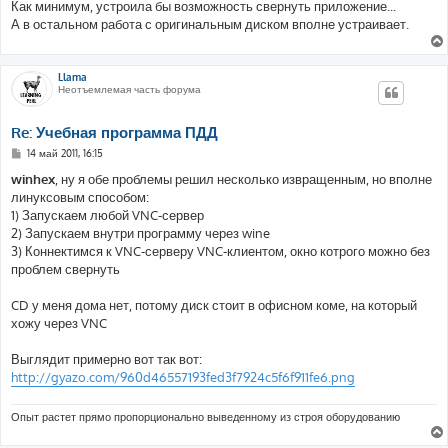
Как минимум, устроила бы возможность свернуть приложение...
А в остальном работа с оригинальным диском вполне устраивает.
Llama
Неотъемлемая часть форума
Re: Учебная программа ПДД
С
14 май 2011, 16:15
о
о
winhex
, ну я обе проблемы решил несколько извращенным, но вполне
б
линуксовым способом:
щ
е
1) Запускаем любой VNC-сервер
н
2) Запускаем внутри программу через wine
и
е
3) Коннектимся к VNC-серверу VNC-клиентом, окно котрого можно без
проблем свернуть
CD у меня дома нет, потому диск стоит в офисном коме, на который
хожу через VNC
Выглядит примерно вот так вот:
http://gyazo.com/960d46557193fed3f7924c5f6f911fe6.png
Опыт растет прямо пропорционально выведенному из строя оборудованию