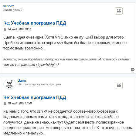
winhex
Заглянувший
Re: Учебная программа ПДД
С
14 май 2011, 18:13
о
о
Llama
, идея очевидна. Хотя VNC имхо не лучший выбор для этого...
б
Проброс иксового окна через ssh было бы более кошерным, и менее
щ
е
тормозным возможно...
н
и
е
Кстати, очень порадовал белорусский язык на скриншоте. И по поводу скайпа,
чем не устраивает skype4pidgin ?
Llama
Неотъемлемая часть форума
Re: Учебная программа ПДД
С
18 май 2011, 17:50
о
о
начнем с того, что ssh -X не создается собтвенного X-сервера с
б
задаными параметрами, так что задать размер окошка какбэ не
щ
е
получится, даже не знаю, как тут будет себя вести полноэкранное
н
вендовое приложение. Не говоря уж о том, что ssh -X - это очень, очень
и
е
медленно и печально...