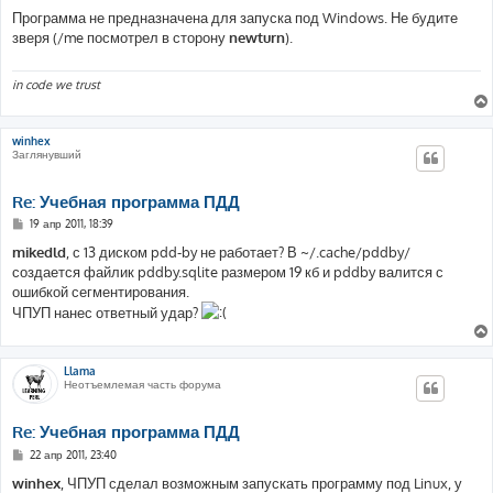
о
о
Программа не предназначена для запуска под Windows. Не будите
б
зверя (/me посмотрел в сторону
newturn
).
щ
е
н
и
in code we trust
е
winhex
Заглянувший
Re: Учебная программа ПДД
С
19 апр 2011, 18:39
о
о
mikedld
, с 13 диском pdd-by не работает? В ~/.cache/pddby/
б
создается файлик pddby.sqlite размером 19 кб и pddby валится с
щ
е
ошибкой сегментирования.
н
ЧПУП нанес ответный удар?
и
е
Llama
Неотъемлемая часть форума
Re: Учебная программа ПДД
С
22 апр 2011, 23:40
о
о
winhex
, ЧПУП сделал возможным запускать программу под Linux, у
б