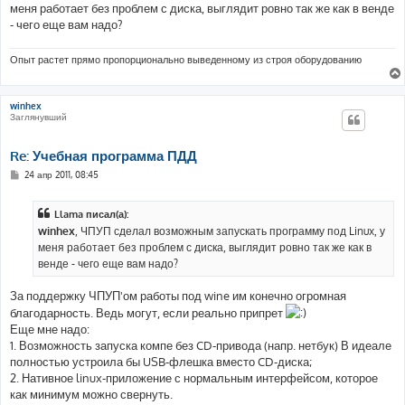
меня работает без проблем с диска, выглядит ровно так же как в венде
щ
е
- чего еще вам надо?
н
и
е
Опыт растет прямо пропорционально выведенному из строя оборудованию
winhex
Заглянувший
Re: Учебная программа ПДД
С
24 апр 2011, 08:45
о
о
б
Llama писал(а):
щ
е
winhex
, ЧПУП сделал возможным запускать программу под Linux, у
н
меня работает без проблем с диска, выглядит ровно так же как в
и
е
венде - чего еще вам надо?
За поддержку ЧПУП'ом работы под wine им конечно огромная
благодарность. Ведь могут, если реально припрет
Еще мне надо:
1. Возможность запуска компе без CD-привода (напр. нетбук) В идеале
полностью устроила бы USB-флешка вместо CD-диска;
2. Нативное linux-приложение с нормальным интерфейсом, которое
как минимум можно свернуть.