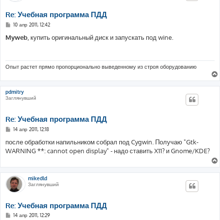
Re: Учебная программа ПДД
С
10 апр 2011, 12:42
о
о
Myweb
, купить оригинальный диск и запускать под wine.
б
щ
е
н
и
Опыт растет прямо пропорционально выведенному из строя оборудованию
е
pdmitry
Заглянувший
Re: Учебная программа ПДД
С
14 апр 2011, 12:18
о
о
после обработки напильником собрал под Cygwin. Получаю "Gtk-
б
WARNING **: cannot open display" - надо ставить X11? и Gnome/KDE?
щ
е
н
и
е
mikedld
Заглянувший
Re: Учебная программа ПДД
С
14 апр 2011, 12:29