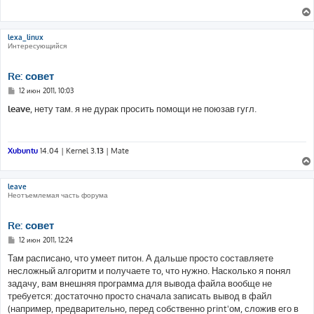
щ
е
н
и
е
lexa_linux
Интересующийся
Re: совет
С
12 июн 2011, 10:03
о
о
leave
, нету там. я не дурак просить помощи не поюзав гугл.
б
щ
е
н
и
Xubuntu
14.04 | Kernel 3.
13
| Mate
е
leave
Неотъемлемая часть форума
Re: совет
С
12 июн 2011, 12:24
о
о
Там расписано, что умеет питон. А дальше просто составляете
б
несложный алгоритм и получаете то, что нужно. Насколько я понял
щ
е
задачу, вам внешняя программа для вывода файла вообще не
н
требуется: достаточно просто сначала записать вывод в файл
и
е
(например, предварительно, перед собственно print'ом, сложив его в