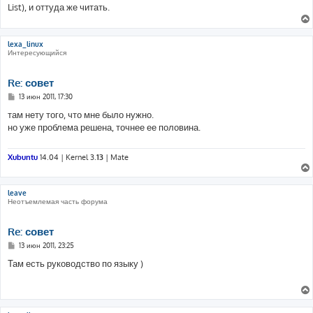
List), и оттуда же читать.
lexa_linux
Интересующийся
Re: совет
С
13 июн 2011, 17:30
о
о
там нету того, что мне было нужно.
б
но уже проблема решена, точнее ее половина.
щ
е
н
и
Xubuntu
14.04 | Kernel 3.
13
| Mate
е
leave
Неотъемлемая часть форума
Re: совет
С
13 июн 2011, 23:25
о
о
Там есть руководство по языку )
б
щ
е
н
и
е