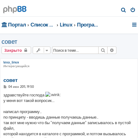
П
о
Портал
Список форумов
Linux
Программирование
и
с
совет
к
Поиск
Расширенн
Закрыто
lexa_linux
Интересующийся
совет
С
04 июн 2011, 19:50
о
о
здравствуйте господа
б
у меня вот такой вопросик...
щ
е
н
написал программу..
и
е
по принципу - вводишь данные получаешь данные..
так вот мне нужно что бы "получаем данные" записывалось в пустой
файл,
которой находится в каталоге с программой, и потгом вызывалось