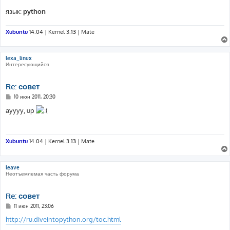
язык:
python
Xubuntu
14.04 | Kernel 3.
13
| Mate
lexa_linux
Интересующийся
Re: совет
С
10 июн 2011, 20:30
о
о
ауууу, up
б
щ
е
н
и
Xubuntu
14.04 | Kernel 3.
13
| Mate
е
leave
Неотъемлемая часть форума
Re: совет
С
11 июн 2011, 23:06
о
о
http://ru.diveintopython.org/toc.html
б