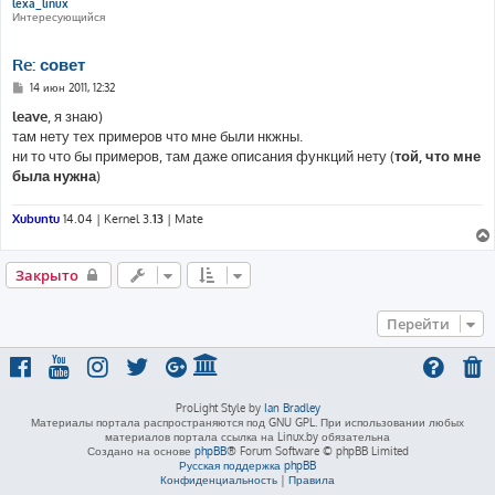
lexa_linux
Интересующийся
Re: совет
С
14 июн 2011, 12:32
о
о
leave
, я знаю)
б
там нету тех примеров что мне были нкжны.
щ
е
ни то что бы примеров, там даже описания функций нету (
той, что мне
н
была нужна
)
и
е
Xubuntu
14.04 | Kernel 3.
13
| Mate
Закрыто
Перейти
ProLight Style by
Ian Bradley
Материалы портала распространяются под GNU GPL. При использовании любых
материалов портала ссылка на Linux.by обязательна
Создано на основе
phpBB
® Forum Software © phpBB Limited
Русская поддержка phpBB
Конфиденциальность
|
Правила