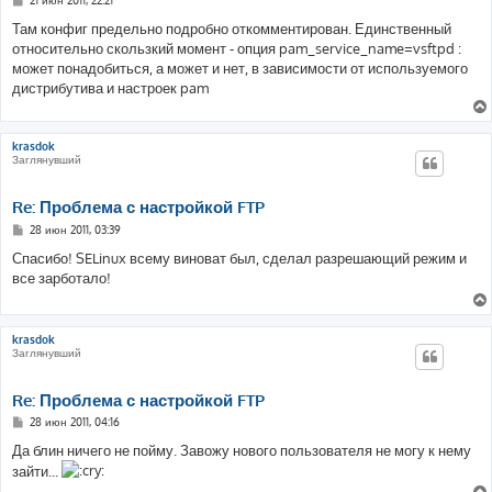
21 июн 2011, 22:21
о
о
Там конфиг предельно подробно откомментирован. Единственный
б
относительно скользкий момент - опция pam_service_name=vsftpd :
щ
е
может понадобиться, а может и нет, в зависимости от используемого
н
дистрибутива и настроек pam
и
е
krasdok
Заглянувший
Re: Проблема с настройкой FTP
С
28 июн 2011, 03:39
о
о
Спасибо! SELinux всему виноват был, сделал разрешающий режим и
б
все зарботало!
щ
е
н
и
е
krasdok
Заглянувший
Re: Проблема с настройкой FTP
С
28 июн 2011, 04:16
о
о
Да блин ничего не пойму. Завожу нового пользователя не могу к нему
б
зайти...
щ
е