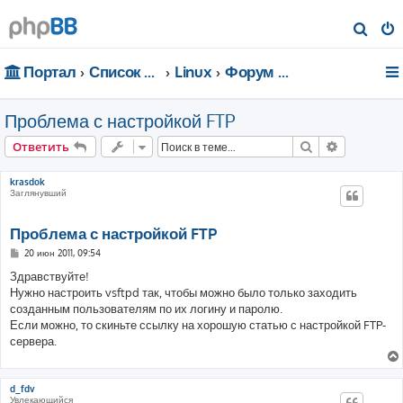
П
о
Портал
Список форумов
Linux
Форум для чайников
и
с
Проблема с настройкой FTP
к
Поиск
Расширен
Ответить
krasdok
Заглянувший
Проблема с настройкой FTP
С
20 июн 2011, 09:54
о
о
Здравствуйте!
б
Нужно настроить vsftpd так, чтобы можно было только заходить
щ
е
созданным пользователям по их логину и паролю.
н
Если можно, то скиньте ссылку на хорошую статью с настройкой FTP-
и
е
сервера.
d_fdv
Увлекающийся