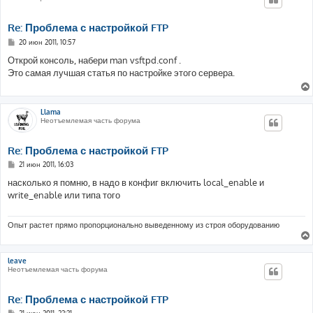
Re: Проблема с настройкой FTP
С
20 июн 2011, 10:57
о
о
Открой консоль, набери man vsftpd.conf .
б
Это самая лучшая статья по настройке этого сервера.
щ
е
н
и
е
Llama
Неотъемлемая часть форума
Re: Проблема с настройкой FTP
С
21 июн 2011, 16:03
о
о
насколько я помню, в надо в конфиг включить local_enable и
б
write_enable или типа того
щ
е
н
и
Опыт растет прямо пропорционально выведенному из строя оборудованию
е
leave
Неотъемлемая часть форума
Re: Проблема с настройкой FTP
С