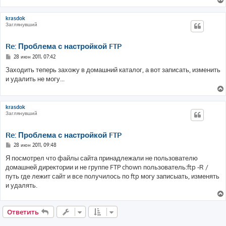
н
и
е
krasdok
Заглянувший
Re: Проблема с настройкой FTP
С
28 июн 2011, 07:42
о
о
Заходить теперь захожу в домашний каталог, а вот записать, изменить
б
и удалить не могу...
щ
е
н
и
е
krasdok
Заглянувший
Re: Проблема с настройкой FTP
С
28 июн 2011, 09:48
о
о
Я посмотрел что файлы сайта принадлежали не пользователю
б
домашней директории и не группе FTP chown пользователь:ftp -R /
щ
е
путь где лежит сайт и все получилось по ftp могу записыать, изменять
н
и удалять.
и
е
Ответить