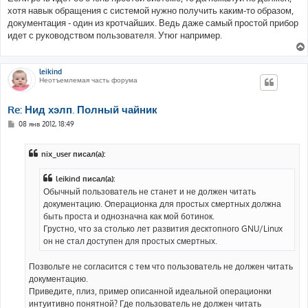
хотя навык обращения с системой нужно получить каким-то образом,
документация - один из кротчайших. Ведь даже самый простой прибор
идет с руководством пользователя. Утюг например.
leikind
Неотъемлемая часть форума
Re: Нид хэлп. Полный чайник
С
08 янв 2012, 18:49
о
о
б
nix_user писал(а):
щ
е
н
leikind писал(а):
и
е
Обычный пользователь не станет и не должен читать
документацию. Операционка для простых смертных должна
быть проста и однозначна как мой ботинок.
Грустно, что за столько лет развития десктопного GNU/Linux
он не стал доступен для простых смертных.
Позвольте не согласится с тем что пользователь не должен читать
документацию.
Приведите, плиз, пример описанной идеальной операционки
интуитивно понятной? Где пользователь не должен читать