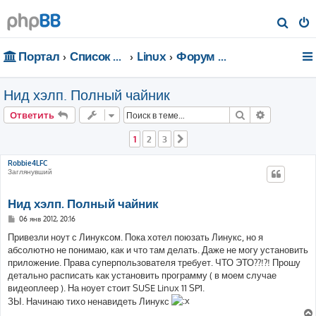
П
о
Портал
Список форумов
Linux
Форум для чайников
и
с
Нид хэлп. Полный чайник
к
Поиск
Расширен
Ответить
1
2
3
След.
Robbie4LFC
Заглянувший
Нид хэлп. Полный чайник
С
06 янв 2012, 20:16
о
о
Привезли ноут с Линуксом. Пока хотел поюзать Линукс, но я
б
абсолютно не понимаю, как и что там делать. Даже не могу установить
щ
е
приложение. Права суперпользователя требует. ЧТО ЭТО??!?! Прошу
н
детально расписать как установить программу ( в моем случае
и
е
видеоплеер ). На ноует стоит SUSE Linux 11 SP1.
ЗЫ. Начинаю тихо ненавидеть Линукс