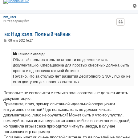
nix_user
Интересующийся
Re: Нид хэлп. Полный чайник
С
08 янв 2012, 16:37
о
о
б
leikind писал(а):
щ
е
Обычный пользователь не станет и не должен читать
н
документацию. Операционка для простых смертных должна быть
и
е
проста и однозначна как мой ботинок.
Грустно, что за столько лет развития десктопного GNU/Linux он не
стал доступен для простых смертных.
Позвольте не согласится с тем что пользователь не должен читать
документацию.
Приведите, плиз, пример описанной идеальной операционки
интуитивно понятной? Где пользователь не должен читать
документацию, либо не обучаться? Может быть я что-то упустил,
пожалуй только игры получается завести без ознакомления с докой,
но правила игры всеже приходится читнуть иногда, в случае
логических игр например.
Если речь идет об очень простой системе, то да пожалуй не должен,