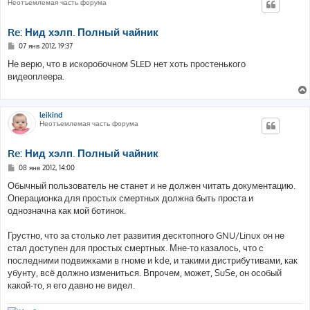
Неотъемлемая часть форума
Re: Нид хэлп. Полный чайник
С
07 янв 2012, 19:37
о
о
Не верю, что в искоробочном SLED нет хоть простенького
б
видеоплеера.
щ
е
н
и
е
leikind
Неотъемлемая часть форума
Re: Нид хэлп. Полный чайник
С
08 янв 2012, 14:00
о
о
Обычный пользователь не станет и не должен читать документацию.
б
Операционка для простых смертных должна быть проста и
щ
е
однозначна как мой ботинок.
н
и
е
Грустно, что за столько лет развития десктопного GNU/Linux он не
стал доступен для простых смертных. Мне-то казалось, что с
последними подвижками в гноме и kde, и такими дистрибутивами, как
убунту, всё должно измениться. Впрочем, может, SuSe, он особый
какой-то, я его давно не видел.