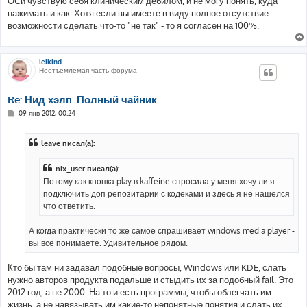
ОСи чувствую себя клиническим дебилом, и не могу понять, куда
нажимать и как. Хотя если вы имеете в виду полное отсутствие
возможности сделать что-то "не так" - то я согласен на 100%.
leikind
Неотъемлемая часть форума
Re: Нид хэлп. Полный чайник
С
09 янв 2012, 00:24
о
о
б
leave писал(а):
щ
е
н
nix_user писал(а):
и
е
Потому как кнопка play в kaffeine спросила у меня хочу ли я
подключить доп репозитарии с кодеками и здесь я не нашелся
что ответить.
А когда практически то же самое спрашивает windows media player -
вы все понимаете. Удивительное рядом.
Кто бы там ни задавал подобные вопросы, Windows или KDE, слать
нужно авторов продукта подальше и стыдить их за подобный fail. Это
2012 год, а не 2000. На то и есть программы, чтобы облегчать им
жизнь, а не навязывать им какие-то непонятные понятия и слать их