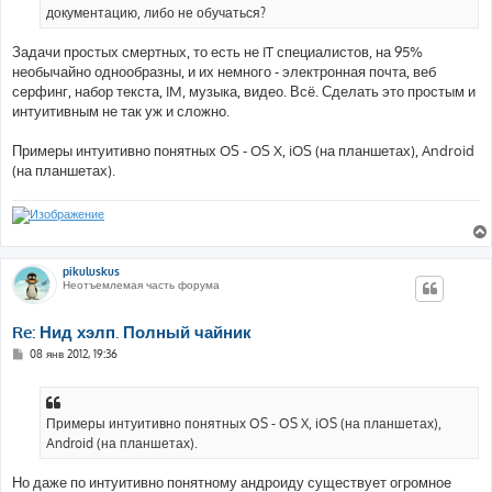
документацию, либо не обучаться?
Задачи простых смертных, то есть не IT специалистов, на 95%
необычайно однообразны, и их немного - электронная почта, веб
серфинг, набор текста, IM, музыка, видео. Всё. Сделать это простым и
интуитивным не так уж и сложно.
Примеры интуитивно понятных OS - OS X, iOS (на планшетах), Android
(на планшетах).
pikuluskus
Неотъемлемая часть форума
Re: Нид хэлп. Полный чайник
С
08 янв 2012, 19:36
о
о
б
щ
е
Примеры интуитивно понятных OS - OS X, iOS (на планшетах),
н
Android (на планшетах).
и
е
Но даже по интуитивно понятному андроиду существует огромное