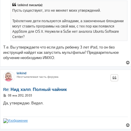
б
leikind писал(а):
щ
е
Пусть существуют, это не меняет моих утверждений.
н
и
е
Трёхлетние дети пользуются айпадами, а законченные блондинки
могут ставить программы на свой мак, с тех пор как появился
AppStore для OS X. Неужели в SuSe нет аналога Ubuntu Software
Center?
Т.е. Вы утверждаете что если дать ребенку 3 лет iPad, то он без
инструкций найдет как запустить мультфильм? Предварительное
обучение необходимо ИМХО.
leikind
Неотъемлемая часть форума
Re: Нид хэлп. Полный чайник
С
08 янв 2012, 20:03
о
о
Да, утверждаю. Видел.
б
щ
е
н
и
е