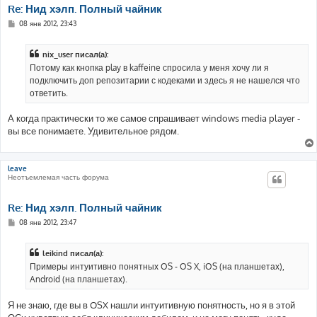
Re: Нид хэлп. Полный чайник
С
08 янв 2012, 23:43
о
о
б
nix_user писал(а):
щ
е
Потому как кнопка play в kaffeine спросила у меня хочу ли я
н
подключить доп репозитарии с кодеками и здесь я не нашелся что
и
е
ответить.
А когда практически то же самое спрашивает windows media player -
вы все понимаете. Удивительное рядом.
leave
Неотъемлемая часть форума
Re: Нид хэлп. Полный чайник
С
08 янв 2012, 23:47
о
о
б
leikind писал(а):
щ
е
Примеры интуитивно понятных OS - OS X, iOS (на планшетах),
н
Android (на планшетах).
и
е
Я не знаю, где вы в OSX нашли интуитивную понятность, но я в этой