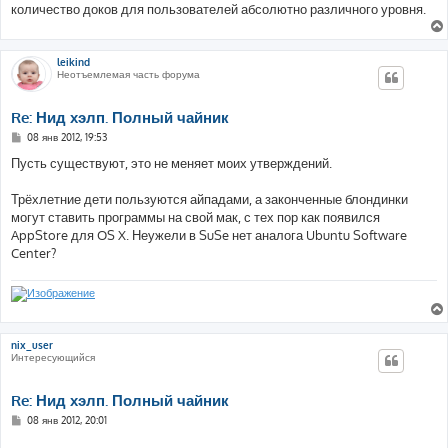
количество доков для пользователей абсолютно различного уровня.
leikind
Неотъемлемая часть форума
Re: Нид хэлп. Полный чайник
С
08 янв 2012, 19:53
о
о
Пусть существуют, это не меняет моих утверждений.
б
щ
е
Трёхлетние дети пользуются айпадами, а законченные блондинки
н
могут ставить программы на свой мак, с тех пор как появился
и
е
AppStore для OS X. Неужели в SuSe нет аналога Ubuntu Software
Center?
nix_user
Интересующийся
Re: Нид хэлп. Полный чайник
С
08 янв 2012, 20:01
о
о