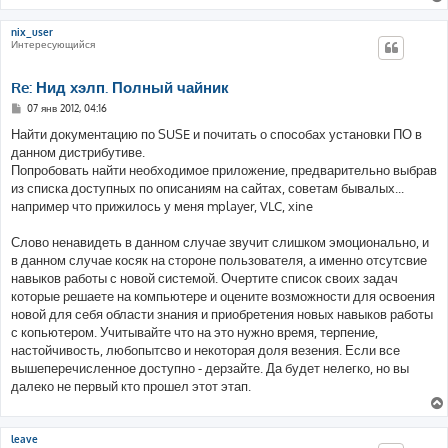
nix_user
Интересующийся
Re: Нид хэлп. Полный чайник
С
07 янв 2012, 04:16
о
о
Найти документацию по SUSE и почитать о способах установки ПО в
б
данном дистрибутиве.
щ
е
Попробовать найти необходимое приложение, предварительно выбрав
н
из списка доступных по описаниям на сайтах, советам бывалых...
и
е
например что прижилось у меня mplayer, VLC, xine
Слово ненавидеть в данном случае звучит слишком эмоционально, и
в данном случае косяк на стороне пользователя, а именно отсутсвие
навыков работы с новой системой. Очертите список своих задач
которые решаете на компьютере и оцените возможности для освоения
новой для себя области знания и приобретения новых навыков работы
с копьютером. Учитывайте что на это нужно время, терпение,
настойчивость, любопытсво и некоторая доля везения. Если все
вышеперечисленное доступно - дерзайте. Да будет нелегко, но вы
далеко не первый кто прошел этот этап.
leave