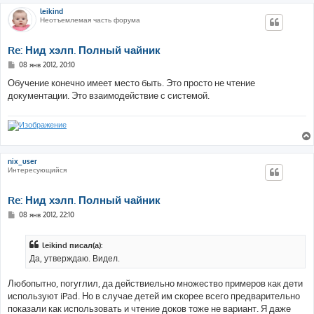
leikind
Неотъемлемая часть форума
Re: Нид хэлп. Полный чайник
С
08 янв 2012, 20:10
о
о
Обучение конечно имеет место быть. Это просто не чтение
б
документации. Это взаимодействие с системой.
щ
е
н
и
е
nix_user
Интересующийся
Re: Нид хэлп. Полный чайник
С
08 янв 2012, 22:10
о
о
б
leikind писал(а):
щ
е
Да, утверждаю. Видел.
н
и
е
Любопытно, погуглил, да действиельно множество примеров как дети
используют iPad. Но в случае детей им скорее всего предварительно
показали как использовать и чтение доков тоже не вариант. Я даже