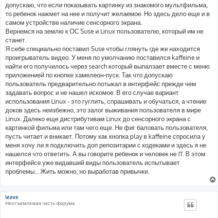
допускаю, что если показывать картинку из знакомого мультфильма,
то ребенок нажмет на нее и получит желаемое. Но здесь дело еще и в
самом устройстве наличие сенсорного экрана.
Вернемся на землю к ОС Suse и Linux пользователю, который им не
станет.
Я себе специально поставил Suse чтобы глянуть где же находится
проигрыватель видео. У меня по умолчанию поставился kaffeine и
найти его получилось через search который выпалзает вместе с меню
приложенией по кнопке хамелеон-пуск. Так что допускаю
пользователь предварительно потыкал в интерфейс прежде чем
задавать вопрос и не нашел искомое. В его случае вариант
использования Linux - это гуглить, спрашивать и обучаться, а чтение
доков здесь неизбежно, это залог выживания пользователя в мире
Linux. Далеко еще дистрибутивам Linux до сенсорного экрана с
картинкой фильма или там чего еще. Не фиг баловать пользователя,
пусть читает и вникает. Потому как кнопка play в kaffeine спросила у
меня хочу ли я подключить доп репозитарии с кодеками и здесь я не
нашелся что ответить. А вы говорите ребенок и человек не IT. В этом
интерфейсе уже видавший виды пользователь испытывает
проблемы... Жить можно, но выработав привычки.
leave
Неотъемлемая часть форума