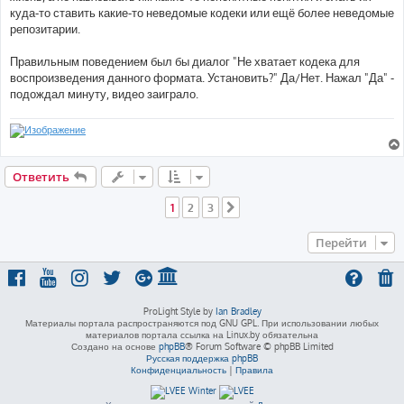
куда-то ставить какие-то неведомые кодеки или ещё более неведомые
репозитарии.
Правильным поведением был бы диалог "Не хватает кодека для
воспроизведения данного формата. Установить?" Да/Нет. Нажал "Да" -
подождал минуту, видео заиграло.
Ответить
1
2
3
След.
Перейти
ProLight Style by
Ian Bradley
Материалы портала распространяются под GNU GPL. При использовании любых
материалов портала ссылка на Linux.by обязательна
Создано на основе
phpBB
® Forum Software © phpBB Limited
Русская поддержка phpBB
Конфиденциальность
|
Правила