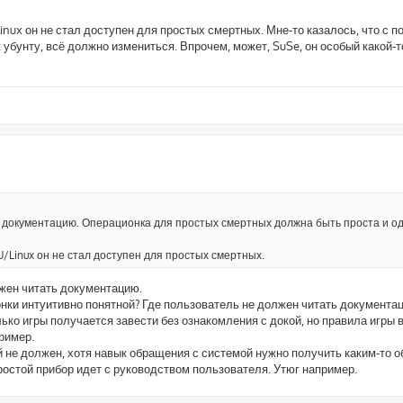
Linux он не стал доступен для простых смертных. Мне-то казалось, что с 
 убунту, всё должно измениться. Впрочем, может, SuSe, он особый какой-то
ь документацию. Операционка для простых смертных должна быть проста и о
U/Linux он не стал доступен для простых смертных.
лжен читать документацию.
нки интуитивно понятной? Где пользователь не должен читать документа
лько игры получается завести без ознакомления с докой, но правила игры 
пример.
й не должен, хотя навык обращения с системой нужно получить каким-то о
ростой прибор идет с руководством пользователя. Утюг например.