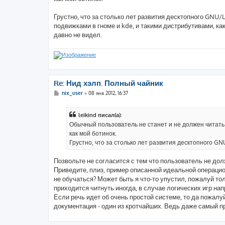
щ
е
н
Грустно, что за столько лет развития десктопного GNU/
и
е
подвижками в гноме и kde, и такими дистрибутивами, как
давно не видел.
Re: Нид хэлп. Полный чайник
С
nix_user
»
08 янв 2012, 16:37
о
о
б
leikind писал(а):
щ
е
Обычный пользователь не станет и не должен читат
н
как мой ботинок.
и
е
Грустно, что за столько лет развития десктопного GN
Позвольте не согласится с тем что пользователь не до
Приведите, плиз, пример описанной идеальной операцио
не обучаться? Может быть я что-то упустил, пожалуй то
приходится читнуть иногда, в случае логических игр на
Если речь идет об очень простой системе, то да пожалу
документация - один из кротчайших. Ведь даже самый п