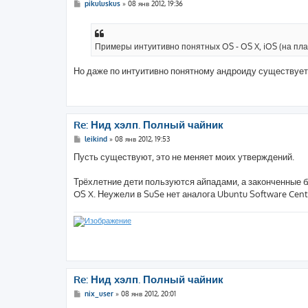
С
pikuluskus
»
08 янв 2012, 19:36
о
о
б
щ
е
Примеры интуитивно понятных OS - OS X, iOS (на пла
н
и
е
Но даже по интуитивно понятному андроиду существует
Re: Нид хэлп. Полный чайник
С
leikind
»
08 янв 2012, 19:53
о
о
Пусть существуют, это не меняет моих утверждений.
б
щ
е
Трёхлетние дети пользуются айпадами, а законченные бл
н
OS X. Неужели в SuSe нет аналога Ubuntu Software Cent
и
е
Re: Нид хэлп. Полный чайник
С
nix_user
»
08 янв 2012, 20:01
о