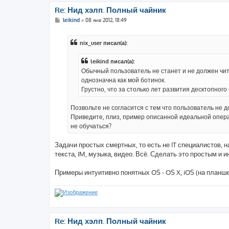
Re: Нид хэлп. Полный чайник
С
leikind
»
08 янв 2012, 18:49
о
о
б
nix_user писал(а):
щ
е
н
leikind писал(а):
и
е
Обычный пользователь не станет и не должен чи
однозначна как мой ботинок.
Грустно, что за столько лет развития десктопног
Позвольте не согласится с тем что пользователь не 
Приведите, плиз, пример описанной идеальной опера
не обучаться?
Задачи простых смертных, то есть не IT специалистов, н
текста, IM, музыка, видео. Всё. Сделать это простым и 
Примеры интуитивно понятных OS - OS X, iOS (на планше
Re: Нид хэлп. Полный чайник