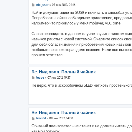
С
nix_user
»
07 янв 2012, 04:16
о
о
Найти документацию по SUSE и почитать о способах уст
б
Попробовать найти необходимое приложение, предварите
щ
е
например что прижилось у меня mplayer, VLC, xine
н
и
е
Слово ненавидеть в данном случае звучит слишком эмоц
навыков работы с новой системой. Очертите список сво
для себя области знания и приобретения новых навыков 
любопытсво и некоторая доля везения. Если все вышепер
прошел этот этап.
Re: Нид хэлп. Полный чайник
С
leave
»
07 янв 2012, 19:37
о
о
Не верю, что в искоробочном SLED нет хоть простеньког
б
щ
е
н
и
е
Re: Нид хэлп. Полный чайник
С
leikind
»
08 янв 2012, 14:00
о
о
Обычный пользователь не станет и не должен читать д
б
как мой ботинок.