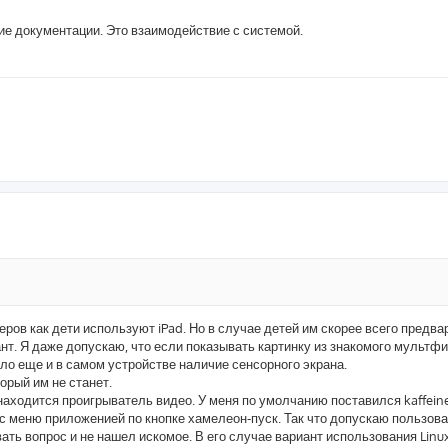
ние документации. Это взаимодействие с системой.
ров как дети используют iPad. Но в случае детей им скорее всего предв
ант. Я даже допускаю, что если показывать картинку из знакомого мультфи
ло еще и в самом устройстве наличие сенсорного экрана.
орый им не станет.
находится проигрыватель видео. У меня по умолчанию поставился kaffeine
 с меню приложенией по кнопке хамелеон-пуск. Так что допускаю пользов
ь вопрос и не нашел искомое. В его случае вариант использования Linux