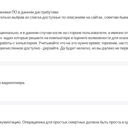
ановки ПО в данном дистрибутиве.
льно выбрав из списка доступных по описаниям на сайтах, советам быва
ионально, и в данном случае косяк на стороне пользователя, а именно о
их задач которые решаете на компьютере и оцените возможности для осво
работы с копьютером. Учитывайте что на это нужно время, терпение, наст
ечисленное доступно - дерзайте. Да будет нелегко, но вы далеко не перв
о видеоплеера.
окументацию. Операционка для простых смертных должна быть проста и о