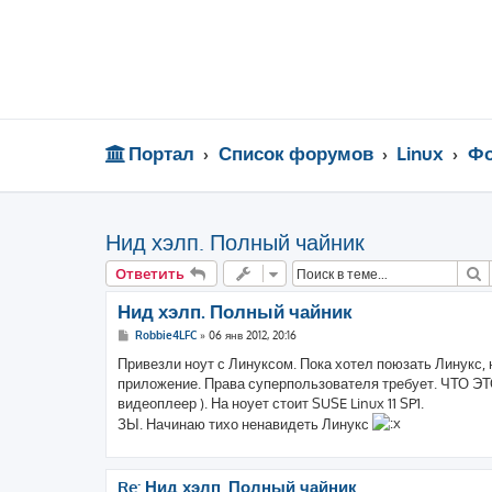
Портал
Список форумов
Linux
Фо
Нид хэлп. Полный чайник
П
Ответить
Нид хэлп. Полный чайник
С
Robbie4LFC
»
06 янв 2012, 20:16
о
о
Привезли ноут с Линуксом. Пока хотел поюзать Линукс, 
б
приложение. Права суперпользователя требует. ЧТО ЭТО
щ
е
видеоплеер ). На ноует стоит SUSE Linux 11 SP1.
н
ЗЫ. Начинаю тихо ненавидеть Линукс
и
е
Re: Нид хэлп. Полный чайник