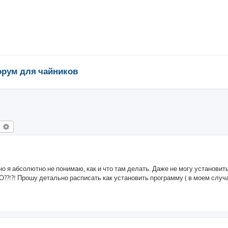
рум для чайников
оиск
Расширенный поиск
но я абсолютно не понимаю, как и что там делать. Даже не могу установит
??!?! Прошу детально расписать как установить программу ( в моем случ