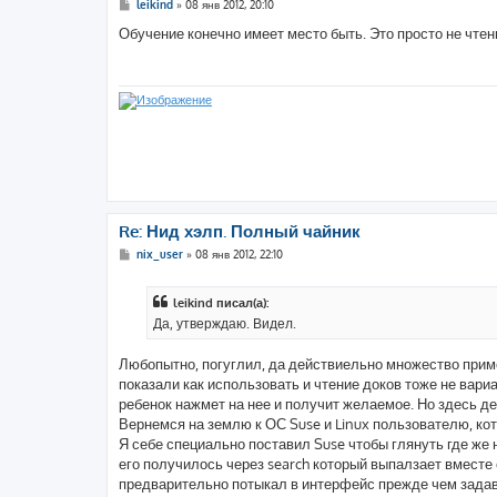
С
leikind
»
08 янв 2012, 20:10
о
о
Обучение конечно имеет место быть. Это просто не чте
б
щ
е
н
и
е
Re: Нид хэлп. Полный чайник
С
nix_user
»
08 янв 2012, 22:10
о
о
б
leikind писал(а):
щ
е
Да, утверждаю. Видел.
н
и
е
Любопытно, погуглил, да действиельно множество приме
показали как использовать и чтение доков тоже не вари
ребенок нажмет на нее и получит желаемое. Но здесь де
Вернемся на землю к ОС Suse и Linux пользователю, кот
Я себе специально поставил Suse чтобы глянуть где же 
его получилось через search который выпалзает вместе
предварительно потыкал в интерфейс прежде чем задават