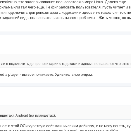
 неизбежно, это залог выживания пользователя в мире Linux. Далеко еще
фильма или там чего еще. Не фиг баловать пользователя, пусть читает и в
 ли я подключить доп репозитарии с кодеками и здесь я не нашелся что отв
уже видавший виды пользователь испытывает проблемы... Жить можно, но в
чу ли я подключить доп репозитарии с кодеками и здесь я не нашелся что ответ
dia player - вы все понимаете. Удивительное рядом.
ншетах), Android (на планшетах).
 но я в этой ОСи чувствую себя клиническим дебилом, и не могу понять, к
тствие возможности сделать что-то "не так" - то я согласен на 100%.