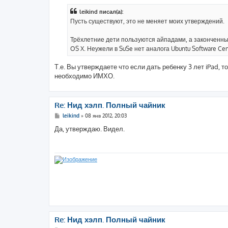
о
б
leikind писал(а):
щ
е
Пусть существуют, это не меняет моих утверждений.
н
и
е
Трёхлетние дети пользуются айпадами, а законченные
OS X. Неужели в SuSe нет аналога Ubuntu Software Cen
Т.е. Вы утверждаете что если дать ребенку 3 лет iPad,
необходимо ИМХО.
Re: Нид хэлп. Полный чайник
С
leikind
»
08 янв 2012, 20:03
о
о
Да, утверждаю. Видел.
б
щ
е
н
и
е
Re: Нид хэлп. Полный чайник