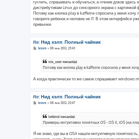
гуглить, спрашивать и обучаться, а чтение доков здесь
дистрибутивам Linux до сенсорного экрана с картинкой 
Потому как кнопка play в kaffeine спросила у меня хочу
говорите ребенок и человек не IT. В этом интерфейсе 
привычки.
Re: Нид хэлп. Полный чайник
С
leave
»
08 янв 2012, 23:43
о
о
б
nix_user писал(а):
щ
е
Потому как кнопка play в kaffeine спросила у меня хо
н
и
е
А когда практически то же самое спрашивает windows me
Re: Нид хэлп. Полный чайник
С
leave
»
08 янв 2012, 23:47
о
о
б
leikind писал(а):
щ
е
Примеры интуитивно понятных OS - OS X, iOS (на пла
н
и
е
Я не знаю, где вы в OSX нашли интуитивную понятность,
нажимать и как. Хотя если вы имеете в виду полное отсу