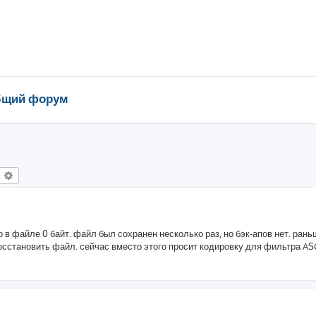
щий форум
оиск
Расширенный поиск
 в файле 0 байт. файл был сохранен несколько раз, но бэк-апов нет. рань
тановить файл. сейчас вместо этого просит кодировку для фильтра ASCI