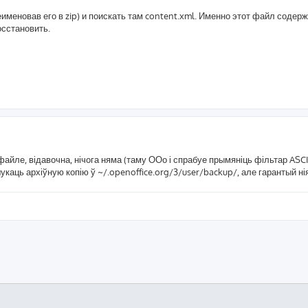
именовав его в zip) и поискать там content.xml. Именно этот файл содерж
осстановить.
айле, відавочна, нічога няма (таму ООо і спрабуе прымяніць фільтар ASCII
каць архіўную копію ў ~/.openoffice.org/3/user/backup/, але гарантый нія