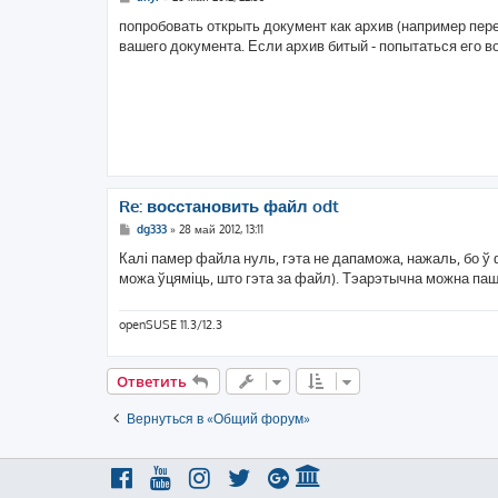
о
о
попробовать открыть документ как архив (например пере
б
вашего документа. Если архив битый - попытаться его в
щ
е
н
и
е
Re: восстановить файл odt
С
dg333
»
28 май 2012, 13:11
о
о
Калі памер файла нуль, гэта не дапаможа, нажаль, бо ў ф
б
можа ўцяміць, што гэта за файл). Тэарэтычна можна пашу
щ
е
н
и
openSUSE 11.3/12.3
е
Ответить
Вернуться в «Общий форум»