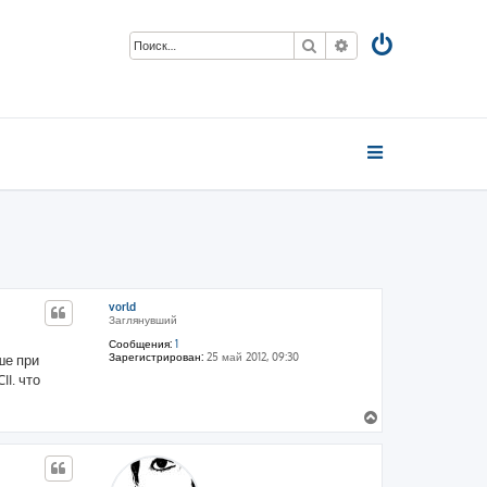
Поиск
Расширенный пои
vorld
Заглянувший
Сообщения:
1
Зарегистрирован:
25 май 2012, 09:30
ше при
I. что
В
е
р
н
у