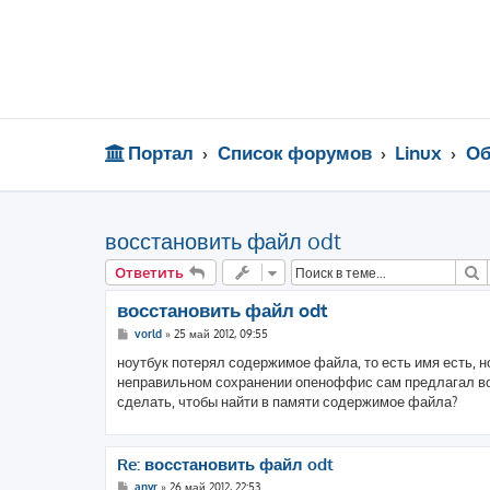
Портал
Список форумов
Linux
Об
восстановить файл odt
П
Ответить
восстановить файл odt
С
vorld
»
25 май 2012, 09:55
о
о
ноутбук потерял содержимое файла, то есть имя есть, но
б
неправильном сохранении опеноффис сам предлагал восс
щ
е
сделать, чтобы найти в памяти содержимое файла?
н
и
е
Re: восстановить файл odt
С
anyr
»
26 май 2012, 22:53