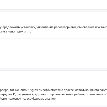
гу предложить установку, управление репозиториями, обновление и устан
ику неполадок и т.п.
вера, тот же lamp и nginx вместо/вместе с apache, оптимизация его работ
воочередно. И, разумеется, администрирование сетей, работа с файловой си
удет полезно (т.е. все базовые знания)