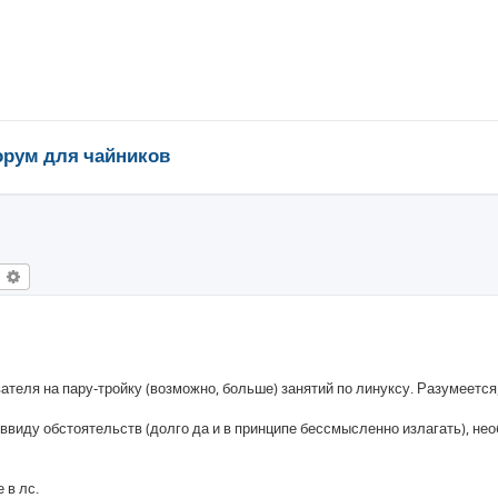
рум для чайников
оиск
Расширенный поиск
ателя на пару-тройку (возможно, больше) занятий по линуксу. Разумеется,
 ввиду обстоятельств (долго да и в принципе бессмысленно излагать), не
 в лс.