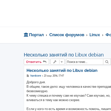
Портал
Список форумов
Linux
Фо
Несколько занятий по Libux debian
П
Ответить
Несколько занятий по Libux debian
С
hardcore
»
23 мар 2016, 17:47
о
о
Доброго дня.
б
В общем, такое дело: ищу человека в качестве преподав
щ
е
безвозмездно.
н
К чему спешка и почему сам не изучаю? Сам изучаю, но,
и
е
вливаться в тему как можно скорее.
Если у кого-то есть время и возможность помочь, пишите