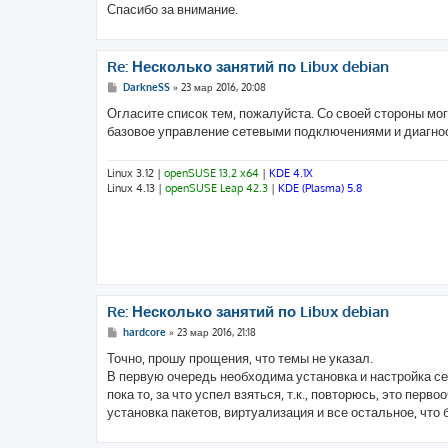
Спасибо за внимание.
Re: Несколько занятий по Libux debian
С
DarkneSS
»
23 мар 2016, 20:08
о
о
Огласите список тем, пожалуйста. Со своей стороны мо
б
базовое управление сетевыми подключениями и диагност
щ
е
н
и
Linux 3.12 |
openSUSE 13.2 x64
|
KDE 4.1X
е
Linux 4.13 |
openSUSE Leap 42.3
|
KDE (Plasma) 5.8
Re: Несколько занятий по Libux debian
С
hardcore
»
23 мар 2016, 21:18
о
о
Точно, прошу прощения, что темы не указал.
б
В первую очередь необходима установка и настройка сер
щ
е
пока то, за что успел взяться, т.к., повторюсь, это пер
н
установка пакетов, виртуализация и все остальное, что б
и
е