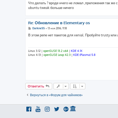
Что делать ? вроде нчего не ломал ,приложения так же 
ubuntu tweak больше ничего
Re: Обновление в Elementary os
С
DarkneSS
»
13 ноя 2016, 11:18
о
о
В этом репе нет пакетов для xenial. Пробуйте trusty ил
б
щ
е
н
и
Linux 3.12 |
openSUSE 13.2 x64
|
KDE 4.1X
е
Linux 4.13 |
openSUSE Leap 42.3
|
KDE (Plasma) 5.8
Ответить
Вернуться в «Форум для чайников»