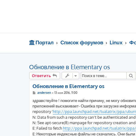
Портал
Список форумов
Linux
Фо
Обновление в Elementary os
П
Ответить
Обновление в Elementary os
С
andersen
»
13 ноя 2016, 11:00
о
о
здравствуйте ! помогите найти причину, не могу обновит
б
приложений выскакивает- Ошибка при загрузке информаци
щ
е
repository '
http://ppa.launchpad.net/tualatrix/ppa/ubun
н
N: Data from such a repository can't be authenticated and 
и
е
N: See apt-secure(8) manpage for repository creation and 
E: Failed to fetch
http://ppa.launchpad.net/tualatrix/ppa/
E: Некоторые индексные файлы не скачались. Они были