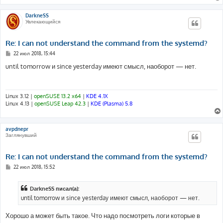
DarkneSS
Увлекающийся
Re: I can not understand the command from the systemd?
С
22 июл 2018, 15:44
о
о
until tomorrow и since yesterday имеют смысл, наоборот — нет.
б
щ
е
н
и
Linux 3.12 |
openSUSE 13.2 x64
|
KDE 4.1X
е
Linux 4.13 |
openSUSE Leap 42.3
|
KDE (Plasma) 5.8
avpdnepr
Заглянувший
Re: I can not understand the command from the systemd?
С
22 июл 2018, 15:52
о
о
б
DarkneSS писал(а):
щ
е
until tomorrow и since yesterday имеют смысл, наоборот — нет.
н
и
е
Хорошо а может быть такое. Что надо посмотреть логи которые в