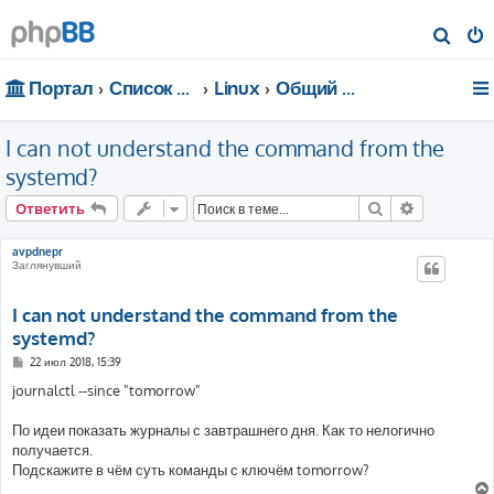
П
о
Портал
Список форумов
Linux
Общий форум
и
с
I can not understand the command from the
к
systemd?
Поиск
Расширен
Ответить
avpdnepr
Заглянувший
I can not understand the command from the
systemd?
С
22 июл 2018, 15:39
о
о
journalctl --since "tomorrow"
б
щ
е
По идеи показать журналы с завтрашнего дня. Как то нелогично
н
получается.
и
е
Подскажите в чём суть команды с ключём tomorrow?