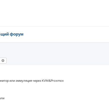
щий форум
оиск
Расширенный поиск
 монитор или эммуляция через KVM&Proxmox
оли