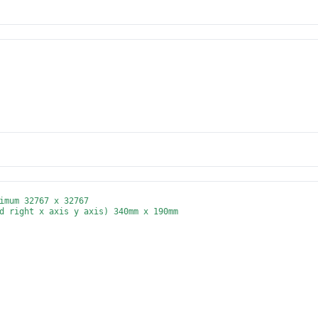
imum 32767 x 32767

d right x axis y axis) 340mm x 190mm
