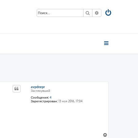
Поиск
Расширенный пои
avpdnepr
Заглянувший
Сообщения:
4
Зарегистрирован:
13 ноя 2016, 17:04
В