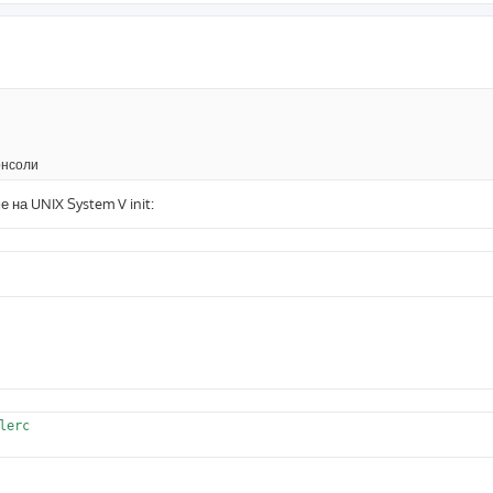
онсоли
на UNIX System V init:
erc
