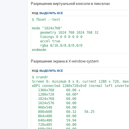
Разрешение виртуальной консоли в пикселах
КОД:
ВЫДЕЛИТЬ ВСЁ
$ fbset --test

mode "1024x768"

    geometry 1024 768 1024 768 32

    timings 0 0 0 0 0 0 0

    accel true

    rgba 8/16,8/8,8/0,0/0

Разрешение экрана в X-window-system
КОД:
ВЫДЕЛИТЬ ВСЁ
$ xrandr

Screen 0: minimum 8 x 8, current 1280 x 720, max
eDP1 connected 1280x720+0+0 (normal left inverte
   1366x768      60.00 +

   1280x720      60.00*

   1024x768      60.00

   1024x576      60.00

   960x540       60.00

   800x600       60.32    56.25

   864x486       60.00

   640x480       59.94

   720x405       60.00

   680x384       60.00
