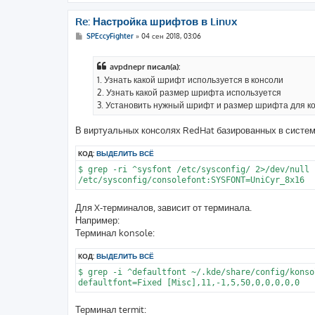
Re: Настройка шрифтов в Linux
С
SPEccyFighter
»
04 сен 2018, 03:06
о
о
б
avpdnepr писал(а):
щ
е
1. Узнать какой шрифт используется в консоли
н
2. Узнать какой размер шрифта используется
и
е
3. Установить нужный шрифт и размер шрифта для к
В виртуальных консолях RedHat базированных в системе 
КОД:
ВЫДЕЛИТЬ ВСЁ
$ grep -ri ^sysfont /etc/sysconfig/ 2>/dev/null

Для X-терминалов, зависит от терминала.
Например:
Терминал konsole:
КОД:
ВЫДЕЛИТЬ ВСЁ
$ grep -i ^defaultfont ~/.kde/share/config/konsol
Терминал termit: