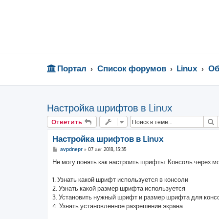
Портал
Список форумов
Linux
Об
Настройка шрифтов в Linux
П
Ответить
Настройка шрифтов в Linux
С
avpdnepr
»
07 авг 2018, 15:35
о
о
Не могу понять как настроить шрифты. Консоль через
б
щ
е
1. Узнать какой шрифт используется в консоли
н
2. Узнать какой размер шрифта используется
и
е
3. Установить нужный шрифт и размер шрифта для конс
4. Узнать установленное разрешение экрана