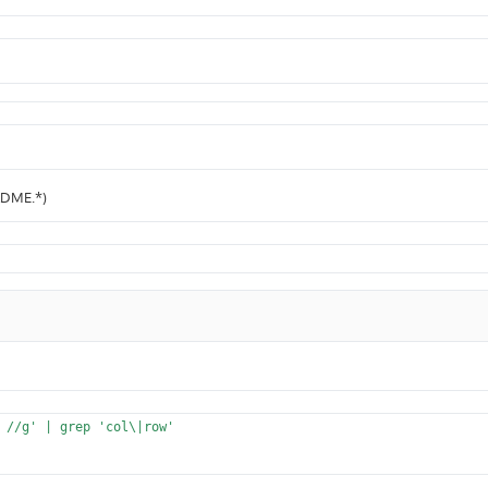
ADME.*)
 //g' | grep 'col\|row'
