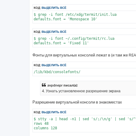
КОД:
ВЫДЕЛИТЬ ВСЁ
$ grep -i font /etc/xdg/termit/init.lua

КОД:
ВЫДЕЛИТЬ ВСЁ
$ grep -i font ~/.config/termit/rc.lua

Фонты для виртуальных консолей лежат в (и там же RE
КОД:
ВЫДЕЛИТЬ ВСЁ
avpdnepr писал(а):
4. Узнать установленное разрешение экрана
Разрешение виртуальной консоли в знакоместах
КОД:
ВЫДЕЛИТЬ ВСЁ
$ stty -a | head -n1 | sed 's/;/\n/g' | sed 's/^
rows 48
