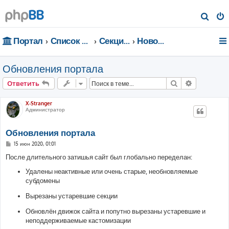
П
о
Портал
Список форумов
Секции портала
Новости портала
и
с
Обновления портала
к
Поиск
Расширен
Ответить
X-Stranger
Администратор
Обновления портала
С
15 июн 2020, 01:01
о
о
После длительного затишья сайт был глобально переделан:
б
щ
Удалены неактивные или очень старые, необновляемые
е
субдомены
н
и
е
Вырезаны устаревшие секции
Обновлён движок сайта и попутно вырезаны устаревшие и
неподдерживаемые кастомизации