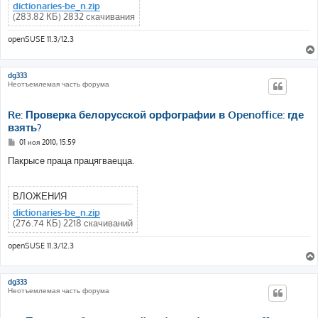
е
dictionaries-be_n.zip
(283.82 КБ) 2832 скачивания
openSUSE 11.3/12.3
dg333
Неотъемлемая часть форума
Re: Проверка белорусской орфографии в Openoffice: где
взять?
С
01 ноя 2010, 15:59
о
о
Пакрысе праца працягваецца.
б
щ
е
н
ВЛОЖЕНИЯ
и
е
dictionaries-be_n.zip
(276.74 КБ) 2218 скачиваний
openSUSE 11.3/12.3
dg333
Неотъемлемая часть форума