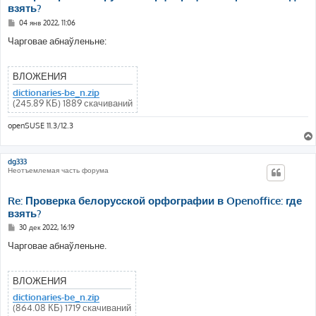
взять?
С
04 янв 2022, 11:06
о
о
Чарговае абнаўленьне:
б
щ
е
н
ВЛОЖЕНИЯ
и
е
dictionaries-be_n.zip
(245.89 КБ) 1889 скачиваний
openSUSE 11.3/12.3
dg333
Неотъемлемая часть форума
Re: Проверка белорусской орфографии в Openoffice: где
взять?
С
30 дек 2022, 16:19
о
о
Чарговае абнаўленьне.
б
щ
е
н
ВЛОЖЕНИЯ
и
е
dictionaries-be_n.zip
(864.08 КБ) 1719 скачиваний