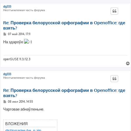
dg333
Неотъемлемая часть форума
Re: Проверка белорусской орфографии в Openoffice: где
взять?
С
07 май 2014, 17:11
о
о
На здароўе
б
щ
е
н
и
openSUSE 11.3/12.3
е
dg333
Неотъемлемая часть форума
Re: Проверка белорусской орфографии в Openoffice: где
взять?
С
08 июл 2014, 14:55
о
о
Чарговае абнаўленьне.
б
щ
е
н
ВЛОЖЕНИЯ
и
е
dictionaries-be_n.zip