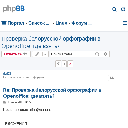
П
о
Портал
Список форумов
Linux
Форум для чайников
и
с
Проверка белорусской орфографии в
к
Openoffice: где взять?
Поиск
Расширен
Ответить
1
2
Пред.
dg333
Неотъемлемая часть форума
Re: Проверка белорусской орфографии в
Openoffice: где взять?
С
16 июн 2010, 14:39
о
о
Вось чарговае абнаўленьне.
б
щ
е
н
ВЛОЖЕНИЯ
и