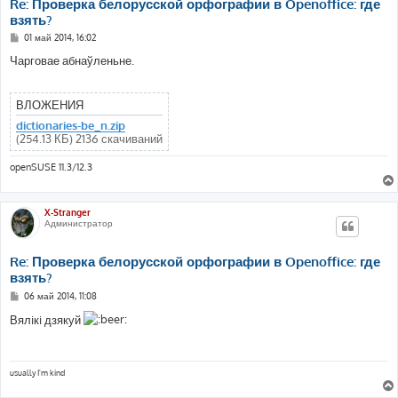
Re: Проверка белорусской орфографии в Openoffice: где
взять?
С
01 май 2014, 16:02
о
о
Чарговае абнаўленьне.
б
щ
е
н
ВЛОЖЕНИЯ
и
е
dictionaries-be_n.zip
(254.13 КБ) 2136 скачиваний
openSUSE 11.3/12.3
X-Stranger
Администратор
Re: Проверка белорусской орфографии в Openoffice: где
взять?
С
06 май 2014, 11:08
о
о
Вялiкi дзякуй
б
щ
е
н
и
usually I'm kind
е