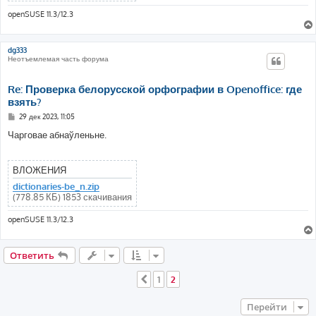
openSUSE 11.3/12.3
dg333
Неотъемлемая часть форума
Re: Проверка белорусской орфографии в Openoffice: где
взять?
С
29 дек 2023, 11:05
о
о
Чарговае абнаўленьне.
б
щ
е
н
ВЛОЖЕНИЯ
и
е
dictionaries-be_n.zip
(778.85 КБ) 1853 скачивания
openSUSE 11.3/12.3
Ответить
1
2
Пред.
Перейти