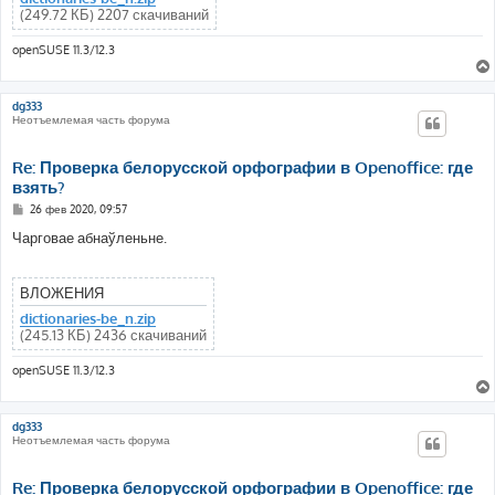
(249.72 КБ) 2207 скачиваний
openSUSE 11.3/12.3
dg333
Неотъемлемая часть форума
Re: Проверка белорусской орфографии в Openoffice: где
взять?
С
26 фев 2020, 09:57
о
о
Чарговае абнаўленьне.
б
щ
е
н
ВЛОЖЕНИЯ
и
е
dictionaries-be_n.zip
(245.13 КБ) 2436 скачиваний
openSUSE 11.3/12.3
dg333
Неотъемлемая часть форума
Re: Проверка белорусской орфографии в Openoffice: где