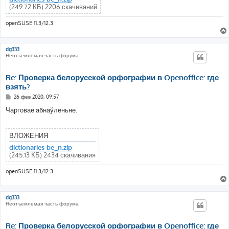
(249.72 КБ) 2206 скачиваний
openSUSE 11.3/12.3
dg333
Неотъемлемая часть форума
Re: Проверка белорусской орфографии в Openoffice: где
взять?
С
26 фев 2020, 09:57
о
о
Чарговае абнаўленьне.
б
щ
е
н
ВЛОЖЕНИЯ
и
е
dictionaries-be_n.zip
(245.13 КБ) 2434 скачивания
openSUSE 11.3/12.3
dg333
Неотъемлемая часть форума
Re: Проверка белорусской орфографии в Openoffice: где