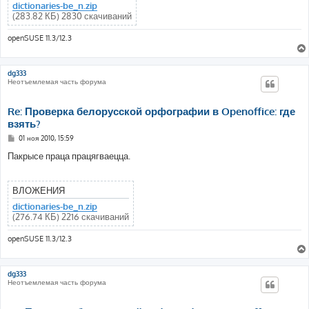
е
dictionaries-be_n.zip
(283.82 КБ) 2830 скачиваний
openSUSE 11.3/12.3
dg333
Неотъемлемая часть форума
Re: Проверка белорусской орфографии в Openoffice: где
взять?
С
01 ноя 2010, 15:59
о
о
Пакрысе праца працягваецца.
б
щ
е
н
ВЛОЖЕНИЯ
и
е
dictionaries-be_n.zip
(276.74 КБ) 2216 скачиваний
openSUSE 11.3/12.3
dg333
Неотъемлемая часть форума