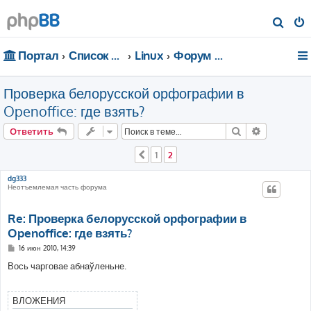
П
о
Портал
Список форумов
Linux
Форум для чайников
и
с
Проверка белорусской орфографии в
к
Openoffice: где взять?
Поиск
Расширен
Ответить
1
2
Пред.
dg333
Неотъемлемая часть форума
Re: Проверка белорусской орфографии в
Openoffice: где взять?
С
16 июн 2010, 14:39
о
о
Вось чарговае абнаўленьне.
б
щ
е
н
ВЛОЖЕНИЯ
и