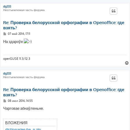
dg333
Неотъемлемая часть форума
Re: Проверка белорусской орфографии в Openoffice: где
взять?
С
07 май 2014, 17:11
о
о
На здароўе
б
щ
е
н
и
openSUSE 11.3/12.3
е
dg333
Неотъемлемая часть форума
Re: Проверка белорусской орфографии в Openoffice: где
взять?
С
08 июл 2014, 14:55
о
о
Чарговае абнаўленьне.
б
щ
е
н
ВЛОЖЕНИЯ
и
е
dictionaries-be_n.zip