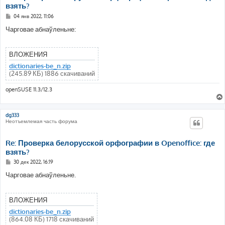
взять?
С
04 янв 2022, 11:06
о
о
Чарговае абнаўленьне:
б
щ
е
н
ВЛОЖЕНИЯ
и
е
dictionaries-be_n.zip
(245.89 КБ) 1886 скачиваний
openSUSE 11.3/12.3
dg333
Неотъемлемая часть форума
Re: Проверка белорусской орфографии в Openoffice: где
взять?
С
30 дек 2022, 16:19
о
о
Чарговае абнаўленьне.
б
щ
е
н
ВЛОЖЕНИЯ
и
е
dictionaries-be_n.zip
(864.08 КБ) 1718 скачиваний