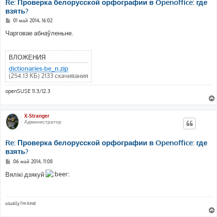
Re: Проверка белорусской орфографии в Openoffice: где
взять?
С
01 май 2014, 16:02
о
о
Чарговае абнаўленьне.
б
щ
е
н
ВЛОЖЕНИЯ
и
е
dictionaries-be_n.zip
(254.13 КБ) 2133 скачивания
openSUSE 11.3/12.3
X-Stranger
Администратор
Re: Проверка белорусской орфографии в Openoffice: где
взять?
С
06 май 2014, 11:08
о
о
Вялiкi дзякуй
б
щ
е
н
и
usually I'm kind
е