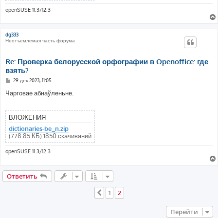
openSUSE 11.3/12.3
dg333
Неотъемлемая часть форума
Re: Проверка белорусской орфографии в Openoffice: где
взять?
С
29 дек 2023, 11:05
о
о
Чарговае абнаўленьне.
б
щ
е
н
ВЛОЖЕНИЯ
и
е
dictionaries-be_n.zip
(778.85 КБ) 1850 скачиваний
openSUSE 11.3/12.3
Ответить
1
2
Пред.
Перейти