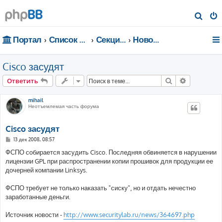
П
о
Портал
Список форумов
Секции портала
Новости
и
с
Cisco засудят
к
Поиск
Расширен
Ответить
mihail
Неотъемлемая часть форума
Cisco засудят
С
13 дек 2008, 08:57
о
о
ФСПО собирается засудить Cisco. Последняя обвиняется в нарушении
б
лицензии GPL при распространении копии прошивок для продукции ее
щ
е
дочерней компании Linksys.
н
и
е
ФСПО требует не только наказать "сиску", но и отдать нечестно
заработанные деньги.
Источник новости -
http://www.securitylab.ru/news/364697.php