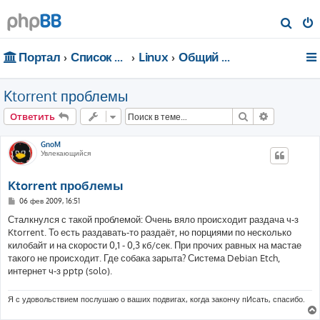
П
о
Портал
Список форумов
Linux
Общий форум
и
с
Ktorrent проблемы
к
Поиск
Расширен
Ответить
GnoM
Увлекающийся
Ktorrent проблемы
С
06 фев 2009, 16:51
о
о
Сталкнулся с такой проблемой: Очень вяло происходит раздача ч-з
б
Ktorrent. То есть раздавать-то раздаёт, но порциями по несколько
щ
е
килобайт и на скорости 0,1 - 0,3 кб/сек. При прочих равных на мастае
н
такого не происходит. Где собака зарыта? Система Debian Etch,
и
е
интернет ч-з pptp (solo).
Я с удовольствием послушаю о ваших подвигах, когда закончу пИсать, спасибо.