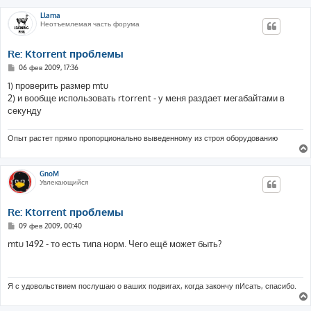
Llama
Неотъемлемая часть форума
Re: Ktorrent проблемы
С
06 фев 2009, 17:36
о
о
1) проверить размер mtu
б
2) и вообще использовать rtorrent - у меня раздает мегабайтами в
щ
е
секунду
н
и
е
Опыт растет прямо пропорционально выведенному из строя оборудованию
GnoM
Увлекающийся
Re: Ktorrent проблемы
С
09 фев 2009, 00:40
о
о
mtu 1492 - то есть типа норм. Чего ещё может быть?
б
щ
е
н
и
Я с удовольствием послушаю о ваших подвигах, когда закончу пИсать, спасибо.
е