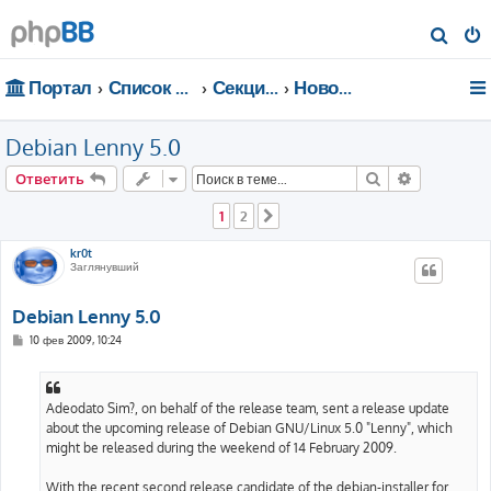
П
о
Портал
Список форумов
Секции портала
Новости
и
с
Debian Lenny 5.0
к
Поиск
Расширен
Ответить
1
2
След.
kr0t
Заглянувший
Debian Lenny 5.0
С
10 фев 2009, 10:24
о
о
б
щ
е
Adeodato Sim?, on behalf of the release team, sent a release update
н
about the upcoming release of Debian GNU/Linux 5.0 "Lenny", which
и
е
might be released during the weekend of 14 February 2009.
With the recent second release candidate of the debian-installer for