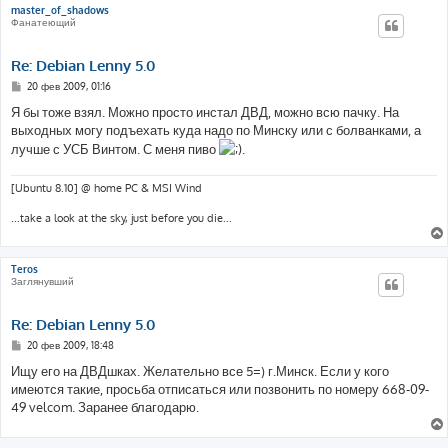
master_of_shadows
Фанатеющий
Re: Debian Lenny 5.0
С
20 фев 2009, 01:16
о
о
Я бы тоже взял. Можно просто инстал ДВД, можно всю пачку. На
б
выходных могу подъехать куда надо по Минску или с болванками, а
щ
е
лучше с УСБ Винтом. С меня пиво
.
н
и
е
[Ubuntu 8.10] @ home PC & MSI Wind
...take a look at the sky, just before you die...
Teros
Заглянувший
Re: Debian Lenny 5.0
С
20 фев 2009, 18:48
о
о
Ищу его на ДВДшках. Желательно все 5=) г.Минск. Если у кого
б
имеются такие, просьба отписаться или позвонить по номеру 668-09-
щ
е
49 velcom. Заранее благодарю.
н
и
е