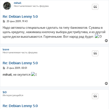
mihail
Неотъемлемая часть форума
Re: Debian Lenny 5.0
С
20 фев 2009, 19:43
о
о
Надо автоматы специальные сделать па типу банкоматов. Суваеш в
б
щель кредитку, нажимаеш кнопочку выбора дистрибутива, и из другой
щ
е
щели диски выкатываются. Горяченькие. Вот народ рад будет.
н
и
е
leave
Неотъемлемая часть форума
Re: Debian Lenny 5.0
С
21 фев 2009, 00:01
о
о
mihail
, не окупится
б
щ
е
н
и
е
$iD
Интересующийся
Re: Debian Lenny 5.0