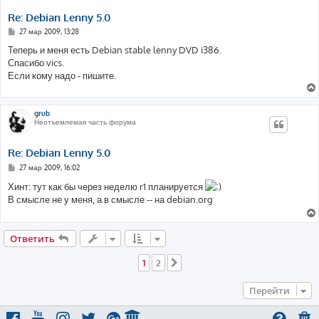
Re: Debian Lenny 5.0
С
27 мар 2009, 13:28
о
о
Теперь и меня есть Debian stable lenny DVD i386.
б
Спасибо vics.
щ
е
Если кому надо - пишите.
н
и
е
grub
Неотъемлемая часть форума
Re: Debian Lenny 5.0
С
27 мар 2009, 16:02
о
о
Хинт: тут как бы через неделю r1 планируется
б
В смысле не у меня, а в смысле -- на debian.org
щ
е
н
и
е
Ответить
1
2
След.
Перейти