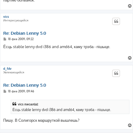
щ
е
н
и
е
vics
Интересующийся
Re: Debian Lenny 5.0
С
18 фев 2009, 09:22
о
о
Ёсць stable lenny dvd i386 and amd64, каму трэба - пішыце.
б
щ
е
н
и
е
d_fdv
Увлекающийся
Re: Debian Lenny 5.0
С
18 фев 2009, 09:46
о
о
б
vics писал(а):
щ
е
Ёсць stable lenny dvd i386 and amd64, каму трэба - пішыце.
н
и
е
Пишу. В Солигорск маршруткой вышлешь?