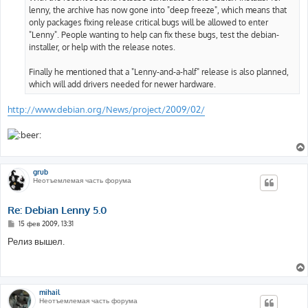
lenny, the archive has now gone into "deep freeze", which means that
only packages fixing release critical bugs will be allowed to enter
"Lenny". People wanting to help can fix these bugs, test the debian-
installer, or help with the release notes.
Finally he mentioned that a "Lenny-and-a-half" release is also planned,
which will add drivers needed for newer hardware.
http://www.debian.org/News/project/2009/02/
grub
Неотъемлемая часть форума
Re: Debian Lenny 5.0
С
15 фев 2009, 13:31
о
о
Релиз вышел.
б
щ
е
н
и
е
mihail
Неотъемлемая часть форума