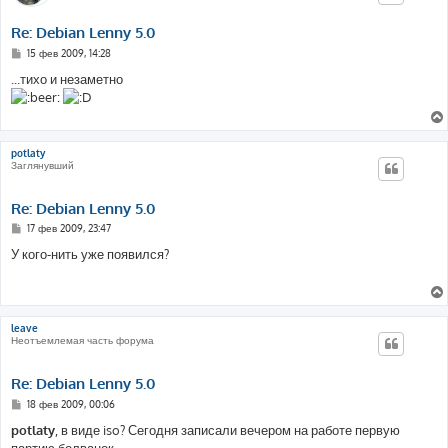
Re: Debian Lenny 5.0
С
15 фев 2009, 14:28
о
о
...тихо и незаметно
б
щ
е
н
и
е
potlaty
Заглянувший
Re: Debian Lenny 5.0
С
17 фев 2009, 23:47
о
о
У кого-нить уже появился?
б
щ
е
н
и
е
leave
Неотъемлемая часть форума
Re: Debian Lenny 5.0
С
18 фев 2009, 00:06
о
о
potlaty
, в виде iso? Сегодня записали вечером на работе первую
б
партию болванок.