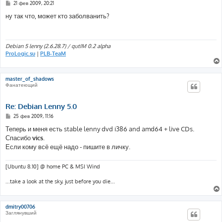
С
21 фев 2009, 20:21
о
о
ну так что, может кто заболванить?
б
щ
е
н
и
Debian 5 lenny (2.6.28.7) / qutIM 0.2 alpha
е
ProLogic.su
|
PLB-TeaM
master_of_shadows
Фанатеющий
Re: Debian Lenny 5.0
С
25 фев 2009, 11:16
о
о
Теперь и меня есть stable lenny dvd i386 and amd64 + live CDs.
б
Спасибо
vics
.
щ
е
Если кому всё ещё надо - пишите в личку.
н
и
е
[Ubuntu 8.10] @ home PC & MSI Wind
...take a look at the sky, just before you die...
dmitry00706
Заглянувший