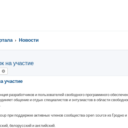
ртала
Новости
ок на участие
оиск
Расширенный поиск
на участие
нция разработчиков и пользователей свободного программного обеспечен
ъединяет общение и отдых специалистов и энтузиастов в области свободно
.
roup при поддержке активных членов сообщества open source из Гродно и 
кий, белорусский и английский.