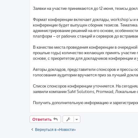
Заявки на участие принимаются до 12 июня, тезисы докл
Формат конференции включает доклады, workshop’ы и кр
конференции будет выпущен сборник тезисов. Тематика
администрирование решений на его основе, особенност
платформ – от рабочих станций и серверов до встраива
В качестве места проведения конференции в очередной р
прошлые годы) количество желающих принять участие п
основе, с приоритетом для докладчиков конференции и 
Авторы докладов, представители спонсоров и прессы ос
голосования аудитории вручается приз за лучший докла
Список спонсоров конференции уточняется. На сегодня
заявили компании SaM Solutions, Promwad, Локальные с
Получить дополнительную информацию и зарегистриров
Ответить
Вернуться в «Новости»