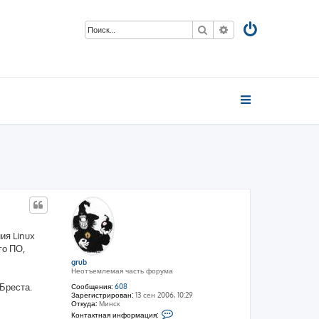
Поиск
Расширенный пои
ия Linux
го ПО,
grub
Неотъемлемая часть форума
Бреста.
Сообщения:
608
Зарегистрирован:
13 сен 2006, 10:29
Откуда:
Минск
К
Контактная информация: