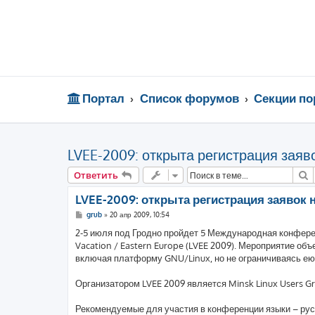
Портал
Список форумов
Секции по
LVEE-2009: открыта регистрация заяв
П
Ответить
LVEE-2009: открыта регистрация заявок 
С
grub
»
20 апр 2009, 10:54
о
о
2-5 июля под Гродно пройдет 5 Международная конфере
б
Vacation / Eastern Europe (LVEE 2009). Мероприятие об
щ
е
включая платформу GNU/Linux, но не ограничиваясь ею
н
и
е
Организатором LVEE 2009 является Minsk Linux Users G
Рекомендуемые для участия в конференции языки – русс