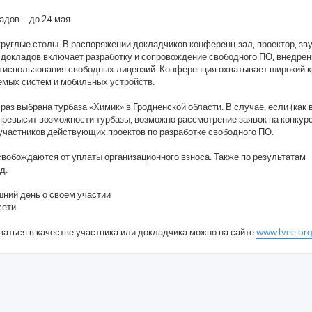
адов – до 24 мая.
углые столы. В распоряжении докладчиков конференц-зал, проектор, зву
 докладов включает разработку и сопровождение свободного ПО, внедрен
и использования свободных лицензий. Конференция охватывает широкий к
емых систем и мобильных устройств.
аз выбрана турбаза «Химик» в Гродненской области. В случае, если (как 
ревысит возможности турбазы, возможно рассмотрение заявок на конкур
участников действующих проектов по разработке свободного ПО.
вобождаются от уплаты организационного взноса. Также по результатам
д.
шний день о своем участии
ети.
аться в качестве участника или докладчика можно на сайте
www.lvee.or