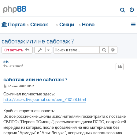
П
о
Портал
Список форумов
Секции портала
Новости
и
с
саботаж или не саботаж ?
к
Поиск
Расширен
Ответить
d4s
Фанатеющий
саботаж или не саботаж ?
С
12 июн 2009, 18:07
о
о
Оригинал полностью здесь:
б
http://users.livejournal.com/aen_/110138.html
щ
е
н
Крайне неприятная новость:
и
е
Во все российские школы исполнителями госконтракта о поставке
СБППО ("Первая ПОмощь") рассылаются диски ПСПО, по крайней
мере два из которых, после добавления на них материалов без
ведома "Армады" и "Альт Линукс", непригодны к использованию.