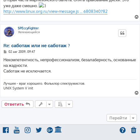
б
уже даже смешно.
щ
е
http://www.linux.org.ru/view-message.js ... 6808340782
н
и
е
SPEccyFighter
Увлекающийся
Re: саботаж или не саботаж ?
С
02 авг 2009, 09:47
о
о
Некомпетентность, непрофессионализм, безалаберность, основанные
б
на жадности.
щ
е
Саботаж не исключается.
н
и
е
Лучшее - враг хорошего. Фольклор спектрумистов.
UNIX System V init
Ответить
Перейти