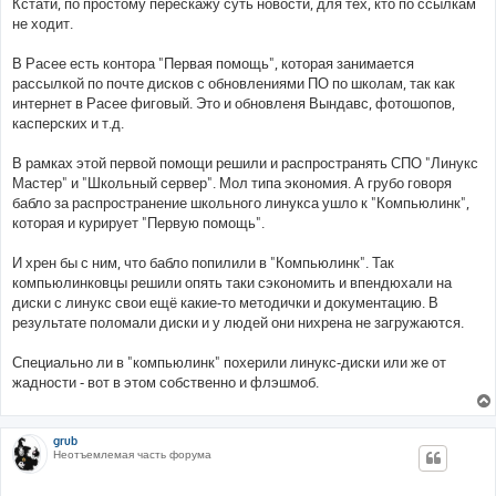
Кстати, по простому перескажу суть новости, для тех, кто по ссылкам
б
не ходит.
щ
е
н
В Расее есть контора "Первая помощь", которая занимается
и
е
рассылкой по почте дисков с обновлениями ПО по школам, так как
интернет в Расее фиговый. Это и обновленя Вындавс, фотошопов,
касперских и т.д.
В рамках этой первой помощи решили и распространять СПО "Линукс
Мастер" и "Школьный сервер". Мол типа экономия. А грубо говоря
бабло за распространение школьного линукса ушло к "Компьюлинк",
которая и курирует "Первую помощь".
И хрен бы с ним, что бабло попилили в "Компьюлинк". Так
компьюлинковцы решили опять таки сэкономить и впендюхали на
диски с линукс свои ещё какие-то методички и документацию. В
результате поломали диски и у людей они нихрена не загружаются.
Специально ли в "компьюлинк" похерили линукс-диски или же от
жадности - вот в этом собственно и флэшмоб.
grub
Неотъемлемая часть форума