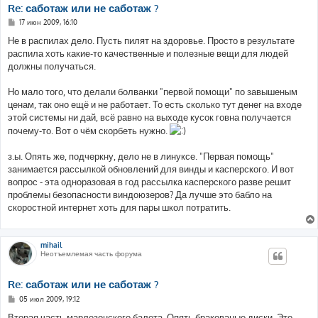
Re: саботаж или не саботаж ?
С
17 июн 2009, 16:10
о
о
Не в распилах дело. Пусть пилят на здоровье. Просто в результате
б
распила хоть какие-то качественные и полезные вещи для людей
щ
е
должны получаться.
н
и
е
Но мало того, что делали болванки "первой помощи" по завышеным
ценам, так оно ещё и не работает. То есть сколько тут денег на входе
этой системы ни дай, всё равно на выходе кусок говна получается
почему-то. Вот о чём скорбеть нужно.
з.ы. Опять же, подчеркну, дело не в линуксе. "Первая помощь"
занимается рассылкой обновлений для винды и касперского. И вот
вопрос - эта одноразовая в год рассылка касперского разве решит
проблемы безопасности виндоюзеров? Да лучше это бабло на
скоростной интернет хоть для пары школ потратить.
mihail
Неотъемлемая часть форума
Re: саботаж или не саботаж ?
С
05 июл 2009, 19:12
о
о
Вторая часть марлезонского балета. Опять бракованые диски. Это