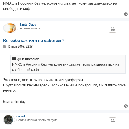
о
ИМХО в России и без мелкомягких хватает кому раздражаться на
б
свободный софт
щ
е
н
и
е
Santa Claus
Увлекающийся
Re: саботаж или не саботаж ?
С
16 июн 2009, 22:39
о
о
б
grub писал(а):
щ
е
ИМХО в России и без мелкомягких хватает кому раздражаться на
н
свободный софт
и
е
Это точно, достаточно почитать линуксфорум.
Срутся почти как мы здесь. Только мы еще понарошку, т.к. пилить пока
нечего.
have a nice day.
mihail
Неотъемлемая часть форума