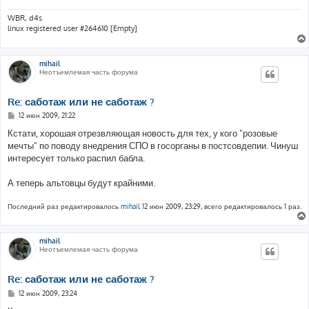
WBR, d4s
linux registered user #264610 [Empty]
mihail
Неотъемлемая часть форума
Re: саботаж или не саботаж ?
С
12 июн 2009, 21:22
о
о
Кстати, хорошая отрезвляющая новость для тех, у кого "розовые
б
мечты" по поводу внедрения СПО в госорганы в постсовдепии. Чинуш
щ
е
интересует только распил бабла.
н
и
е
А теперь альтовцы будут крайними.
Последний раз редактировалось
mihail
12 июн 2009, 23:29, всего редактировалось 1 раз.
mihail
Неотъемлемая часть форума
Re: саботаж или не саботаж ?
С
12 июн 2009, 23:24
о
о