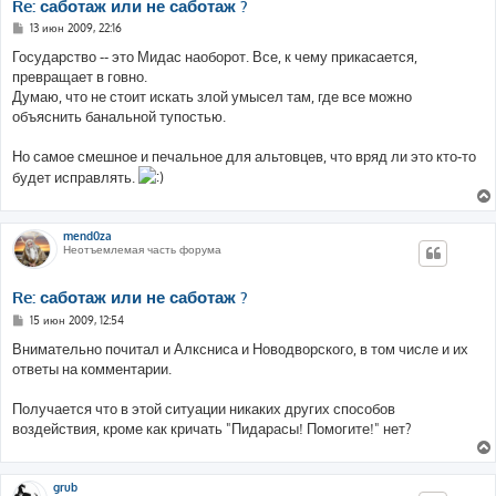
Re: саботаж или не саботаж ?
С
13 июн 2009, 22:16
о
о
Государство -- это Мидас наоборот. Все, к чему прикасается,
б
превращает в говно.
щ
е
Думаю, что не стоит искать злой умысел там, где все можно
н
объяснить банальной тупостью.
и
е
Но самое смешное и печальное для альтовцев, что вряд ли это кто-то
будет исправлять.
mend0za
Неотъемлемая часть форума
Re: саботаж или не саботаж ?
С
15 июн 2009, 12:54
о
о
Внимательно почитал и Алксниса и Новодворского, в том числе и их
б
ответы на комментарии.
щ
е
н
Получается что в этой ситуации никаких других способов
и
е
воздействия, кроме как кричать "Пидарасы! Помогите!" нет?
grub