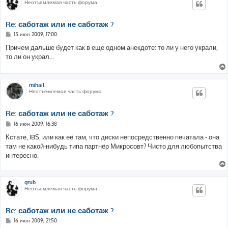
Неотъемлемая часть форума
Re: саботаж или не саботаж ?
С
15 июн 2009, 17:00
о
о
Причем дальше будет как в еще одном анекдоте: то ли у него украли,
б
то ли он украл...
щ
е
н
и
е
mihail
Неотъемлемая часть форума
Re: саботаж или не саботаж ?
С
16 июн 2009, 16:38
о
о
Кстате, IBS, или как её там, что диски непосредственно печатала - она
б
там не какой-нибудь типа партнёр Микросовт? Чисто для любопытства
щ
е
интересно.
н
и
е
grub
Неотъемлемая часть форума
Re: саботаж или не саботаж ?
С
16 июн 2009, 21:50
о