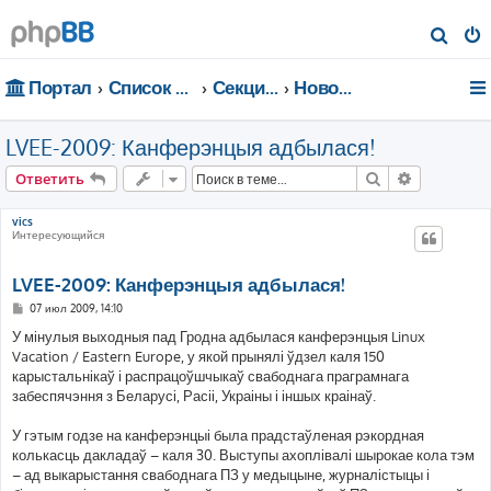
П
о
Портал
Список форумов
Секции портала
Новости
и
с
LVEE-2009: Канферэнцыя адбылася!
к
Поиск
Расширен
Ответить
vics
Интересующийся
LVEE-2009: Канферэнцыя адбылася!
С
07 июл 2009, 14:10
о
о
У мінулыя выходныя пад Гродна адбылася канферэнцыя Linux
б
Vacation / Eastern Europe, у якой прынялі ўдзел каля 150
щ
е
карыстальнікаў і распрацоўшчыкаў свабоднага праграмнага
н
забеспячэння з Беларусі, Расіі, Украіны і іншых краінаў.
и
е
У гэтым годзе на канферэнцыі была прадстаўленая рэкордная
колькасць дакладаў – каля 30. Выступы ахоплівалі шырокае кола тэм
– ад выкарыстання свабоднага ПЗ у медыцыне, журналістыцы і