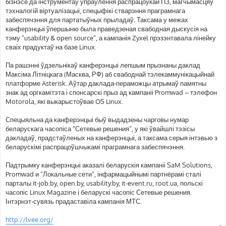
бізнэсе да інструментаў упраўлення распрацоўкай ПЗ, магчымасцяў
тэхналогій віртуалізацыі, спецыфікі стварэння праграмнага
забеспячэння для партатыўных прыладаў. Таксама у межах
канферэнцыі ўпершыню была праведзеная свабодная дыскусія на
тэму “usability & open source”, а кампанія Zyxel прэзэнтавала лінейку
сваіх прадуктаў на базе Linux.
Па рашэнні ўдзельнікаў канферэнцыі лепшым прызнаны даклад
Максіма Літніцкага (Масква, РФ) аб свабоднай тэлекаммунікацыйнай
платформе Asterisk. Аўтар даклада-пераможцы атрымаў памятны
знак ад оргкамітэта і спонсарскі прыз ад кампаніі Promwad – тэлефон
Motorola, які выкарыстоўвае OS Linux.
Спецыяльна да канферэнцыі быў выдадзены чарговы нумар
беларускага часопіса “Сетевые решения”, у які ўвайшлі тэзісы
дакладаў, прадстаўленых на канферэнцыі, а таксама серыя інтэвью з
беларускімі распрацоўшчыкамі праграмнага забеспячэння.
Падтрымку канферэнцыі аказалі беларускія кампаніі SaM Solutions,
Promwad и “Локальные сети”, інфармацыйнымі партнёрамі сталі
парталы it-job.by, open.by, usability.by, it-event.ru, root.ua, польскі
часопіс Linux Magazine і беларускі часопіс Сетевые решения.
Інтэрнэт-сувязь прадаставіла кампанія МТС.
http://lvee.org/