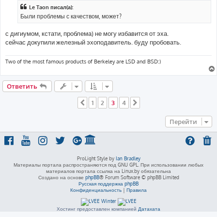
Le Taon писал(а):
Были проблемы с качеством, может?
с дигиумом, кстати, проблема) не могу избавится от эха.
сейчас докупили железный эхоподавитель. буду пробовать.
Two of the most famous products of Berkeley are LSD and BSD:)
Ответить
1
2
3
4
Пред.
След.
Перейти
ProLight Style by
Ian Bradley
Материалы портала распространяются под GNU GPL. При использовании любых
материалов портала ссылка на Linux.by обязательна
Создано на основе
phpBB
® Forum Software © phpBB Limited
Русская поддержка phpBB
Конфиденциальность
|
Правила
Хостинг предоставлен компанией
Датахата