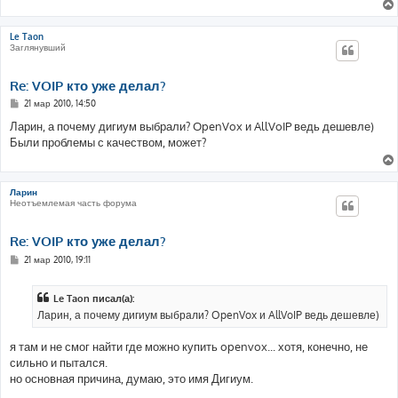
Le Taon
Заглянувший
Re: VOIP кто уже делал?
С
21 мар 2010, 14:50
о
о
Ларин, а почему дигиум выбрали? OpenVox и AllVoIP ведь дешевле)
б
Были проблемы с качеством, может?
щ
е
н
и
е
Ларин
Неотъемлемая часть форума
Re: VOIP кто уже делал?
С
21 мар 2010, 19:11
о
о
б
Le Taon писал(а):
щ
е
Ларин, а почему дигиум выбрали? OpenVox и AllVoIP ведь дешевле)
н
и
е
я там и не смог найти где можно купить openvox... хотя, конечно, не
сильно и пытался.
но основная причина, думаю, это имя Дигиум.