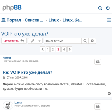
П
о
Портал
Список форумов
Linux
Linux, безопасность, сети
и
с
VOIP кто уже делал?
к
Поиск
Расширен
Ответить
1
2
3
4
Пред.
След.
Hermit
Неотъемлемая часть форума
Re: VOIP кто уже делал?
С
07 сен 2009, 23:01
о
о
Ларин
, можно купить cisco, возможно alcatel, iskratel. С остальными,
б
думаю, будет проблематично.
щ
е
н
и
е
Llama
Неотъемлемая часть форума