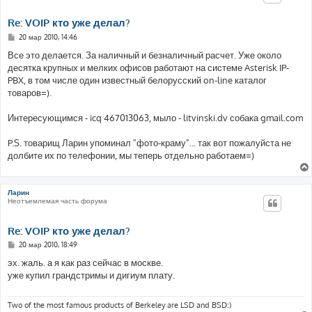
Re: VOIP кто уже делал?
С
20 мар 2010, 14:46
о
о
Все это делается. За наличный и безналичный расчет. Уже около
б
десятка крупных и мелких офисов работают на системе Asterisk IP-
щ
е
PBX, в том числе один известный белорусский on-line каталог
н
товаров=).
и
е
Интересующимся - icq 467013063, мыло - litvinski.dv собака gmail.com
P.S. товарищ Ларин упоминал "фото-краму"... так вот пожалуйста не
долбите их по телефонии, мы теперь отдельно работаем=)
Ларин
Неотъемлемая часть форума
Re: VOIP кто уже делал?
С
20 мар 2010, 18:49
о
о
эх. жаль. а я как раз сейчас в москве.
б
уже купил грандстримы и дигиум плату.
щ
е
н
и
Two of the most famous products of Berkeley are LSD and BSD:)
е