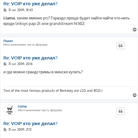
Re: VOIP кто уже делал?
С
31 окт 2009, 18:43
о
о
Llama
, зачем именно pci? Гораздо проще будет найти найти что-нить
б
вроде linksys pap-2t или grandstream ht502.
щ
е
н
и
е
Ларин
Неотъемлемая часть форума
Re: VOIP кто уже делал?
С
31 окт 2009, 20:16
о
о
и где можно грандстримы в минске купить?
б
щ
е
н
и
Two of the most famous products of Berkeley are LSD and BSD:)
е
Llama
Неотъемлемая часть форума
Re: VOIP кто уже делал?
С
31 окт 2009, 21:12
о
о