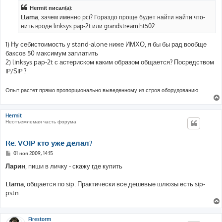
б
Hermit писал(а):
щ
е
Llama
, зачем именно pci? Гораздо проще будет найти найти что-
н
нить вроде linksys pap-2t или grandstream ht502.
и
е
1) Ну себистоимость у stand-alone ниже ИМХО, я бы бы рад вообще
баксов 50 максимум заплатить
2) linksys pap-2t с астериском каким образом общается? Посредством
IP/SIP ?
Опыт растет прямо пропорционально выведенному из строя оборудованию
Hermit
Неотъемлемая часть форума
Re: VOIP кто уже делал?
С
01 ноя 2009, 14:15
о
о
Ларин
, пиши в личку - скажу где купить
б
щ
е
Llama
, общается по sip. Практически все дешевые шлюзы есть sip-
н
pstn.
и
е
Firestorm