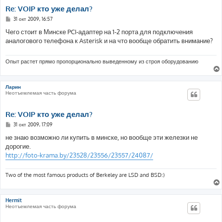
Re: VOIP кто уже делал?
С
31 окт 2009, 16:57
о
о
Чего стоит в Минске PCI-адаптер на 1-2 порта для подключения
б
аналогового телефона к Asterisk и на что вообще обратить внимание?
щ
е
н
и
Опыт растет прямо пропорционально выведенному из строя оборудованию
е
Ларин
Неотъемлемая часть форума
Re: VOIP кто уже делал?
С
31 окт 2009, 17:09
о
о
не знаю возможно ли купить в минске, но вообще эти железки не
б
дорогие.
щ
е
http://foto-krama.by/23528/23556/23557/24087/
н
и
е
Two of the most famous products of Berkeley are LSD and BSD:)
Hermit
Неотъемлемая часть форума