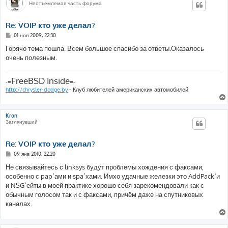
Неотъемлемая часть форума
Re: VOIP кто уже делал?
С
01 ноя 2009, 22:30
о
о
Горячо тема пошла. Всем большое спасибо за ответы.Оказалось
б
очень полезным.
щ
е
н
и
FreeBSD Inside
-=
=-
е
http://chrysler-dodge.by
- Клуб любителей американских автомобилей
Kron
Заглянувший
Re: VOIP кто уже делал?
С
09 янв 2010, 22:20
о
о
Не связывайтесь с linksys будут проблемы хождения с факсами,
б
особенно с pap`ами и spa`хами. Имхо удачные железки это AddPack`и
щ
е
и NSG`ейты в моей практике хорошо себя зарекомендовали как с
н
обычным голосом так и с факсами, причём даже на спутниковых
и
е
каналах.