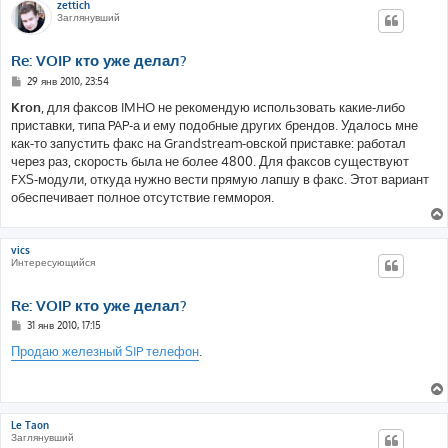
zettich
Заглянувший
Re: VOIP кто уже делал?
С
29 янв 2010, 23:54
о
о
Kron
, для факсов IMHO не рекомендую использовать какие-либо
б
приставки, типа PAP-а и ему подобные других брендов. Удалось мне
щ
е
как-то запустить факс на Grandstream-овской приставке: работал
н
через раз, скорость была не более 4800. Для факсов существуют
и
е
FXS-модули, откуда нужно вести прямую лапшу в факс. Этот вариант
обеспечивает полное отсутствие геммороя.
vics
Интересующийся
Re: VOIP кто уже делал?
С
31 янв 2010, 17:15
о
о
Продаю железный SIP телефон
.
б
щ
е
н
и
е
Le Taon
Заглянувший