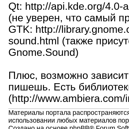
Qt:
http://api.kde.org/4.0-a
(не уверен, что самый п
GTK:
http://library.gnome.
sound.html
(также присут
Gnome.Sound)
Плюс, возможно зависит 
пишешь. Есть библиотеки
(
http://www.ambiera.com/i
Материалы портала распространяютс
использовании любых материалов порт
Создано на основе
phpBB
® Forum Soft