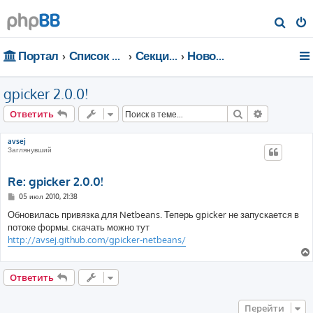
П
о
Портал
Список форумов
Секции портала
Новости
и
с
gpicker 2.0.0!
к
Поиск
Расширен
Ответить
avsej
Заглянувший
Re: gpicker 2.0.0!
С
05 июл 2010, 21:38
о
о
Обновилась привязка для Netbeans. Теперь gpicker не запускается в
б
потоке формы. скачать можно тут
щ
е
http://avsej.github.com/gpicker-netbeans/
н
и
е
Ответить
Перейти