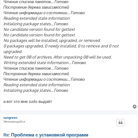
Чтение списков пакетов... Готово
щ
е
Построение дерева зависимостей
н
Чтение информации о состоянии... Готово
и
е
Reading extended state information
Initializing package states... Готово
No candidate version found for gettext
No candidate version found for gettext
No packages will be installed, upgraded, or removed.
0 packages upgraded, 0 newly installed, 0 to remove and 0 not
upgraded.
Need to get 0B of archives. After unpacking 0B will be used.
Writing extended state information... Готово
Чтение списков пакетов... Готово
Построение дерева зависимостей
Чтение информации о состоянии... Готово
Reading extended state information
Initializing package states... Готово
а вот это мне sudo выдаёт
sungreen
Увлекающийся
Re: Проблема с установкой программ