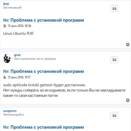
е
Anti
Заглянувший
Re: Проблема с установкой программ
С
13 фев 2010, 18:36
о
о
Linux Ubuntu 9,10
б
щ
е
н
и
е
grub
Неотъемлемая часть форума
Re: Проблема с установкой программ
С
13 фев 2010, 19:17
о
о
sudo aptitude install gettext будет достаточно.
б
Нет нужды собирать из исходников, если только Вы не накладываете
щ
е
какие-то свои кастомные патчи.
н
и
е
sungreen
Увлекающийся
Re: Проблема с установкой программ