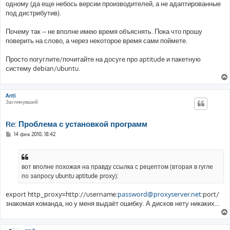
е
одному (да еще небось версии производителей, а не адаптированные
н
под дистрибутив).
и
е
Почему так -- не вполне имею время объяснять. Пока что прошу
поверить на слово, а через некоторое время сами поймете.
Просто погуглите/почитайте на досуге про aptitude и пакетную
систему debian/ubuntu.
Anti
Заглянувший
Re: Проблема с установкой программ
С
14 фев 2010, 18:42
о
о
б
щ
е
вот вполне похожая на правду ссылка с рецептом (вторая в гугле
н
по запросу ubuntu aptitude proxy):
и
е
export http_proxy=http://username:
password@proxyserver.net
:port/
знакомая команда, но у меня выдаёт ошибку. А дисков нету никаких...