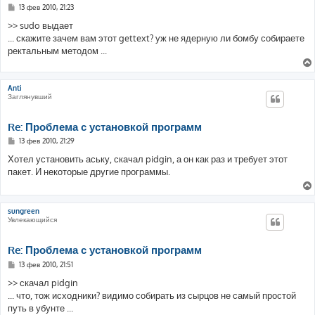
С
13 фев 2010, 21:23
о
о
>> sudo выдает
б
... скажите зачем вам этот gettext? уж не ядерную ли бомбу собираете
щ
е
ректальным методом ...
н
и
е
Anti
Заглянувший
Re: Проблема с установкой программ
С
13 фев 2010, 21:29
о
о
Хотел установить аську, скачал pidgin, а он как раз и требует этот
б
пакет. И некоторые другие программы.
щ
е
н
и
е
sungreen
Увлекающийся
Re: Проблема с установкой программ
С
13 фев 2010, 21:51
о
о
>> скачал pidgin
б
... что, тож исходники? видимо собирать из сырцов не самый простой
щ
е
путь в убунте ...
н