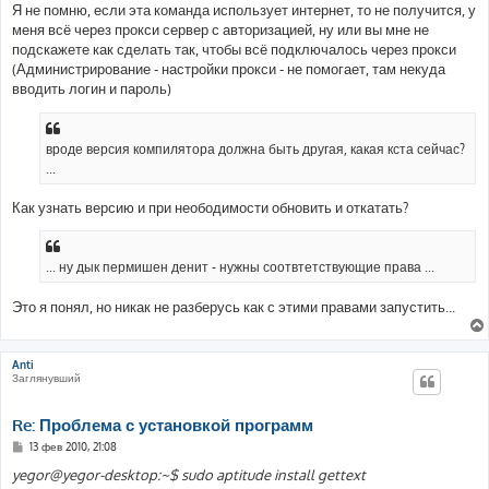
е
Я не помню, если эта команда использует интернет, то не получится, у
меня всё через прокси сервер с авторизацией, ну или вы мне не
подскажете как сделать так, чтобы всё подключалось через прокси
(Администрирование - настройки прокси - не помогает, там некуда
вводить логин и пароль)
вроде версия компилятора должна быть другая, какая кста сейчас?
...
Как узнать версию и при неободимости обновить и откатать?
... ну дык пермишен денит - нужны соотвтетствующие права ...
Это я понял, но никак не разберусь как с этими правами запустить...
Anti
Заглянувший
Re: Проблема с установкой программ
С
13 фев 2010, 21:08
о
о
yegor@yegor-desktop:~$ sudo aptitude install gettext
б