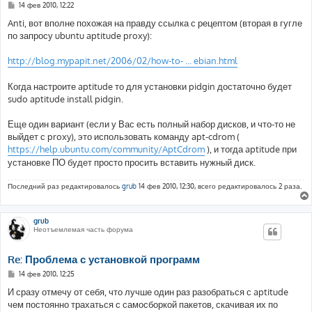
С
14 фев 2010, 12:22
о
о
Anti, вот вполне похожая на правду ссылка с рецептом (вторая в гугле
б
по запросу ubuntu aptitude proxy):
щ
е
н
http://blog.mypapit.net/2006/02/how-to- ... ebian.html
и
е
Когда настроите aptitude то для установки pidgin достаточно будет
sudo aptitude install pidgin.
Еще один вариант (если у Вас есть полный набор дисков, и что-то не
выйдет с proxy), это использовать команду apt-cdrom (
https://help.ubuntu.com/community/AptCdrom
), и тогда aptitude при
установке ПО будет просто просить вставить нужный диск.
Последний раз редактировалось
grub
14 фев 2010, 12:30, всего редактировалось 2 раза.
grub
Неотъемлемая часть форума
Re: Проблема с установкой программ
С
14 фев 2010, 12:25
о
о
И сразу отмечу от себя, что лучше один раз разобраться с aptitude
б
чем постоянно трахаться с самосборкой пакетов, скачивая их по
щ