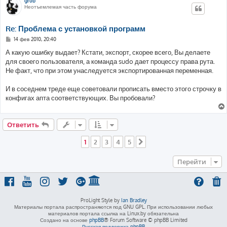
grub
Неотъемлемая часть форума
Re: Проблема с установкой программ
С
14 фев 2010, 20:40
о
о
А какую ошибку выдает? Кстати, экспорт, скорее всего, Вы делаете
б
для своего пользователя, а команда sudo дает процессу права рута.
щ
е
Не факт, что при этом унаследуется экспортированная переменная.
н
и
е
И в соседнем треде еще советовали прописать вместо этого строчку в
конфигах апта соответствующих. Вы пробовали?
Ответить
1
2
3
4
5
След.
Перейти
ProLight Style by
Ian Bradley
Материалы портала распространяются под GNU GPL. При использовании любых
материалов портала ссылка на Linux.by обязательна
Создано на основе
phpBB
® Forum Software © phpBB Limited
Русская поддержка phpBB