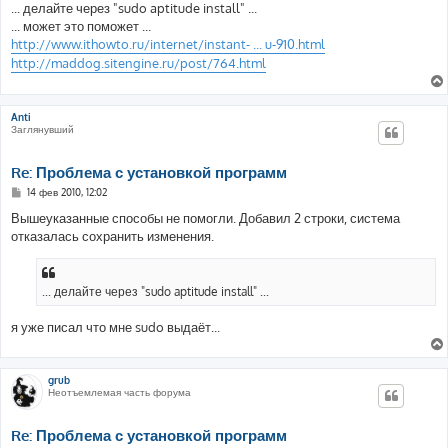
... делайте через "sudo aptitude install" ...
и
е
... может это поможет ...
http://www.ithowto.ru/internet/instant- ... u-910.html
http://maddog.sitengine.ru/post/764.html
Anti
Заглянувший
Re: Проблема с установкой программ
С
14 фев 2010, 12:02
о
о
Вышеуказанные способы не помогли. Добавил 2 строки, система
б
отказалась сохранить изменения.
щ
е
н
и
е
... делайте через "sudo aptitude install" ...
я уже писал что мне sudo выдаёт...
grub
Неотъемлемая часть форума
Re: Проблема с установкой программ