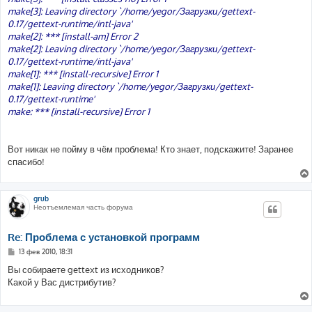
make[3]: Leaving directory `/home/yegor/Загрузки/gettext-
0.17/gettext-runtime/intl-java'
make[2]: *** [install-am] Error 2
make[2]: Leaving directory `/home/yegor/Загрузки/gettext-
0.17/gettext-runtime/intl-java'
make[1]: *** [install-recursive] Error 1
make[1]: Leaving directory `/home/yegor/Загрузки/gettext-
0.17/gettext-runtime'
make: *** [install-recursive] Error 1
Вот никак не пойму в чём проблема! Кто знает, подскажите! Заранее
спасибо!
grub
Неотъемлемая часть форума
Re: Проблема с установкой программ
С
13 фев 2010, 18:31
о
о
Вы собираете gettext из исходников?
б
Какой у Вас дистрибутив?
щ
е
н
и