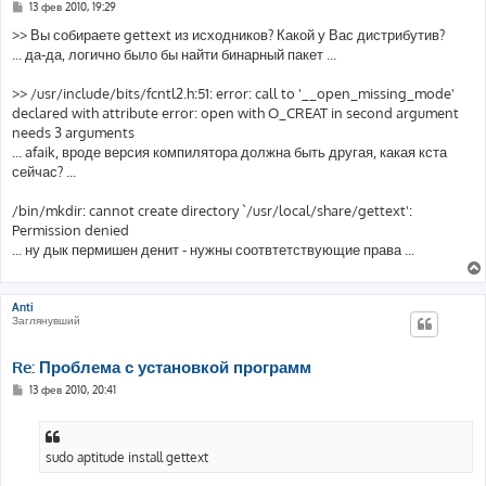
С
13 фев 2010, 19:29
о
о
>> Вы собираете gettext из исходников? Какой у Вас дистрибутив?
б
... да-да, логично было бы найти бинарный пакет ...
щ
е
н
>> /usr/include/bits/fcntl2.h:51: error: call to '__open_missing_mode'
и
е
declared with attribute error: open with O_CREAT in second argument
needs 3 arguments
... afaik, вроде версия компилятора должна быть другая, какая кста
сейчас? ...
/bin/mkdir: cannot create directory `/usr/local/share/gettext':
Permission denied
... ну дык пермишен денит - нужны соотвтетствующие права ...
Anti
Заглянувший
Re: Проблема с установкой программ
С
13 фев 2010, 20:41
о
о
б
щ
е
sudo aptitude install gettext
н
и