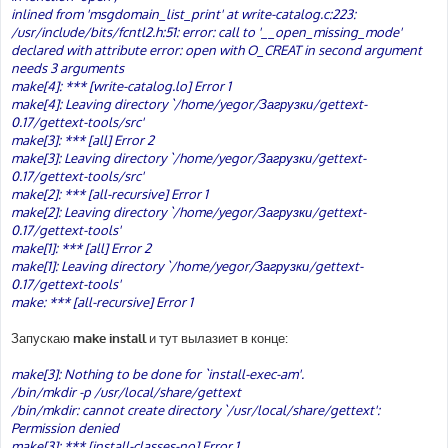
inlined from 'msgdomain_list_print' at write-catalog.c:223:
/usr/include/bits/fcntl2.h:51: error: call to '__open_missing_mode'
declared with attribute error: open with O_CREAT in second argument
needs 3 arguments
make[4]: *** [write-catalog.lo] Error 1
make[4]: Leaving directory `/home/yegor/Загрузки/gettext-
0.17/gettext-tools/src'
make[3]: *** [all] Error 2
make[3]: Leaving directory `/home/yegor/Загрузки/gettext-
0.17/gettext-tools/src'
make[2]: *** [all-recursive] Error 1
make[2]: Leaving directory `/home/yegor/Загрузки/gettext-
0.17/gettext-tools'
make[1]: *** [all] Error 2
make[1]: Leaving directory `/home/yegor/Загрузки/gettext-
0.17/gettext-tools'
make: *** [all-recursive] Error 1
Запускаю
make install
и тут вылазиет в конце:
make[3]: Nothing to be done for `install-exec-am'.
/bin/mkdir -p /usr/local/share/gettext
/bin/mkdir: cannot create directory `/usr/local/share/gettext':
Permission denied
make[3]: *** [install-classes-no] Error 1