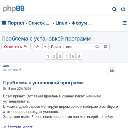
П
о
Портал
Список форумов
Linux
Форум для чайников
и
с
Проблема с установкой программ
к
Поиск
Расширен
Ответить
1
2
3
4
5
След.
Anti
Заглянувший
Проблема с установкой программ
С
13 фев 2010, 18:04
о
о
Всем привет. Вот такая проблема, скачал пакет, начинаю
б
устанавливать.
щ
е
В коммандной строке монтирую директорию и набираю
./configure
н
этот процесс проходит успешно.
и
е
Запускаю
make
. Через некоторое время она мне выдаёт ошибку:
In function 'open',