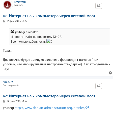
Nyshtyak
Маньяк
Re: Интернет на 2 компьютера через сетевой мост
С
17 фев 2010, 13:35
о
о
б
jmibegi писал(а):
щ
е
Интернет идёт по протоколу DHCP.
н
Все нужные кабели есть
и
е
Тааа...
Достаточно будет в линукс включить форвардинг пакетов (при
условии, что маршрутизация настроена стандартно). Как это сделать -
в гугл.
hired777
Заглянувший
Re: Интернет на 2 компьютера через сетевой мост
С
19 фев 2010, 10:57
о
о
jmibegi
http://www.debian-administration.org/articles/23
б
щ