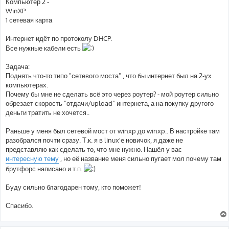
Компьютер 2 -
WinXP
1 сетевая карта
Интернет идёт по протоколу DHCP.
Все нужные кабели есть
Задача:
Поднять что-то типо "сетевого моста" , что бы интернет был на 2-ух
компьютерах.
Почему бы мне не сделать всё это через роутер? - мой роутер сильно
обрезает скорость "отдачи/upload" интернета, а на покупку другого
деньги тратить не хочется..
Раньше у меня был сетевой мост от winxp до winxp.. В настройке там
разобрался почти сразу. Т.к. я в linux'e новичок, я даже не
представляю как сделать то, что мне нужно. Нашёл у вас
интересную тему
, но её название меня сильно пугает мол почему там
брутфорс написано и т.п.
Буду сильно благодарен тому, кто поможет!
Спасибо.