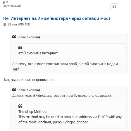
jelt
Заглянувший
Re: Интернет на 2 компьютера через сетевой мост
С
28 сен 2010, 13:12
о
о
б
leave писал(а):
щ
е
н
и
е
eth0 сморит в интернет
А я вижу, что в инет смотрит таки ppp0, а eth0 смотрит в модем.
Так?
Так, выразился неправильно.
leave писал(а):
Далее,
man 5 interfaces
говорит нам буквально следующее:
The dhcp Method
This method may be used to obtain an address via DHCP with any
of the tools: dhclient, pump, udhcpc, dhcpcd.