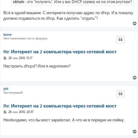
obtain
- это "получить". Или у вас DHCP сервер не на этом роутере?
Всё в одной машине. С интернета получаю адрес по dhcp. И в локалку
должно отдаваться по dhcp. Как сделать "отдать"?
leave
Неотъемлемая часть форума
Re: Интернет на 2 компьютера через сетевой мост
С
28 сен 2010, 15:17
о
о
Настроить dhcpd? Или я недопонял?
б
щ
е
н
и
е
jelt
Заглянувший
Re: Интернет на 2 компьютера через сетевой мост
С
28 сен 2010, 20:37
о
о
Необходимо, что бы мост заработал. А что не в порядке не пойму.
б
щ
е
н
и