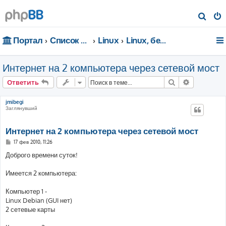
П
о
Портал
Список форумов
Linux
Linux, безопасность, сети
и
с
Интернет на 2 компьютера через сетевой мост
к
Поиск
Расширен
Ответить
jmibegi
Заглянувший
Интернет на 2 компьютера через сетевой мост
С
17 фев 2010, 11:26
о
о
Доброго времени суток!
б
щ
е
Имеется 2 компьютера:
н
и
е
Компьютер 1 -
Linux Debian (GUI нет)
2 сетевые карты