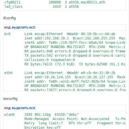
cfg80211              100808  3 ath5k,mac80211,ath

# Вафля

led_class               2433  1 ath5k
allow-hotplug wlan0

iface wlan0 inet dhcp

up ifconfig $IFACE 0.0.0.0 up

ifconfig
up ip link set $IFACE promisc on

down ip link set $IFACE promisc off

КОД:
ВЫДЕЛИТЬ ВСЁ
down ifconfig $IFACE down

br0       Link encap:Ethernet  HWaddr 00:19:5b:cc:b0:ab  

wireless-essid debi

          inet addr:192.168.10.1  Bcast:192.168.255.255  Mask:
auto wlan0

          inet6 addr: fe80::219:5bff:fecc:b0ab/64 Scope:Link

          UP BROADCAST RUNNING MULTICAST  MTU:1500  Metric:1

          RX packets:848 errors:0 dropped:0 overruns:0 frame:0
# Мост

          TX packets:592 errors:0 dropped:0 overruns:0 carrier
allow-hotplug br0

          collisions:0 txqueuelen:0 

auto br0

          RX bytes:74131 (72.3 KiB)  TX bytes:62588 (61.1 KiB)
iface br0 inet static

    address 192.168.10.1

eth0      Link encap:Ethernet  HWaddr e0:cb:4e:32:30:2b  

    network 192.168.10.0

          inet addr:10.26.124.155  Bcast:10.26.127.255  Mask:2
    netmask 255.255.255.0

          inet6 addr: fe80::e2cb:4eff:fe32:302b/64 Scope:Link

    broadcast 192.168.0.255

          UP BROADCAST RUNNING MULTICAST  MTU:1500  Metric:1

          RX packets:13677 errors:0 dropped:0 overruns:0 frame
          TX packets:1255 errors:0 dropped:0 overruns:0 carrie
iwconfig
          collisions:0 txqueuelen:1000 

          RX bytes:1198171 (1.1 MiB)  TX bytes:129444 (126.4 K
          Interrupt:26 Base address:0x6000 

КОД:
ВЫДЕЛИТЬ ВСЁ
wlan0     IEEE 802.11bg  ESSID:"debi"  

eth1      Link encap:Ethernet  HWaddr 00:1e:58:39:e3:44  

          Mode:Managed  Access Point: Not-Associated   Tx-Powe
          inet6 addr: fe80::21e:58ff:fe39:e344/64 Scope:Link

          Retry  long limit:7   RTS thr:off   Fragment thr:off
          UP BROADCAST RUNNING MULTICAST  MTU:1500  Metric:1

          Encryption key:off
