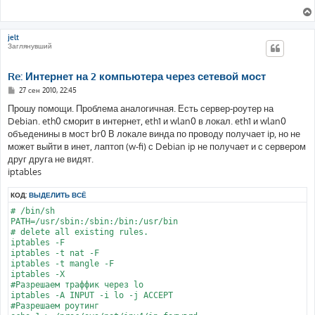
е
н
и
е
jelt
Заглянувший
Re: Интернет на 2 компьютера через сетевой мост
С
27 сен 2010, 22:45
о
о
Прошу помощи. Проблема аналогичная. Есть сервер-роутер на
б
Debian. eth0 сморит в интернет, eth1 и wlan0 в локал. eth1 и wlan0
щ
е
объеденины в мост br0 В локале винда по проводу получает ip, но не
н
может выйти в инет, лаптоп (w-fi) с Debian ip не получает и с сервером
и
е
друг друга не видят.
iptables
КОД:
ВЫДЕЛИТЬ ВСЁ
# /bin/sh

PATH=/usr/sbin:/sbin:/bin:/usr/bin

# delete all existing rules.

iptables -F

iptables -t nat -F

iptables -t mangle -F

iptables -X

#Разрешаем траффик через lo

iptables -A INPUT -i lo -j ACCEPT

#Разрешаем роутинг
