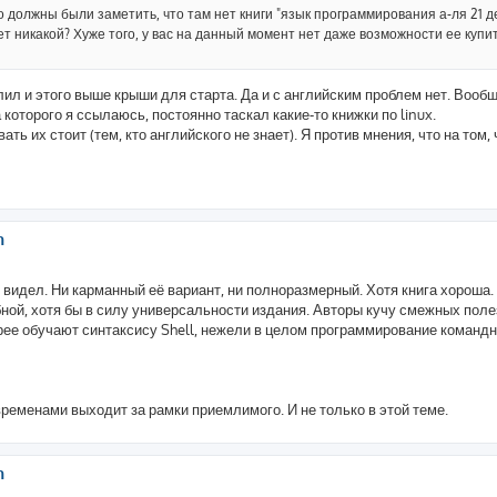
то должны были заметить, что там нет книги "язык программирования а-ля 21 д
нет никакой? Хуже того, у вас на данный момент нет даже возможности ее купит
илил и этого выше крыши для старта. Да и с английским проблем нет. Вообщ
 которого я ссылаюсь, постоянно таскал какие-то книжки по linux.
ать их стоит (тем, кто английского не знает). Я против мнения, что на том, 
h
е видел. Ни карманный её вариант, ни полноразмерный. Хотя книга хороша
ной, хотя бы в силу универсальности издания. Авторы кучу смежных пол
орее обучают синтаксису Shell, нежели в целом программирование командн
временами выходит за рамки приемлимого. И не только в этой теме.
h