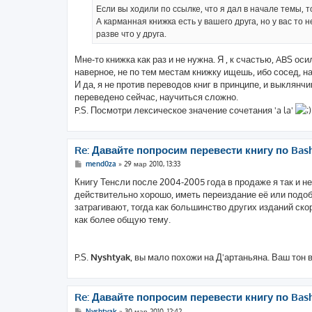
е
Если вы ходили по ссылке, что я дал в начале темы, 
н
А карманная книжка есть у вашего друга, но у вас то 
и
е
разве что у друга.
Мне-то книжка как раз и не нужна. Я , к счастью, ABS ос
наверное, не по тем местам книжку ищешь, ибо сосед, на
И да, я не против переводов книг в принципе, и выклянчив
переведено сейчас, научиться сложно.
P.S. Посмотри лексическое значение сочетания 'a la'
Re: Давайте попросим перевести книгу по Bas
С
mend0za
»
29 мар 2010, 13:33
о
о
Книгу Тенсли после 2004-2005 года в продаже я так и н
б
действительно хорошо, иметь переиздание её или подоб
щ
е
затрагивают, тогда как большинство других изданий ск
н
как более общую тему.
и
е
P.S.
Nyshtyak
, вы мало похожи на Д'артаньяна. Ваш тон 
Re: Давайте попросим перевести книгу по Bas
С
Nyshtyak
»
30 мар 2010, 12:42