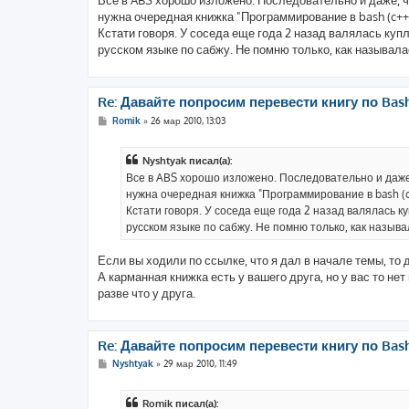
Все в ABS хорошо изложено. Последовательно и даже, ч
нужна очередная книжка "Программирование в bash (c++, p
Кстати говоря. У соседа еще года 2 назад валялась куп
русском языке по сабжу. Не помню только, как называла
Re: Давайте попросим перевести книгу по Bas
С
Romik
»
26 мар 2010, 13:03
о
о
б
Nyshtyak писал(а):
щ
е
Все в ABS хорошо изложено. Последовательно и даже,
н
нужна очередная книжка "Программирование в bash (c++
и
е
Кстати говоря. У соседа еще года 2 назад валялась 
русском языке по сабжу. Не помню только, как называ
Если вы ходили по ссылке, что я дал в начале темы, то 
А карманная книжка есть у вашего друга, но у вас то нет
разве что у друга.
Re: Давайте попросим перевести книгу по Bas
С
Nyshtyak
»
29 мар 2010, 11:49
о
о
б
Romik писал(а):
щ