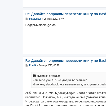
Re: Давайте попросим перевести книгу по Bas
С
pikuluskus
»
25 мар 2010, 18:49
о
о
Падтрымліваю
grub
а.
б
щ
е
н
и
е
Re: Давайте попросим перевести книгу по Bas
С
Romik
»
26 мар 2010, 00:28
о
о
б
Nyshtyak писал(а):
щ
е
Чем тебе уже ABS не угодил, болезный?
н
И почему slackbook уже невменяем для изучения bash
и
е
ABS, лично мне, очень даже угодил, часто листаю его ка
бесплатно. Но книгой, ABS, никогда не был (бумага), кон
Что касается самого руководства, то считаю, информация
ли. По ABS трудновато начать читать, и полностью вник