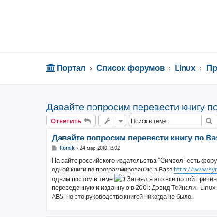
Портал
Список форумов
Linux
Пр
Давайте попросим перевести книгу п
П
Ответить
Давайте попросим перевести книгу по Ba
С
Romik
»
24 мар 2010, 13:02
о
о
На сайте российского издательства "Символ" есть форум
б
одной книги по программированию в Bash
http://www.sy
щ
е
одним постом в теме
Затеял я это все по той причин
н
переведенную и изданную в 2001: Дэвид Тейнсли - Linux 
и
е
ABS, но это руководство книгой никогда не было.