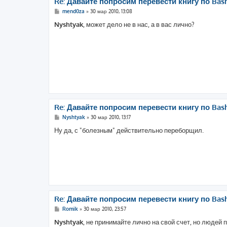
Re: Давайте попросим перевести книгу по Bas
С
mend0za
»
30 мар 2010, 13:08
о
о
Nyshtyak
, может дело не в нас, а в вас лично?
б
щ
е
н
и
е
Re: Давайте попросим перевести книгу по Bas
С
Nyshtyak
»
30 мар 2010, 13:17
о
о
Ну да, с "болезным" действительно переборщил.
б
щ
е
н
и
е
Re: Давайте попросим перевести книгу по Bas
С
Romik
»
30 мар 2010, 23:57
о
о
Nyshtyak
, не принимайте лично на свой счет, но людей
б