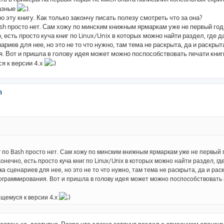
разные
.
ро эту книгу. Как только закончу писать полезу смотреть что за она?
ash просто нет. Сам хожу по минским книжным ярмаркам уже не первый год
, есть просто куча книг по Linux/Unix в которых можно найти раздел, где д
иев для нее, но это не то что нужно, там тема не раскрыта, да и раскрыт
ия. Вот и пришла в голову идея может можно поспособствовать печати книг
я к версии 4.x
h
г по Bash просто нет. Сам хожу по минским книжным ярмаркам уже не первый г
онечно, есть просто куча книг по Linux/Unix в которых можно найти раздел, гд
 сценариев для нее, но это не то что нужно, там тема не раскрыта, да и рас
 программирования. Вот и пришла в голову идея может можно поспособствовать
ящемуся к версии 4.x