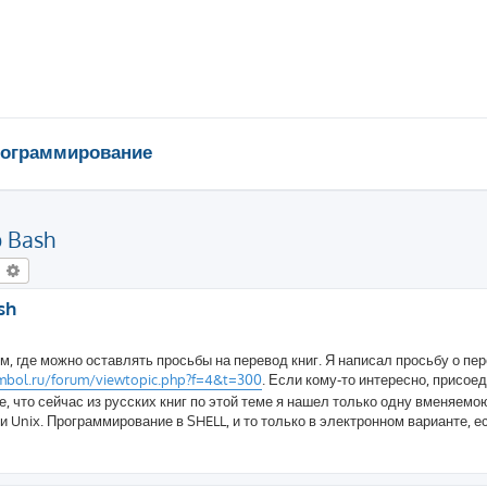
ограммирование
о Bash
оиск
Расширенный поиск
sh
, где можно оставлять просьбы на перевод книг. Я написал просьбу о пе
mbol.ru/forum/viewtopic.php?f=4&t=300
. Если кому-то интересно, присое
е, что сейчас из русских книг по этой теме я нашел только одну вменяемо
и Unix. Программирование в SHELL, и то только в электронном варианте, е