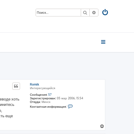
Поиск
Расширенный пои
Romik
Интересующийся
Сообщения:
57
Зарегистрирован:
05 мар 2006, 15:54
реводе хоть
Откуда:
Минск
динитесь
К
Контактная информация:
о
ю,
н
сть еще
т
а
к
В
т
н
е
а