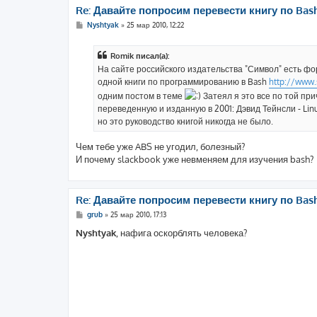
Re: Давайте попросим перевести книгу по Bas
С
Nyshtyak
»
25 мар 2010, 12:22
о
о
б
Romik писал(а):
щ
е
На сайте российского издательства "Символ" есть фо
н
одной книги по программированию в Bash
http://www.
и
е
одним постом в теме
Затеял я это все по той при
переведенную и изданную в 2001: Дэвид Тейнсли - Lin
но это руководство книгой никогда не было.
Чем тебе уже ABS не угодил, болезный?
И почему slackbook уже невменяем для изучения bash?
Re: Давайте попросим перевести книгу по Bas
С
grub
»
25 мар 2010, 17:13
о
о
Nyshtyak
, нафига оскорблять человека?
б
щ
е
н
и
е