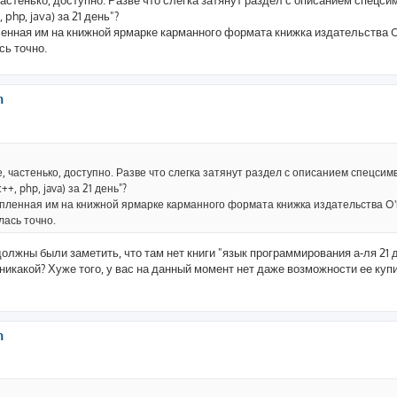
астенько, доступно. Разве что слегка затянут раздел с описанием спецси
hp, java) за 21 день"?
ленная им на книжной ярмарке карманного формата книжка издательства O
сь точно.
h
 частенько, доступно. Разве что слегка затянут раздел с описанием спецсим
, php, java) за 21 день"?
купленная им на книжной ярмарке карманного формата книжка издательства O'
лась точно.
должны были заметить, что там нет книги "язык программирования а-ля 21 д
 никакой? Хуже того, у вас на данный момент нет даже возможности ее купи
h