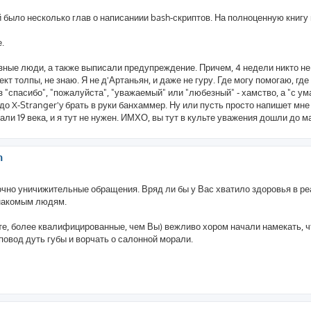
й было несколько глав о написаниии bash-скриптов. На полноценную книгу 
.
разные люди, а также выписали предупреждение. Причем, 4 недели никто н
 толпы, не знаю. Я не д'Артаньян, и даже не гуру. Где могу помогаю, где 
 "спасибо", "пожалуйста", "уважаемый" или "любезный" - хамство, а "с ум
адо X-Stranger'y брать в руки банхаммер. Ну или пусть просто напишет мне 
и 19 века, и я тут не нужен. ИМХО, вы тут в культе уважения дошли до м
h
таточно уничижительные обращения. Вряд ли бы у Вас хватило здоровья в р
знакомым людям.
ите, более квалифицированные, чем Вы) вежливо хором начали намекать, 
 повод дуть губы и ворчать о салонной морали.