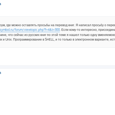
h
рум, где можно оставлять просьбы на перевод книг. Я написал просьбу о пере
symbol.ru/forum/viewtopic.php?f=4&t=300
. Если кому-то интересно, присоедин
чине, что сейчас из русских книг по этой теме я нашел только одну вменяемою
ux и Unix. Программирование в SHELL, и то только в электронном варианте, ес
h