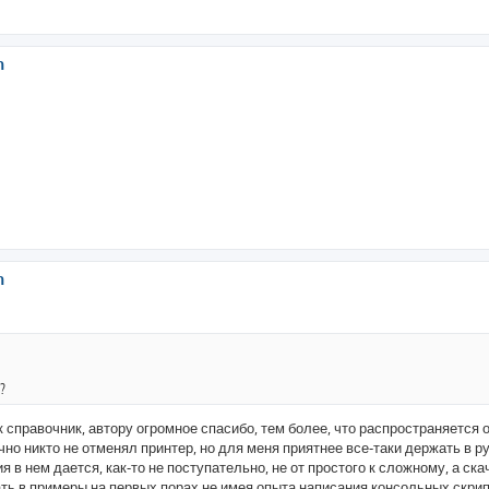
h
h
?
к справочник, автору огромное спасибо, тем более, что распространяется 
ечно никто не отменял принтер, но для меня приятнее все-таки держать в ру
 в нем дается, как-то не поступательно, не от простого к сложному, а ска
ать в примеры на первых порах не имея опыта написания консольных скрип