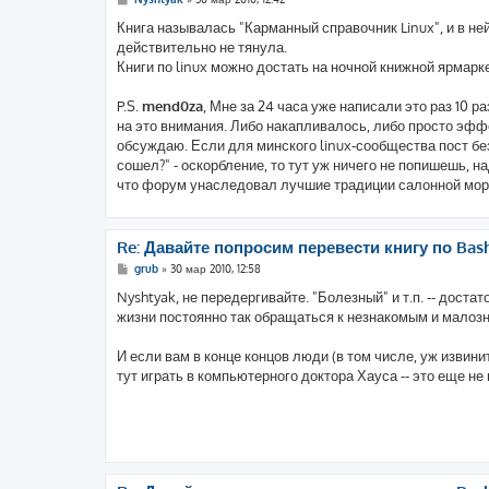
о
о
Книга называлась "Карманный справочник Linux", и в не
б
действительно не тянула.
щ
е
Книги по linux можно достать на ночной книжной ярмарке
н
и
е
P.S.
mend0za
, Мне за 24 часа уже написали это раз 10 
на это внимания. Либо накапливалось, либо просто эффект
обсуждаю. Если для минского linux-сообщества пост без
сошел?" - оскорбление, то тут уж ничего не попишешь, н
что форум унаследовал лучшие традиции салонной морал
Re: Давайте попросим перевести книгу по Bas
С
grub
»
30 мар 2010, 12:58
о
о
Nyshtyak, не передергивайте. "Болезный" и т.п. -- дос
б
жизни постоянно так обращаться к незнакомым и мало
щ
е
н
И если вам в конце концов люди (в том числе, уж извин
и
е
тут играть в компьютерного доктора Хауса -- это еще не