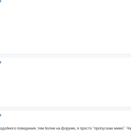
h
h
h
 подобного поведения, тем более на форуме, я просто "пропускаю мимо". Ч