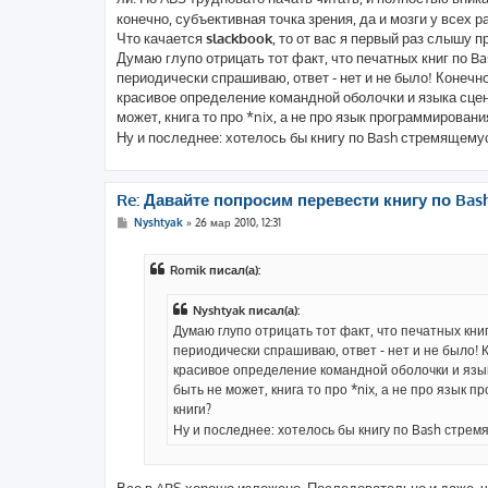
конечно, субъективная точка зрения, да и мозги у всех 
Что качается
slackbook
, то от вас я первый раз слышу п
Думаю глупо отрицать тот факт, что печатных книг по B
периодически спрашиваю, ответ - нет и не было! Конечно
красивое определение командной оболочки и языка сценар
может, книга то про *nix, а не про язык программирован
Ну и последнее: хотелось бы книгу по Bash стремящемус
Re: Давайте попросим перевести книгу по Bas
С
Nyshtyak
»
26 мар 2010, 12:31
о
о
б
Romik писал(а):
щ
е
н
Nyshtyak писал(а):
и
е
Думаю глупо отрицать тот факт, что печатных кни
периодически спрашиваю, ответ - нет и не было! К
красивое определение командной оболочки и языка
быть не может, книга то про *nix, а не про язык
книги?
Ну и последнее: хотелось бы книгу по Bash стрем