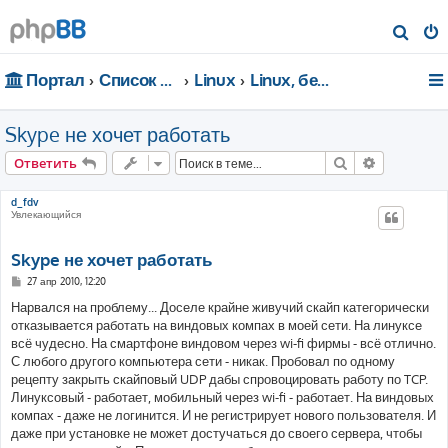
П
о
Портал
Список форумов
Linux
Linux, безопасность, сети
и
с
Skype не хочет работать
к
Поиск
Расширен
Ответить
d_fdv
Увлекающийся
Skype не хочет работать
С
27 апр 2010, 12:20
о
о
Нарвался на проблему... Доселе крайне живучий скайп категорически
б
отказывается работать на виндовых компах в моей сети. На линуксе
щ
е
всё чудесно. На смартфоне виндовом через wi-fi фирмы - всё отлично.
н
С любого другого компьютера сети - никак. Пробовал по одному
и
е
рецепту закрыть скайповый UDP дабы спровоцировать работу по TCP.
Линуксовый - работает, мобильный через wi-fi - работает. На виндовых
компах - даже не логинится. И не регистрирует нового пользователя. И
даже при установке не может достучаться до своего сервера, чтобы