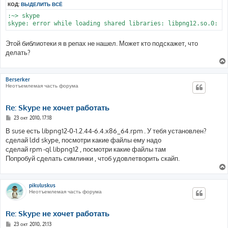
КОД:
ВЫДЕЛИТЬ ВСЁ
е
:~> skype

Этой библиотеки я в репах не нашел. Может кто подскажет, что
делать?
Berserker
Неотъемлемая часть форума
Re: Skype не хочет работать
С
23 окт 2010, 17:18
о
о
В suse есть libpng12-0-1.2.44-6.4.x86_64.rpm . У тебя установлен?
б
сделай ldd skype, посмотри какие файлы ему надо
щ
е
сделай rpm -ql libpng12 , посмотри какие файлы там
н
Попробуй сделать симлинки , чтоб удовлетворить скайп.
и
е
pikuluskus
Неотъемлемая часть форума
Re: Skype не хочет работать
С
23 окт 2010, 21:13