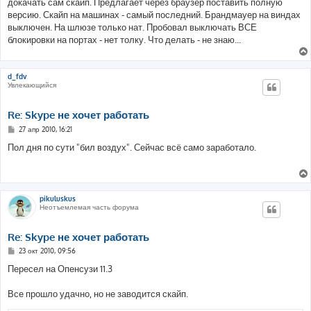
докачать сам скайп. Предлагает через браузер поставить полную
версию. Скайп на машинах - самый последний. Брандмауер на виндах
выключен. На шлюзе только нат. Пробовал выключать ВСЕ
блокировки на портах - нет толку. Что делать - не знаю...
d_fdv
Увлекающийся
Re: Skype не хочет работать
С
27 апр 2010, 16:21
о
о
Пол дня по сути "бил воздух". Сейчас всё само заработало.
б
щ
е
н
и
е
pikuluskus
Неотъемлемая часть форума
Re: Skype не хочет работать
С
23 окт 2010, 09:56
о
о
Пересел на Опенсузи 11.3
б
щ
е
Все прошло удачно, но не заводится скайп.
н
и