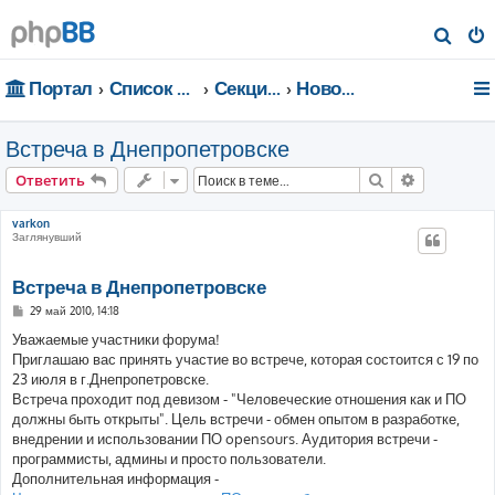
П
о
Портал
Список форумов
Секции портала
Новости
и
с
Встреча в Днепропетровске
к
Поиск
Расширен
Ответить
varkon
Заглянувший
Встреча в Днепропетровске
С
29 май 2010, 14:18
о
о
Уважаемые участники форума!
б
Приглашаю вас принять участие во встрече, которая состоится с 19 по
щ
е
23 июля в г.Днепропетровске.
н
Встреча проходит под девизом - "Человеческие отношения как и ПО
и
е
должны быть открыты". Цель встречи - обмен опытом в разработке,
внедрении и использовании ПО opensours. Аудитория встречи -
программисты, админы и просто пользователи.
Дополнительная информация -