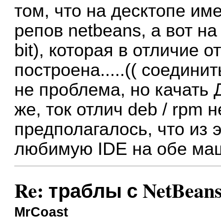
том, что на десктопе име
репов netbeans, а вот н
bit), которая в отличие 
построена.....(( соедини
не проблема, но качать 
же, ток отлич deb / rpm н
предполагалось, что из 
любимую IDE на обе ма
Re: траблы с NetBean
MrCoast