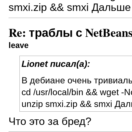
smxi.zip && smxi Дальше
Re: траблы с NetBean
leave
Lionet писал(а):
В дебиане очень тривиал
cd /usr/local/bin && wget -
unzip smxi.zip && smxi Да
Что это за бред?