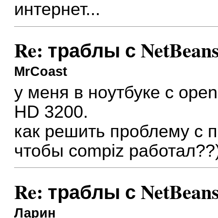
интернет...
Re: траблы с NetBean
MrCoast
у меня в ноутбуке с op
HD 3200.
как решить проблему с 
чтобы compiz работал??
Re: траблы с NetBean
Ларин