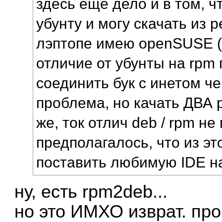
здесь ещё дело и в том, ч
убунту и могу скачать из р
лэптопе имею openSUSE (64
отличие от убунты на rpm п
соединить бук с инетом че
проблема, но качать ДВА р
же, ток отлич deb / rpm не
предполагалось, что из эт
поставить любимую IDE н
ну, есть rpm2deb...
но это ИМХО изврат. пр