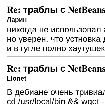
Re: траблы с NetBean
Ларин
никогда не использовал 
но уверен, что устновка
и в гугле полно хаутушек
Re: траблы с NetBean
Lionet
В дебиане очень тривиа
cd /usr/local/bin && wget 