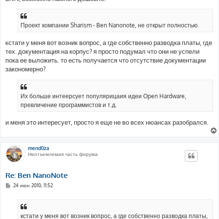
Проект компании Sharism - Ben Nanonote, не открыт полностью.
кстати у меня вот возник вопрос, а где собственно разводка платы, где
тех. документация на корпус? я просто подумал что они не успели
пока ее выложить. то есть получается что отсутствие документации
закономерно?
Их больше интеерсует популярицаия идеи Оpen Hardware,
превличение программистов и т.д.
и меня это интересует, просто я еще не во всех нюансах разобрался.
mend0za
Неотъемлемая часть форума
Re: Ben NanoNote
С
24 июн 2010, 11:52
о
о
б
щ
е
кстати у меня вот возник вопрос, а где собственно разводка платы,