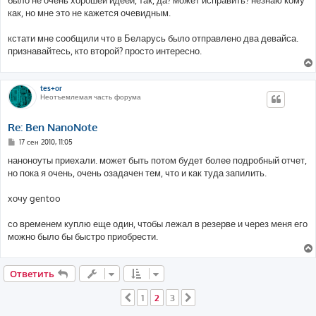
было не очень хорошей идеей, так, да? может исправить? незнаю кому
н
как, но мне это не кажется очевидным.
и
е
кстати мне сообщили что в Беларусь было отправлено два девайса.
признавайтесь, кто второй? просто интересно.
tes+or
Неотъемлемая часть форума
Re: Ben NanoNote
С
17 сен 2010, 11:05
о
о
наноноуты приехали. может быть потом будет более подробный отчет,
б
но пока я очень, очень озадачен тем, что и как туда запилить.
щ
е
н
хочу gentoo
и
е
со временем куплю еще один, чтобы лежал в резерве и через меня его
можно было бы быстро приобрести.
Ответить
1
2
3
Пред.
След.