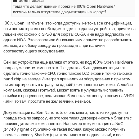
tes+or писал(а):
щ
е
тогда что делает данный проект не 100% Open Hardware?
н
исключительно отсутствие документации на корпус?
и
е
100% Open Hardware, это когда доступны не тока все спецификации,
но и все материалы необходимые для создания устройства, причём на
лицензиях схожих с GPL-3 для софта: CC-SA и не надо подписать ни
одного NDA. Это позволила бы компаниям совместно разрабатывать
железо, а любому заводу их производить при наличии
соотвествующего оборудования.
Сейчас устройства ещё далеки от этого, но под 100% Open Hardware
подразумевается именно это. Т.е. должна быть документация как
сделать точно такойже CPU, точно такоже LCD экран и точно такойже
nand chip на заводе Интеграл при наличии оборудования и при этом
ни импортировать в страну ни одной(!) компаненты системы. А любая
компания, скажем Promwad, может взять и улучшить/исправить
ошибки в процессоре, реализовав более качественную схему на VHDL
(или что там, простите не железячник, незнаю).
Документации на Ben Nanonote очень много, часть из их доступна
правда тока по запросу, но это уже такая договорённость у Sharism с
производителями компанентов. Например документация на SoC
jz4740 у Ignetic публично не такая полная, какую можно получить
после запроса у Sharism (при этом ничего не подписывая!, и все