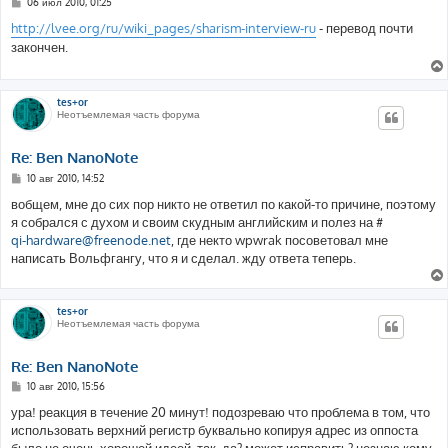
С
06 июл 2010, 01:25
о
о
http://lvee.org/ru/wiki_pages/sharism-interview-ru
- перевод почти
б
закончен.
щ
е
н
и
е
tes+or
Неотъемлемая часть форума
Re: Ben NanoNote
С
10 авг 2010, 14:52
о
о
вобщем, мне до сих пор никто не ответил по какой-то причине, поэтому
б
я собрался с духом и своим скудным английским и полез на #
щ
е
qi-hardware@freenode.net
, где некто wpwrak посоветовал мне
н
написать Вольфгангу, что я и сделал. жду ответа теперь.
и
е
tes+or
Неотъемлемая часть форума
Re: Ben NanoNote
С
10 авг 2010, 15:56
о
о
ура! реакция в течение 20 минут! подозреваю что проблема в том, что
б
использовать верхний регистр буквально копируя адрес из оппоста
щ
е