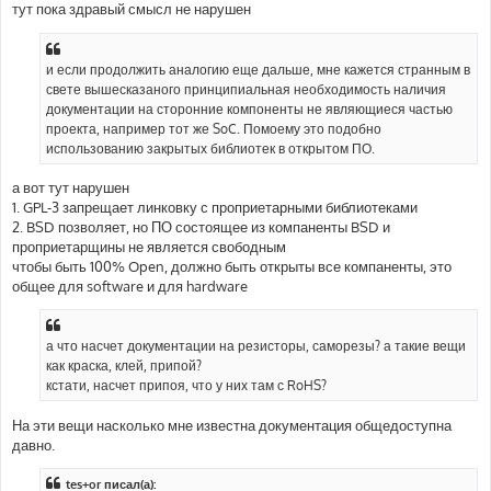
тут пока здравый смысл не нарушен
и если продолжить аналогию еще дальше, мне кажется странным в
свете вышесказаного принципиальная необходимость наличия
документации на сторонние компоненты не являющиеся частью
проекта, например тот же SoC. Помоему это подобно
использованию закрытых библиотек в открытом ПО.
а вот тут нарушен
1. GPL-3 запрещает линковку с проприетарными библиотеками
2. BSD позволяет, но ПО состоящее из компаненты BSD и
проприетарщины не является свободным
чтобы быть 100% Open, должно быть открыты все компаненты, это
общее для software и для hardware
а что насчет документации на резисторы, саморезы? а такие вещи
как краска, клей, припой?
кстати, насчет припоя, что у них там с RoHS?
На эти вещи насколько мне известна документация общедоступна
давно.
tes+or писал(а):