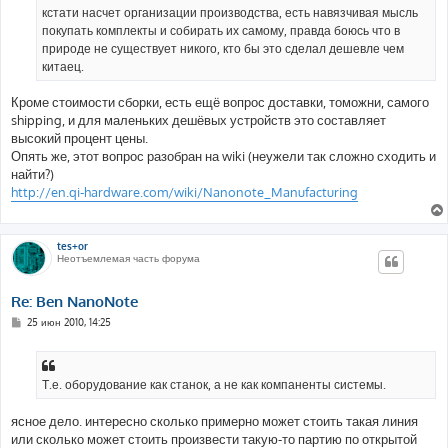
кстати насчет организации производства, есть навязчивая мысль
покупать комплекты и собирать их самому, правда боюсь что в
природе не существует никого, кто бы это сделал дешевле чем
китаец.
Кроме стоимости сборки, есть ещё вопрос доставки, томожни, самого
shipping, и для маленьких дешёвых устройств это составляет
высокий процент цены.
Опять же, этот вопрос разобран на wiki (неужели так сложно сходить и
найти?)
http://en.qi-hardware.com/wiki/Nanonote_Manufacturing
tes+or
Неотъемлемая часть форума
Re: Ben NanoNote
С
25 июн 2010, 14:25
о
о
б
щ
е
Т.е. оборудование как станок, а не как компаненты системы.
н
и
е
ясное дело. интересно сколько примерно может стоить такая линия
или сколько может стоить произвести такую-то партию по открытой