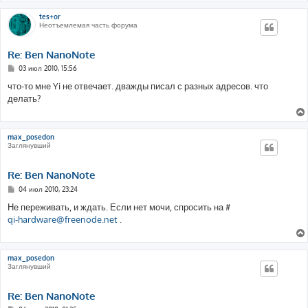
и
е
tes+or
Неотъемлемая часть форума
Re: Ben NanoNote
С
03 июл 2010, 15:56
о
о
что-то мне Yi не отвечает. дважды писал с разных адресов. что
б
делать?
щ
е
н
и
е
max_posedon
Заглянувший
Re: Ben NanoNote
С
04 июл 2010, 23:24
о
о
Не переживать, и ждать. Если нет мочи, спросить на #
б
qi-hardware@freenode.net
.
щ
е
н
и
е
max_posedon
Заглянувший
Re: Ben NanoNote