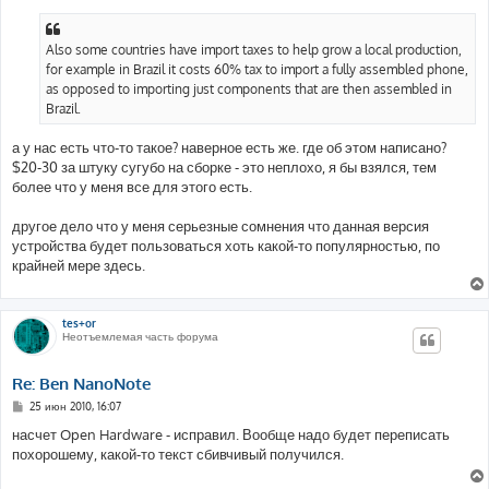
Also some countries have import taxes to help grow a local production,
for example in Brazil it costs 60% tax to import a fully assembled phone,
as opposed to importing just components that are then assembled in
Brazil.
а у нас есть что-то такое? наверное есть же. где об этом написано?
$20-30 за штуку сугубо на сборке - это неплохо, я бы взялся, тем
более что у меня все для этого есть.
другое дело что у меня серьезные сомнения что данная версия
устройства будет пользоваться хоть какой-то популярностью, по
крайней мере здесь.
tes+or
Неотъемлемая часть форума
Re: Ben NanoNote
С
25 июн 2010, 16:07
о
о
насчет Open Hardware - исправил. Вообще надо будет переписать
б
похорошему, какой-то текст сбивчивый получился.
щ
е
н