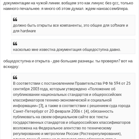
документации на чужой линии. вобщем это как линукс без gcc, только
намного печальнее. я много об этом думал. ждем наноассемблера.
должно быть открыты все компаненты, это общее для software и
для hardware
насколько мне известна документация общедоступна давно.
общедоступна и открыта - две большие разницы. ты проверял? вот на
вскидку:
В соответствии с постановлением Правительства РФ № 594 от 25
сентября 2003 года, которым утверждено «Положение об
опубликовании национальных стандартов и общероссийских
классификаторов технико-экономической и социальной
информации» [3], а также в соответствии с решением суда города
Санкт-Петербург от 20 февраля 2006 г. [4], обязанность
публиковать на своем официальном сайте все тексты
государственных стандартов и общероссийских классификаторов
возложена на Федеральное агентство по техническому
регулированию и метрологии России (Ростехрегулирования),
однако данный орган не выполняет свои обязательства и