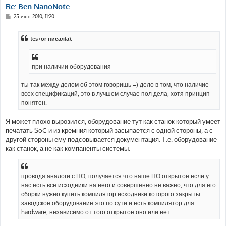
Re: Ben NanoNote
С
25 июн 2010, 11:20
о
о
б
tes+or писал(а):
щ
е
н
и
е
при наличии оборудования
ты так между делом об этом говоришь =) дело в том, что наличие
всех спецификаций, это в лучшем случае пол дела, хотя принцип
понятен.
Я может плохо вырозился, оборудование тут как станок который умеет
печатать SoC-и из кремния который засыпается с одной стороны, а с
другой стороны ему подсовывается документация. Т.е. оборудование
как станок, а не как компаненты системы.
проводя аналоги с ПО, получается что наше ПО открытое если у
нас есть все исходники на него и совершенно не важно, что для его
сборки нужно купить компилятор исходники которого закрыты.
заводское оборудование это по сути и есть компилятор для
hardware, независимо от того открытое оно или нет.