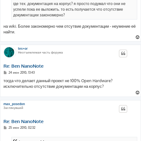
н
где тех. документация на корпус? я просто подумал что они не
и
е
успели пока ее выложить. то есть получается что отсутствие
документации закономерно?
на wiki. Более закономерно чем отсутвие документации - неумение её
найти.
tes+or
Неотъемлемая часть форума
Re: Ben NanoNote
С
24 июн 2010, 13:43
о
о
тогда что делает данный проект не 100% Open Hardware?
б
исключительно отсутствие документации на корпус?
щ
е
н
и
е
max_posedon
Заглянувший
Re: Ben NanoNote
С
25 июн 2010, 02:32
о
о
б