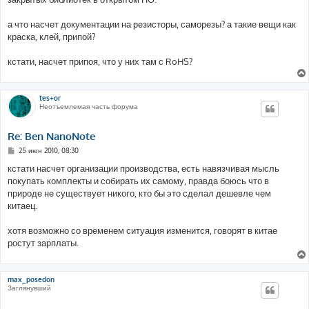
а что насчет документации на резисторы, саморезы? а такие вещи как
краска, клей, припой?
кстати, насчет припоя, что у них там с RoHS?
tes+or
Неотъемлемая часть форума
Re: Ben NanoNote
С
25 июн 2010, 08:30
о
о
кстати насчет организации производства, есть навязчивая мысль
б
покупать комплекты и собирать их самому, правда боюсь что в
щ
е
природе не существует никого, кто бы это сделал дешевле чем
н
китаец.
и
е
хотя возможно со временем ситуация изменится, говорят в китае
ростут зарплаты.
max_posedon
Заглянувший