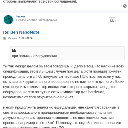
стороны выполняют все свои соглашения).
tes+or
Неотъемлемая часть форума
Re: Ben NanoNote
С
25 июн 2010, 08:24
о
о
б
щ
е
при наличии оборудования
н
и
е
ты так между делом об этом говоришь =) дело в том, что наличие всех
спецификаций, это в лучшем случае пол дела, хотя принцип понятен.
проводя аналоги с ПО, получается что наше ПО открытое если у нас
есть все исходники на него и совершенно не важно, что для его сборки
нужно купить компилятор исходники которого закрыты. заводское
оборудование это по сути и есть компилятор для hardware,
независимо от того открытое оно или нет.
и если продолжить аналогию еще дальше, мне кажется странным в
свете вышесказаного принципиальная необходимость наличия
документации на сторонние компоненты не являющиеся частью
проекта, например тот же SoC. Помоему это подобно использованию
закрытых библиотек в открытом ПО.