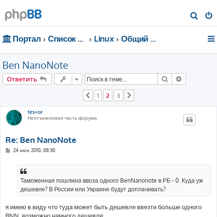
П
о
Портал
Список форумов
Linux
Общий форум
и
с
Ben NanoNote
к
Поиск
Расширен
Ответить
1
2
3
Пред.
След.
tes+or
Неотъемлемая часть форума
Re: Ben NanoNote
С
24 июн 2010, 08:30
о
о
б
щ
е
Таможенная пошлина ввоза одного BenNanonote в РБ - 0. Куда уж
н
дешевле? В России или Украине будут доплачивать?
и
е
я имею в виду что туда может быть дешевле ввезти больше одного
BNN, возможно намного дешевле.