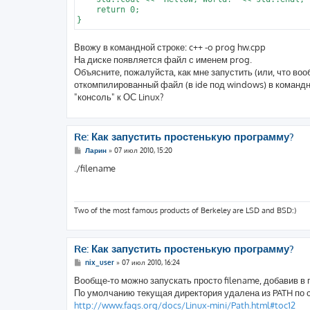
    return 0;

Ввожу в командной строке: c++ -o prog hw.cpp
На диске появляется файл с именем prog.
Объясните, пожалуйста, как мне запустить (или, что в
откомпилированный файл (в ide под windows) в командно
"консоль" к ОС Linux?
Re: Как запустить простенькую программу?
С
Ларин
»
07 июл 2010, 15:20
о
о
./filename
б
щ
е
н
и
Two of the most famous products of Berkeley are LSD and BSD:)
е
Re: Как запустить простенькую программу?
С
nix_user
»
07 июл 2010, 16:24
о
о
Вообще-то можно запускать просто filename, добавив в
б
По умолчанию текущая директория удалена из PATH по 
щ
е
http://www.faqs.org/docs/Linux-mini/Path.html#toc12