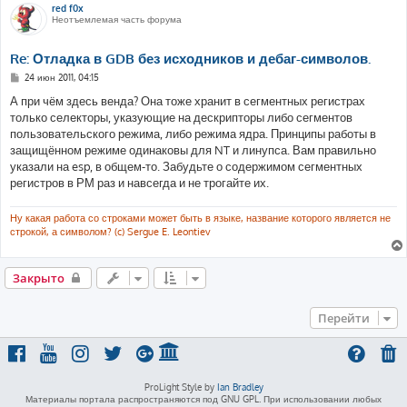
red f0x
Неотъемлемая часть форума
Re: Отладка в GDB без исходников и дебаг-символов.
С
24 июн 2011, 04:15
о
о
А при чём здесь венда? Она тоже хранит в сегментных регистрах
б
только селекторы, указующие на дескрипторы либо сегментов
щ
е
пользовательского режима, либо режима ядра. Принципы работы в
н
защищённом режиме одинаковы для NT и линупса. Вам правильно
и
е
указали на esp, в общем-то. Забудьте о содержимом сегментных
регистров в РМ раз и навсегда и не трогайте их.
Ну какая работа со строками может быть в языке, название которого является не
строкой, а символом? (c) Sergue E. Leontiev
Закрыто
Перейти
ProLight Style by
Ian Bradley
Материалы портала распространяются под GNU GPL. При использовании любых