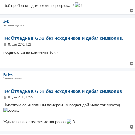
Всё пробовал - даже комп перегружал!
ZvK
Увлекающийся
Re: Отладка в GDB без исходников и дебаг-символов.
С
07 дек 2010, 11:23
о
о
подписался на комменты (с) :)
б
щ
е
н
и
е
Fynivx
Заглянувший
Re: Отладка в GDB без исходников и дебаг-символов.
С
07 дек 2010, 16:56
о
о
Чувствую себя полным ламером.. А подвендой было так просто(
б
щ
е
н
Ждите новых ламерских вопросов
и
е