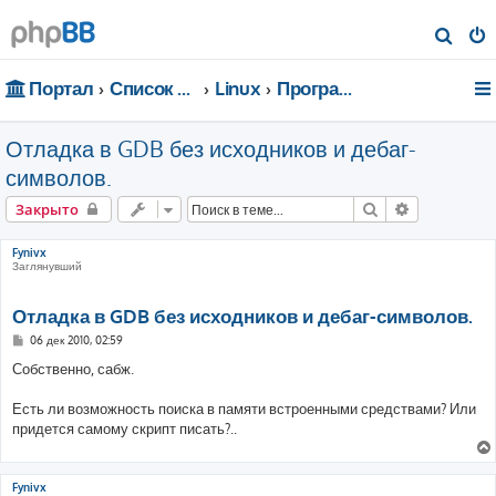
П
о
Портал
Список форумов
Linux
Программирование
и
с
Отладка в GDB без исходников и дебаг-
к
символов.
Поиск
Расширенн
Закрыто
Fynivx
Заглянувший
Отладка в GDB без исходников и дебаг-символов.
С
06 дек 2010, 02:59
о
о
Собственно, сабж.
б
щ
е
Есть ли возможность поиска в памяти встроенными средствами? Или
н
придется самому скрипт писать?..
и
е
Fynivx