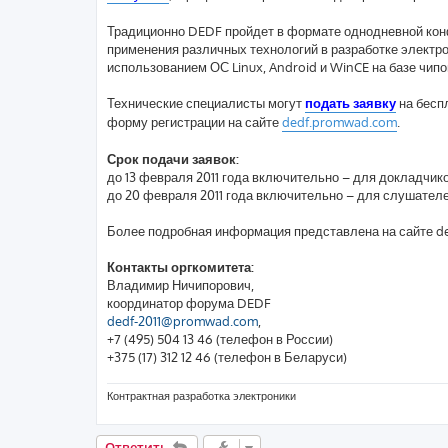
Традиционно DEDF пройдет в формате однодневной конф
применения различных технологий в разработке электро
использованием ОС Linux, Android и WinCE на базе чипо
Технические специалисты могут
подать заявку
на бесп
форму регистрации на сайте
dedf.promwad.com
.
Срок подачи заявок:
до 13 февраля 2011 года включительно – для докладчико
до 20 февраля 2011 года включительно – для слушателе
Более подробная информация представлена на сайте d
Контакты оргкомитета:
Владимир Ничипорович,
координатор форума DEDF
dedf-2011@promwad.com
,
+7 (495) 504 13 46 (телефон в России)
+375 (17) 312 12 46 (телефон в Беларуси)
Контрактная разработка электроники
Ответить