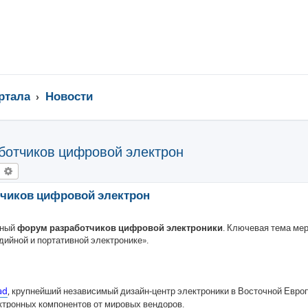
ртала
Новости
ботчиков цифровой электрон
оиск
Расширенный поиск
тчиков цифровой электрон
дный
форум разработчиков цифровой электроники
. Ключевая тема ме
ийной и портативной электронике».
ad
, крупнейший независимый дизайн-центр электроники в Восточной Европ
ктронных компонентов от мировых вендоров.