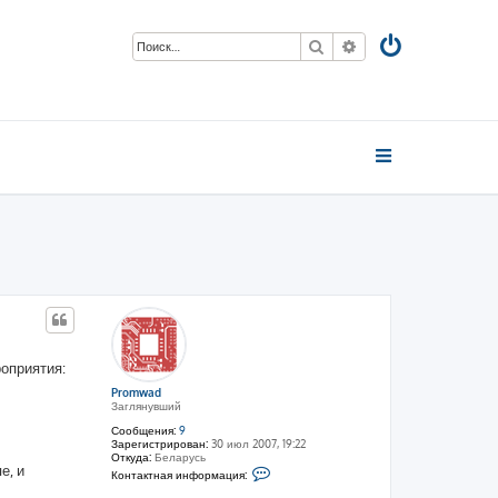
Поиск
Расширенный пои
роприятия:
Promwad
Заглянувший
Сообщения:
9
Зарегистрирован:
30 июл 2007, 19:22
Откуда:
Беларусь
е, и
К
Контактная информация:
о
н