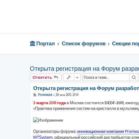
Портал
Список форумов
Секции по
Открыта регистрация на Форум разра
П
Ответить
Открыта регистрация на Форум разрабо
С
Promwad
»
20 янв 2011, 21:14
о
о
3 марта 2011 года
в Москве состоится
DEDF-2011
, ежего
б
«Практика применения систем-на-кристалле в мультимед
щ
е
н
и
е
Организаторы форума:
инновационная компания Promw
MTSystem
, официальный российский дистрибьютор эле