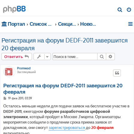
П
о
Портал
Список форумов
Секции портала
Новости
и
с
Регистрация на форум DEDF-2011 завершится
к
20 февраля
Поиск
Расширен
Ответить
Promwad
Заглянувший
Регистрация на форум DEDF-2011 завершится 20
февраля
С
19 фев 2011, 03:39
о
о
Осталось меньше недели для подачи заявок на бесплатное участие в
б
DEDF-2011
, ежегодном
форуме разработчиков цифровой
щ
е
электроники
, который пройдет в Москве
3 марта
. Организаторы
н
мероприятия сообщили о продлении срока приема заявок от
и
е
докладчиков, они смогут
зарегистрироваться
до
20 февраля
включительно.