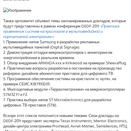
Также оргкомитет объявил темы запланированных докладов, которые
будут представлены в рамках конференции DEDF-2011
«Практика
применения систем-на-кристалле в мультимедийной и
портативной электронике»
:
1. Применение чипов Samsung в разработке рекламных
мультимедийных панелей (Digital Signage).
2. Демонстрация отладки микроконтроллеров с мониторингом
энергопотребления в реальном времени.
3. Обзор внедрения ARMADA-xxx и Kirkwood на примерах SheevaPlug.
4. Практические вопросы разработки и постановки на производство
референс-дизайнов абонентских приставок для цифрового ТВ.
5. Программное обеспечение системы на кристалле «с нуля», на
примере СБИС К1879ХБ1Я.
6. Многоцелевые модули «Терраэлектроники» на микроконтроллерах
STM32 F1 и F2.
7. Практика выбора чипов ST Microelectronics для разработки
цифровых ТВ-приставок (STB).
Вскоре этот список пополнится новыми темами. Свои доклады на
DEDF-2011 представят эксперты Texas Instruments, Mentor Electronics,
дизайн-центра электроники Promwad, Avnet-Memec, Semidevices, НТЦ