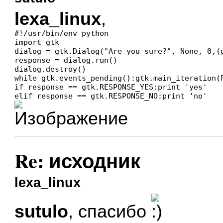
lexa_linux
,
#!/usr/bin/env python

import gtk

dialog = gtk.Dialog("Are you sure?", None, 0,(
response = dialog.run()

dialog.destroy()

while gtk.events_pending():gtk.main_iteration(F
if response == gtk.RESPONSE_YES:print 'yes'

Re: исходник
lexa_linux
sutulo
, спасибо