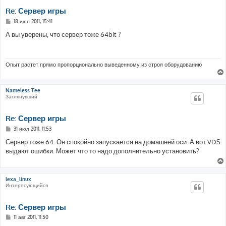
Re: Сервер игры
С
18 июл 2011, 15:41
о
о
А вы уверены, что сервер тоже 64bit ?
б
щ
е
н
и
Опыт растет прямо пропорционально выведенному из строя оборудованию
е
Nameless Tee
Заглянувший
Re: Сервер игры
С
31 июл 2011, 11:53
о
о
Сервер тоже 64. Он спокойно запускается на домашней оси. А вот VDS
б
выдают ошибки. Может что то надо дополнительно установить?
щ
е
н
и
е
lexa_linux
Интересующийся
Re: Сервер игры
С
11 авг 2011, 11:50
о