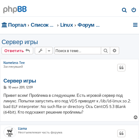
П
о
Портал
Список форумов
Linux
Форум для чайников
и
с
Сервер игры
к
Поиск
Расширен
Ответить
Nameless Tee
Заглянувший
Сервер игры
С
10 июл 2011, 12:09
о
о
Привет всем! Проблема в следующем. Есть игровой сервер под
б
линукс. Попытки запустить его под VDS приводят к /lib/ld-linux.so.2:
щ
е
bad ELF interpreter: No such file or directory. Ось CentOS 5.3 Blank
н
(64bit). Кто подскажет решение проблемы?
и
е
Llama
Неотъемлемая часть форума