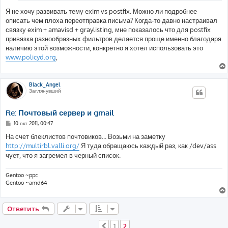
Я не хочу развивать тему exim vs postfix. Можно ли подробнее
описать чем плоха переотправка письма? Когда-то давно настраивал
связку exim + amavisd + graylisting, мне показалось что для postfix
привязка разнообразных фильтров делается проще именно благодаря
наличию этой возможности, конкретно я хотел использовать это
www.policyd.org
,
Black_Angel
Заглянувший
Re: Почтовый сервер и gmail
С
10 окт 2011, 00:47
о
о
На счет блеклистов почтовиков... Возьми на заметку
б
http://multirbl.valli.org/
Я туда обращаюсь каждый раз, как /dev/ass
щ
е
чует, что я загремел в черный список.
н
и
е
Gentoo ~ppc
Gentoo ~amd64
Ответить
1
2
Пред.