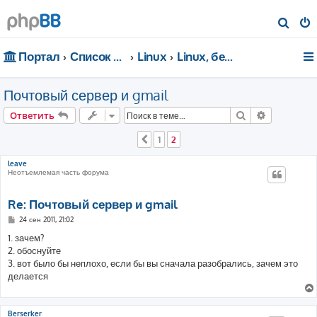
П
о
Портал
Список форумов
Linux
Linux, безопасность, сети
и
с
Почтовый сервер и gmail
к
Поиск
Расширен
Ответить
1
2
Пред.
leave
Неотъемлемая часть форума
Re: Почтовый сервер и gmail
С
24 сен 2011, 21:02
о
о
1. зачем?
б
2. обоснуйте
щ
е
3. вот было бы неплохо, если бы вы сначала разобрались, зачем это
н
делается
и
е
Berserker