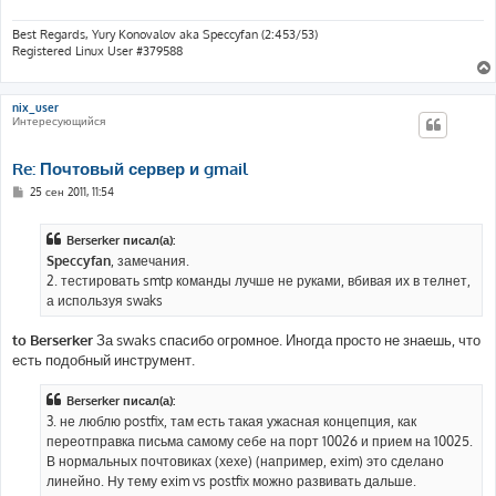
Best Regards, Yury Konovalov aka Speccyfan (2:453/53)
Registered Linux User #379588
nix_user
Интересующийся
Re: Почтовый сервер и gmail
С
25 сен 2011, 11:54
о
о
б
Berserker писал(а):
щ
е
Speccyfan
, замечания.
н
2. тестировать smtp команды лучше не руками, вбивая их в телнет,
и
е
а используя swaks
to Berserker
За swaks спасибо огромное. Иногда просто не знаешь, что
есть подобный инструмент.
Berserker писал(а):
3. не люблю postfix, там есть такая ужасная концепция, как
переотправка письма самому себе на порт 10026 и прием на 10025.
В нормальных почтовиках (хехе) (например, exim) это сделано
линейно. Ну тему exim vs postfix можно развивать дальше.