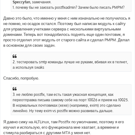
е
Speccyfan
, замечания.
н
1. почему бы не заюзать postfixadmin? Зачем было писать PMPM?
и
е
Давно это было, что именно у меня с ним изначально не получилось я
не помню, но осадок остался. Поэтому был написан модуль к сайту
для управления учетками сервера с несколькими виртуальными
доменами. Теперь вот понадобилось поднять еще один почтовик, я
просто отделил этот модуль от старого сайта и сделал PMPM. Делал
в основном для своих задач.
2. тестировать smtp команды лучше не руками, вбивая их в телнет,
а используя swaks
Спасибо, попробую.
3. не люблю postfix, там есть такая ужасная концепция, как
переотправка письма самому себе на порт 10026 и прием на 10025.
В нормальных почтовиках (хехе) (например, exim) это сделано
линейно. Ну тему exim vs postfix можно развивать дальше.
Я давно сижу на ALTLinux, там Postfix по умолчанию, поэтому я его
изучил и использую, его функционала мне хватает, а времени и
стимула разбираться с другими MTA у меня нет.