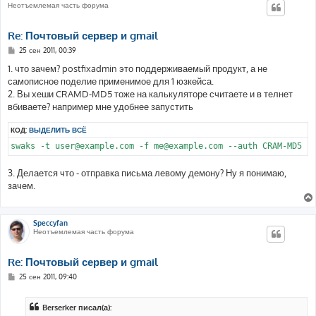
Неотъемлемая часть форума
Re: Почтовый сервер и gmail
С
25 сен 2011, 00:39
о
о
1. что зачем? postfixadmin это поддерживаемый продукт, а не
б
самописное поделие применимое для 1 юзкейса.
щ
е
2. Вы хеши CRAMD-MD5 тоже на калькуляторе считаете и в телнет
н
вбиваете? например мне удобнее запустить
и
е
КОД:
ВЫДЕЛИТЬ ВСЁ
swaks -t user@example.com -f me@example.com --auth CRAM-MD5 -
3. Делается что - отправка письма левому демону? Ну я понимаю,
зачем.
Speccyfan
Неотъемлемая часть форума
Re: Почтовый сервер и gmail
С
25 сен 2011, 09:40
о
о
б
Berserker писал(а):
щ