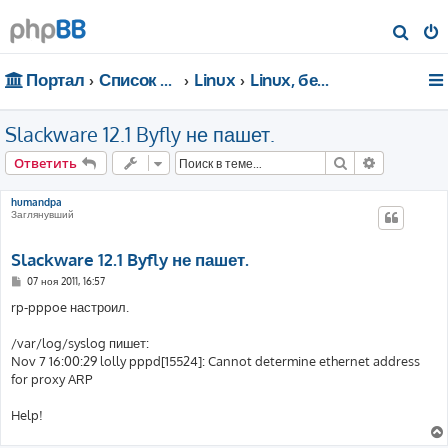
П
о
Портал
Список форумов
Linux
Linux, безопасность, сети
и
с
Slackware 12.1 Byfly не пашет.
к
Поиск
Расширен
Ответить
humandpa
Заглянувший
Slackware 12.1 Byfly не пашет.
С
07 ноя 2011, 16:57
о
о
rp-pppoe настроил.
б
щ
е
/var/log/syslog пишет:
н
Nov 7 16:00:29 lolly pppd[15524]: Cannot determine ethernet address
и
е
for proxy ARP
Help!