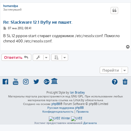
humandpa
Заглянувший
Re: Slackware 12.1 Byfly не пашет.
С
07 янв 2012, 08:41
о
о
В SL 12 pppoe-start стирает содержимое /etc/resolv.conf. Помогло
б
chmod 400 /etc/resolv.conf.
щ
е
н
и
е
Ответить
Перейти
ProLight Style by
Ian Bradley
Материалы портала распространяются под GNU GPL. При использовании любых
материалов портала ссылка на Linux.by обязательна
Создано на основе
phpBB
® Forum Software © phpBB Limited
Русская поддержка phpBB
Конфиденциальность
|
Правила
Хостинг предоставлен компанией
Датахата