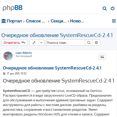
П
о
Портал
Список форумов
Секции портала
Новости
и
с
Очередное обновление SystemRescueCd-2.4.1
к
Поиск
Расширен
Ответить
Lupo Alberto
Заглянувший
Очередное обновление SystemRescueCd-2.4.1
С
17 дек 2011, 15:52
о
Очередное обновление SystemRescueCd-2.4.1
о
б
щ
е
SystemRescueCD
— дистрибутив Linux, основанный на Gentoo.
н
Распространяется в виде загрузочного LiveCD-образа. Предназначен
и
е
для обслуживания и выполнения административных задач. Содержит
инструменты для работы с жестким диском: разбивка на разделы,
диагностика, сохранение и восстановление разделов. Умеет
монтировать разделы Windows Ntfs для чтения и записи. Содержит