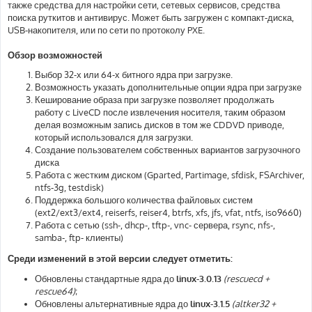
также средства для настройки сети, сетевых сервисов, средства
поиска руткитов и антивирус. Может быть загружен с компакт-диска,
USB-накопителя, или по сети по протоколу PXE.
Обзор возможностей
Выбор 32-х или 64-х битного ядра при загрузке.
Возможность указать дополнительные опции ядра при загрузке
Кеширование образа при загрузке позволяет продолжать
работу с LiveCD после извлечения носителя, таким образом
делая возможным запись дисков в том же CDDVD приводе,
который использовался для загрузки.
Создание пользователем собственных вариантов загрузочного
диска
Работа с жестким диском (Gparted, Partimage, sfdisk, FSArchiver,
ntfs-3g, testdisk)
Поддержка большого количества файловых систем
(ext2/ext3/ext4, reiserfs, reiser4, btrfs, xfs, jfs, vfat, ntfs, iso9660)
Работа с сетью (ssh-, dhcp-, tftp-, vnc- сервера, rsync, nfs-,
samba-, ftp- клиенты)
Среди изменений в этой версии следует отметить:
Обновлены стандартные ядра до
linux-3.0.13
(rescuecd +
rescue64)
;
Обновлены альтернативные ядра до
linux-3.1.5
(altker32 +