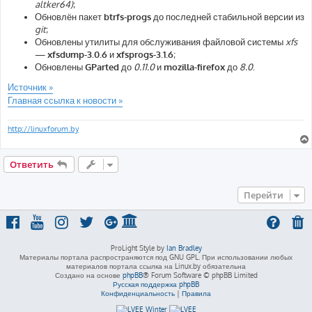
altker64)
;
Обновлён пакет
btrfs-progs
до последней стабильной версии из
git
;
Обновлены утилиты для обслуживания файловой системы
xfs
—
xfsdump-3.0.6
и
xfsprogs-3.1.6
;
Обновлены
GParted
до
0.11.0
и
mozilla-firefox
до
8.0
.
Источник »
Главная ссылка к новости »
http://linuxforum.by
Ответить
Перейти
ProLight Style by
Ian Bradley
Материалы портала распространяются под GNU GPL. При использовании любых
материалов портала ссылка на Linux.by обязательна
Создано на основе
phpBB
® Forum Software © phpBB Limited
Русская поддержка phpBB
Конфиденциальность
|
Правила