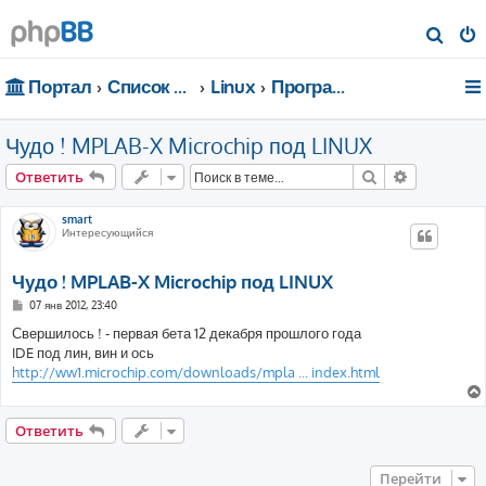
П
о
Портал
Список форумов
Linux
Программирование
и
с
Чудо ! MPLAB-X Microchip под LINUX
к
Поиск
Расширен
Ответить
smart
Интересующийся
Чудо ! MPLAB-X Microchip под LINUX
С
07 янв 2012, 23:40
о
о
Свершилось ! - первая бета 12 декабря прошлого года
б
IDE под лин, вин и ось
щ
е
http://ww1.microchip.com/downloads/mpla ... index.html
н
и
е
Ответить
Перейти