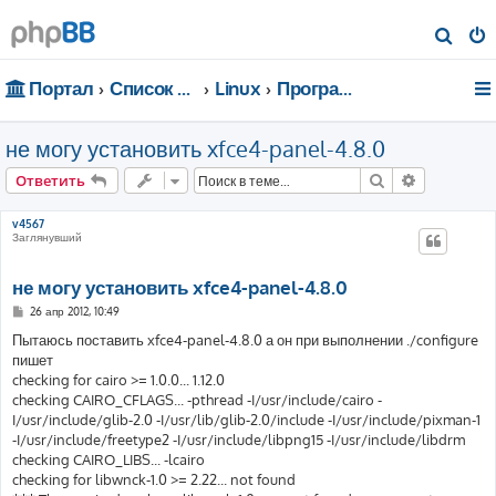
П
о
Портал
Список форумов
Linux
Программирование
и
с
не могу установить xfce4-panel-4.8.0
к
Поиск
Расширен
Ответить
v4567
Заглянувший
не могу установить xfce4-panel-4.8.0
С
26 апр 2012, 10:49
о
о
Пытаюсь поставить xfce4-panel-4.8.0 а он при выполнении ./configure
б
пишет
щ
е
checking for cairo >= 1.0.0... 1.12.0
н
checking CAIRO_CFLAGS... -pthread -I/usr/include/cairo -
и
е
I/usr/include/glib-2.0 -I/usr/lib/glib-2.0/include -I/usr/include/pixman-1
-I/usr/include/freetype2 -I/usr/include/libpng15 -I/usr/include/libdrm
checking CAIRO_LIBS... -lcairo
checking for libwnck-1.0 >= 2.22... not found