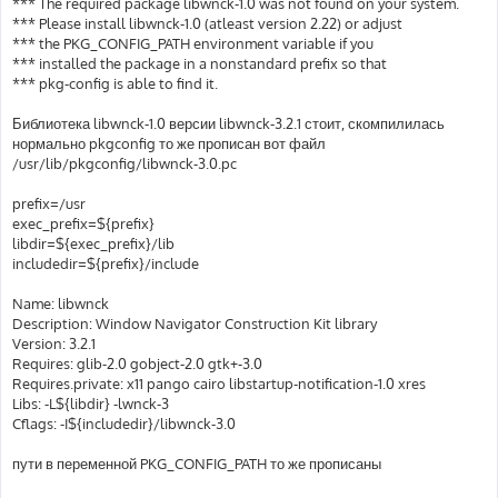
*** The required package libwnck-1.0 was not found on your system.
*** Please install libwnck-1.0 (atleast version 2.22) or adjust
*** the PKG_CONFIG_PATH environment variable if you
*** installed the package in a nonstandard prefix so that
*** pkg-config is able to find it.
Библиотека libwnck-1.0 версии libwnck-3.2.1 стоит, скомпилилась
нормально pkgconfig то же прописан вот файл
/usr/lib/pkgconfig/libwnck-3.0.pc
prefix=/usr
exec_prefix=${prefix}
libdir=${exec_prefix}/lib
includedir=${prefix}/include
Name: libwnck
Description: Window Navigator Construction Kit library
Version: 3.2.1
Requires: glib-2.0 gobject-2.0 gtk+-3.0
Requires.private: x11 pango cairo libstartup-notification-1.0 xres
Libs: -L${libdir} -lwnck-3
Cflags: -I${includedir}/libwnck-3.0
пути в переменной PKG_CONFIG_PATH то же прописаны