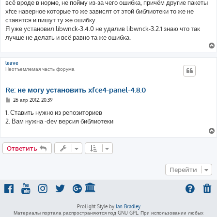
всё вроде в норме, не пойму из-за чего ошибка, причём другие пакеты
xfce наверное которые то же зависят от этой библиотеки то же не
ставятся и пишут ту же ошибку.
Я уже установил libwnck-3.4.0 не удалив libwnck-3.2.1 знаю что так
лучше не делать и всё равно та же ошибка.
leave
Неотъемлемая часть форума
Re: не могу установить xfce4-panel-4.8.0
С
26 апр 2012, 20:39
о
о
1. Ставить нужно из репозиториев
б
2. Вам нужна -dev версия библиотеки
щ
е
н
и
е
Ответить
Перейти
ProLight Style by
Ian Bradley
Материалы портала распространяются под GNU GPL. При использовании любых