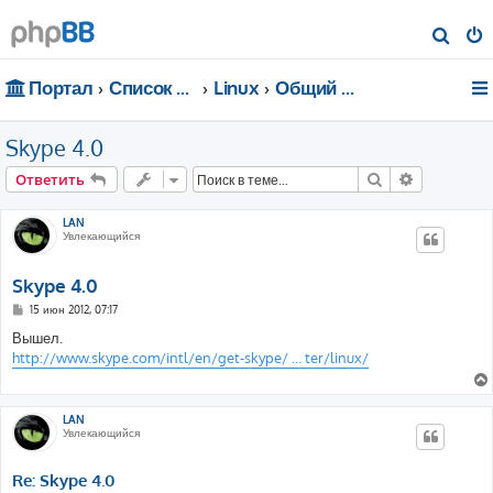
П
о
Портал
Список форумов
Linux
Общий форум
и
с
Skype 4.0
к
Поиск
Расширен
Ответить
LAN
Увлекающийся
Skype 4.0
С
15 июн 2012, 07:17
о
о
Вышел.
б
http://www.skype.com/intl/en/get-skype/ ... ter/linux/
щ
е
н
и
е
LAN
Увлекающийся
Re: Skype 4.0