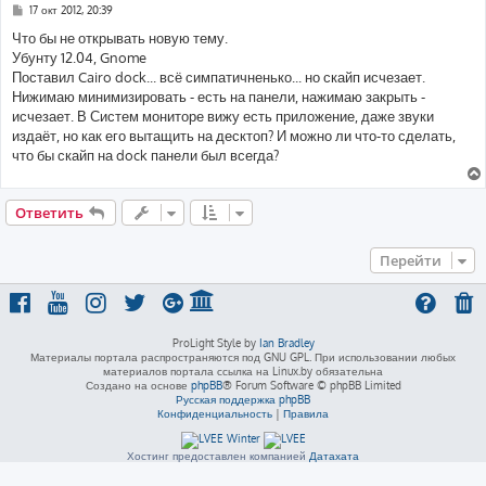
С
17 окт 2012, 20:39
о
о
Что бы не открывать новую тему.
б
Убунту 12.04, Gnome
щ
е
Поставил Cairo dock... всё симпатичненько... но скайп исчезает.
н
Нижимаю минимизировать - есть на панели, нажимаю закрыть -
и
е
исчезает. В Систем мониторе вижу есть приложение, даже звуки
издаёт, но как его вытащить на десктоп? И можно ли что-то сделать,
что бы скайп на dock панели был всегда?
Ответить
Перейти
ProLight Style by
Ian Bradley
Материалы портала распространяются под GNU GPL. При использовании любых
материалов портала ссылка на Linux.by обязательна
Создано на основе
phpBB
® Forum Software © phpBB Limited
Русская поддержка phpBB
Конфиденциальность
|
Правила
Хостинг предоставлен компанией
Датахата