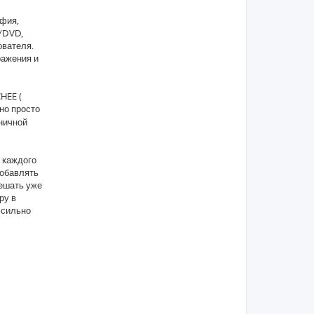
афия,
D/DVD,
ователя.
ражения и
HEE (
чно просто
ьничной
с каждого
добавлять
решать уже
ру в
 сильно