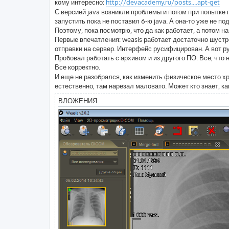
кому интересно:
http://devacademy.ru/posts....apt-get
С версией java возникли проблемы и потом при попытке 
запустить пока не поставил 6-ю java. А она-то уже не п
Поэтому, пока посмотрю, что да как работает, а потом н
Первые впечатления: weasis работает достаточно шустр
отправки на сервер. Интерфейс русифицирован. А вот ру
Пробовал работать с архивом и из другого ПО. Все, что ну
Все корректно.
И еще не разобрался, как изменить физическое место хр
естественно, там нарезал маловато. Может кто знает, ка
ВЛОЖЕНИЯ