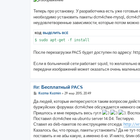
Теперь про установку. У разработчика есть уже готовые
необходимо установить пакеты dcm4chee-mysql, dcm4che
неудовлетворенные зависимости, которые потом можно
КОД:
ВЫДЕЛИТЬ ВСЁ
$ sudo apt-get -f install
После перезагрузки PACS будет доступен по адресу: ht
Если в больничной сети работает squid, то желательно 
передачи изображений может оказаться очень маленько
Re: Бесплатный PACS
С
Kuzma Kuzmin
»
29 мар 2015, 20:49
о
о
Да людей, которые интересуются таким вопросом действ
б
буржуйских форумах dcm4chee обсуждается немного ожи
щ
е
Пришлось и мне перерыть весь гугл
. Воспо
н
Поставил dcm4chee на ubuntu server 14.04. Тестирую.
и
е
Ставил из deb-пакетов по инструкциям отсюда:
http://xr
Казалось бы, что проще, пакеты установить? Да не тут-т
поставить и не абы какую, а именно 6-ю. И никто, блин о