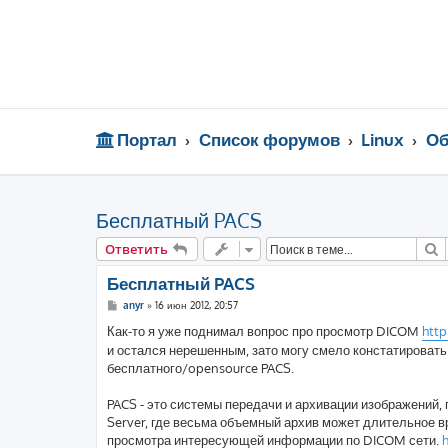
Портал
Список форумов
Linux
Об
Бесплатный PACS
П
Ответить
Бесплатный PACS
С
anyr
»
16 июн 2012, 20:57
о
о
Как-то я уже поднимал вопрос про просмотр DICOM
http
б
и остался нерешенным, зато могу смело констатировать 
щ
е
бесплатного/opensource PACS.
н
и
е
PACS - это системы передачи и архивации изображени
Server, где весьма объемный архив может длительное в
просмотра интересующей информации по DICOM сети.