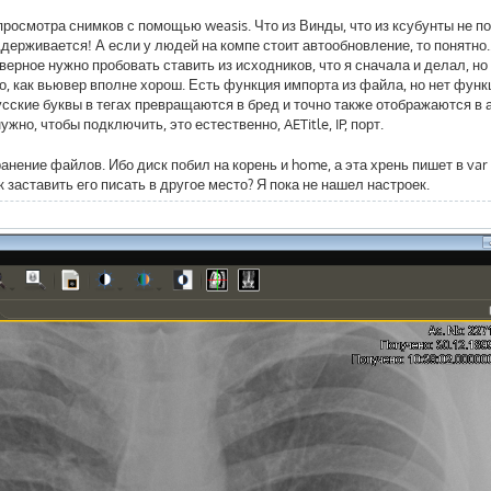
просмотра снимков с помощью weasis. Что из Винды, что из ксубунты не 
оддерживается! А если у людей на компе стоит автообновление, то понятно.
аверное нужно пробовать ставить из исходников, что я сначала и делал, но
о, как вьювер вполне хорош. Есть функция импорта из файла, но нет функ
сские буквы в тегах превращаются в бред и точно также отображаются в 
жно, чтобы подключить, это естественно, AETitle, IP, порт.
анение файлов. Ибо диск побил на корень и home, а эта хрень пишет в var
к заставить его писать в другое место? Я пока не нашел настроек.