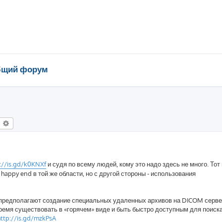
щий форум
оиск
Расширенный поиск
://is.gd/k0KNXf
и судя по всему людей, кому это надо здесь не много. Тот
happy end в той же области, но с другой стороны - использования
й, предполагают создание специальных удаленных архивов на DICOM сер
ремя существовать в «горячем» виде и быть быстро доступным для поиска
http://is.gd/mzkPsA