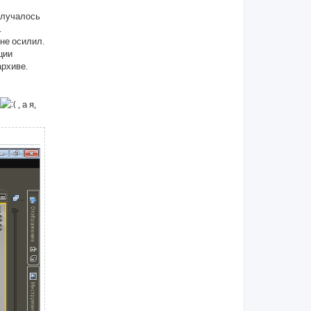
у
получалось
.
 не осилил.
ции
архиве.
, а я,