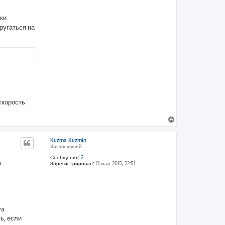
вки
ругаться на
скорость
В
е
р
Kuzma Kuzmin
н
Заглянувший
у
т
Сообщения:
2
а
Зарегистрирован:
13 мар 2015, 22:51
ь
с
я
к
н
а
va
ч
а
ь, если
л