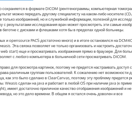
ого сохраняется в формате DICOM (рентгенограммы, компьютерная томогр
зультат можно передать другому специалисту на каком-либо носителе (C
 только изображений, но и служебной информации, полезной для исслед
у с результатами исследования врач может просмотреть эти самые изоб
в беготне с дисками и флешками хотя бы в пределах одной больницы.
ных и opensource PACS достаточно много) и в итоге остановился на DCM4C
 weasis. Эта связка позволяет не только организовать и настроить достато
a web start) еще и просматривать изображения прямо в браузере. Для бол
зволяет с любого компьютера в больничной сети просматривать DICOM.
право для просмотра картинок, поэтому не придется настраивать доступ 
права различным группам пользователей. К сожалению нет возможности 
, как это было сделано в ClearCanvas, поэтому эту проблему придется 
. Weasis сделан на java и работает в любой OS при наличии java (к приме
ght), имеет достаточно приличное качество отображения изображений и не
ревода, но это дело времени. В общем я остался очень доволен и все