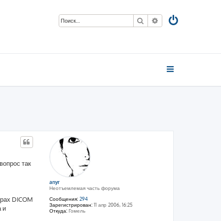
Поиск
Расширенный пои
 вопрос так
anyr
Неотъемлемая часть форума
верах DICOM
Сообщения:
294
Зарегистрирован:
11 апр 2006, 16:25
 и
Откуда:
Гомель