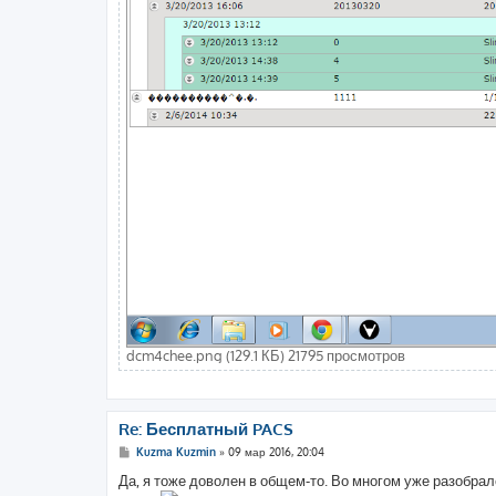
dcm4chee.png (129.1 КБ) 21795 просмотров
Re: Бесплатный PACS
С
Kuzma Kuzmin
»
09 мар 2016, 20:04
о
о
Да, я тоже доволен в общем-то. Во многом уже разобра
б