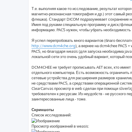
Т.е. выполняя какое-то исследование, результат котор
магнитно-резонансная томография и др.) этот самый ре
флешка). Стандарт DICOM подразумевает сохранение не
Имея под руками специальную программу и диск/флешк
информацию. PACS нужен, чтобы убрать необходимость 
Я успел перепробовать много вариантов (благо бесплат
http://www.dcm4che.org
), а вернее на dcm4chee PACS +
PACS, но благодаря weasis (для запуска необходима jav
локальной сети это очень удобный вариант, который по
DCM4CHEE не требует прописывать AET всех, кто имеет 
отдельного компьютера. Есть возможность ограничить 
сетевые устройства для расширения размеров хранилища
не средствами PACS, а средствами операционной системы
ClearCanvas просмотр в web сделан при помощи sliverli
требователен к ресурсам. Из неудобств - не русского пе
заинтересованные лица - тоже.
Скриншоты
Список исследований:
Просмотр изображений в weasis: