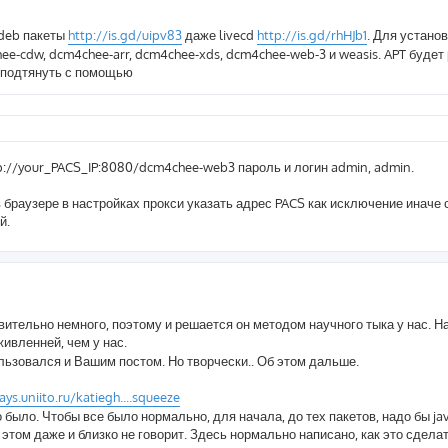
 deb пакеты
http://is.gd/uipv83
даже livecd
http://is.gd/rhHJb1
. Для устано
e-cdw, dcm4chee-arr, dcm4chee-xds, dcm4chee-web-3 и weasis. APT будет 
 подтянуть с помощью
tp://your_PACS_IP:8080/dcm4chee-web3 пароль и логин admin, admin.
в браузере в настройках прокси указать адрес PACS как исключение иначе 
й.
ительно немного, поэтому и решается он методом научного тыка у нас. Н
вленней, чем у нас.
льзовался и Вашим постом. Но творчески.. Об этом дальше.
ays.uniito.ru/katiegh....squeeze
о было. Чтобы все было нормально, для начала, до тех пакетов, надо бы ja
б этом даже и близко не говорит. Здесь нормально написано, как это сделат