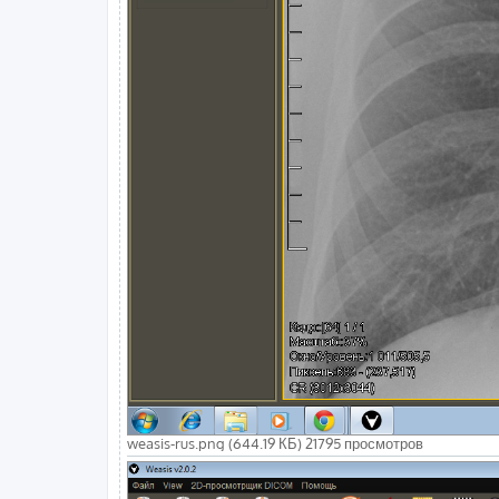
weasis-rus.png (644.19 КБ) 21795 просмотров