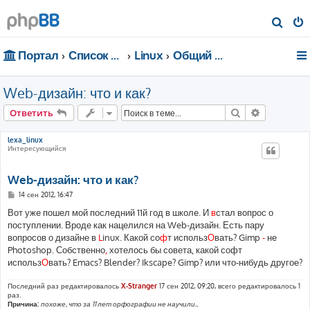
П
о
Портал
Список форумов
Linux
Общий форум
и
с
Web-дизайн: что и как?
к
Поиск
Расширен
Ответить
lexa_linux
Интересующийся
Web-дизайн: что и как?
С
14 сен 2012, 16:47
о
о
Вот уже пошел мой последний 11й год в школе. И
в
стал вопрос о
б
поступлении. Вроде как нацелился на Web-дизайн. Есть пару
щ
е
вопросов о дизайне в
L
inux. Какой со
ф
т использ
О
вать? Gimp
-
не
н
Photoshop. Собственно
,
хотелось бы совета, какой софт
и
е
использ
О
вать? Emacs? Blender? Ikscape? Gimp? или что-нибудь другое?
Последний раз редактировалось
X-Stranger
17 сен 2012, 09:20, всего редактировалось 1
раз.
Причина:
похоже, что за 11 лет орфографии не научили..