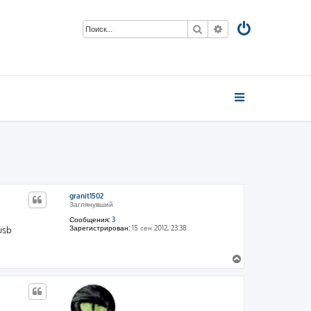
Поиск
Расширенный пои
granit1502
Заглянувший
Сообщения:
3
Зарегистрирован:
15 сен 2012, 23:38
usb
В
е
р
н
у
т