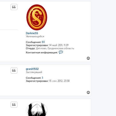
е
р
а
л
н
л
я
у
у
L
т
A
N
ь
с
я
к
DarkneSS
н
Увлекающийся
а
ч
Сообщения:
80
а
Зарегистрирован:
14 май 2011, 11:29
Откуда:
Дятлово, Гродненская область
л
К
Контактная информация:
у
о
н
В
т
е
а
р
к
granit1502
н
т
Заглянувший
н
у
а
т
Сообщения:
3
я
Зарегистрирован:
15 сен 2012, 23:38
ь
и
с
н
ф
я
о
В
к
р
е
н
м
р
а
а
н
ц
ч
и
у
а
я
т
л
п
ь