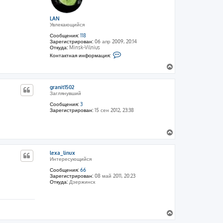
ь
с
LAN
я
Увлекающийся
к
Сообщения:
118
н
Зарегистрирован:
06 апр 2009, 20:14
а
Откуда:
Minsk-Vilnius
ч
К
Контактная информация:
о
а
н
В
л
т
е
у
а
р
к
granit1502
н
т
Заглянувший
н
у
а
т
Сообщения:
3
я
Зарегистрирован:
15 сен 2012, 23:38
ь
и
с
н
ф
я
о
В
к
р
е
н
м
р
а
а
lexa_linux
н
ц
ч
Интересующийся
и
у
а
я
т
Сообщения:
66
л
п
Зарегистрирован:
08 май 2011, 20:23
ь
у
о
Откуда:
Дзержинск
с
л
ь
я
з
к
о
н
в
В
а
а
е
т
ч