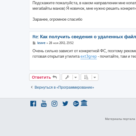
Подскажите пожалуйста, в каком направлении мне копать
мегабайты манов) Я новичок, мне нужно решить конкретну
Заранее, огромное спасибо
Re: Как получить сведения о удаленных фай
С
leave
»
28 ноя 2012, 23:52
о
о
Очень сильно зависит от конкретной ФС, поэтому реком
б
готовая открытая утилита
ext3grep
- почитайте, там и т
щ
е
н
и
е
Ответить
Вернуться в «Программирование»
Материалы портала 