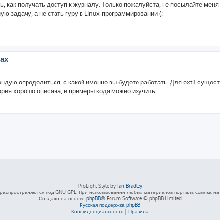
, как получать доступ к журналу. Только пожалуйста, не посылайте меня
ю задачу, а не стать гуру в Linux-программировании (:
лах
ендую определиться, с какой именно вы будете работать. Для ext3 сущес
еория хорошо описана, и примеры кода можно изучить.
ProLight Style by
Ian Bradley
распространяются под GNU GPL. При использовании любых материалов портала ссылка на L
Создано на основе
phpBB
® Forum Software © phpBB Limited
Русская поддержка phpBB
Конфиденциальность
|
Правила