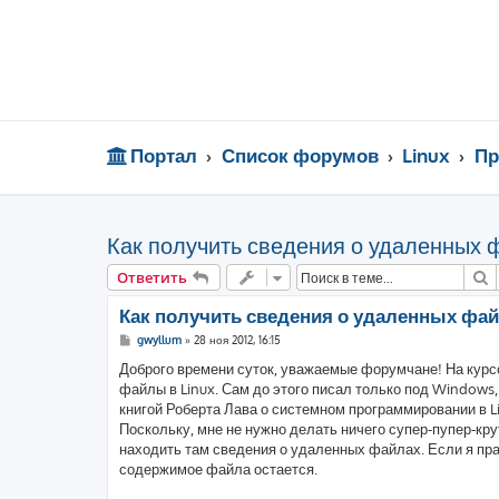
Портал
Список форумов
Linux
Пр
Как получить сведения о удаленных 
П
Ответить
Как получить сведения о удаленных фа
С
gwyllum
»
28 ноя 2012, 16:15
о
о
Доброго времени суток, уважаемые форумчане! На курс
б
файлы в Linux. Сам до этого писал только под Windows
щ
е
книгой Роберта Лава о системном программировании в Li
н
Поскольку, мне не нужно делать ничего супер-пупер-к
и
е
находить там сведения о удаленных файлах. Если я пра
содержимое файла остается.