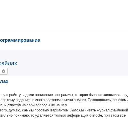
ограммирование
файлах
оиск
Расширенный поиск
йлах
овую работу задали написание программы, которая бы восстанавливала 
, поэтому задание немного поставило меня в тупик. Покопавшись, ознаком
nux ответов на свои вопросы не нашел.
рутого, думаю, самым простым вариантом было бы читать журнал файловой
вильно понимаю, то удаляется только информация о inode, при этом все