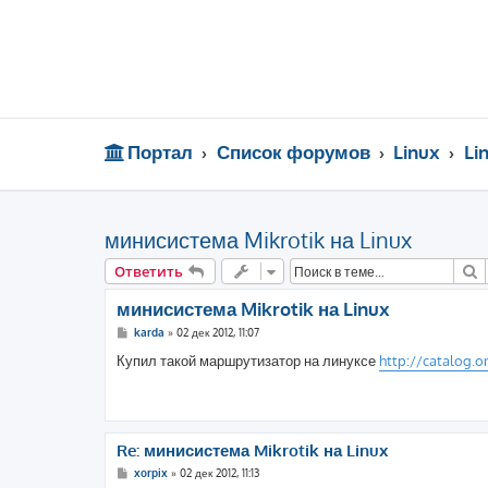
Портал
Список форумов
Linux
Li
минисистема Mikrotik на Linux
П
Ответить
минисистема Mikrotik на Linux
С
karda
»
02 дек 2012, 11:07
о
о
Купил такой маршрутизатор на линуксе
http://catalog.o
б
щ
е
н
и
е
Re: минисистема Mikrotik на Linux
С
xorpix
»
02 дек 2012, 11:13
о