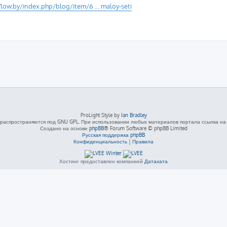
flow.by/index.php/blog/item/6 ... maloy-seti
ProLight Style by
Ian Bradley
распространяются под GNU GPL. При использовании любых материалов портала ссылка на L
Создано на основе
phpBB
® Forum Software © phpBB Limited
Русская поддержка phpBB
Конфиденциальность
|
Правила
Хостинг предоставлен компанией
Датахата