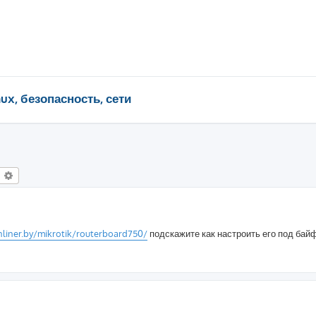
nux, безопасность, сети
оиск
Расширенный поиск
nliner.by/mikrotik/routerboard750/
подскажите как настроить его под бай