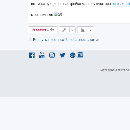
о
вот инструкция по настройке маршрутизатора
http://net
б
щ
е
мне помогло
н
и
е
Ответить
Вернуться в «Linux, безопасность, сети»
Материалы портала 