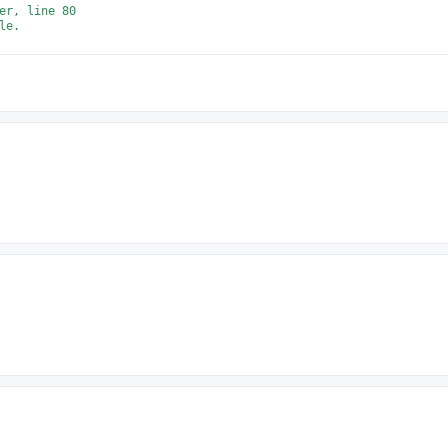
er, line 80

e.
