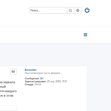
Поиск
Расширенный пои
Berserker
Неотъемлемая часть форума
Сообщения:
261
Зарегистрирован:
23 апр 2005, 21:13
ра зеркала
Откуда:
minsk
ьный
 для каждого
он в этом