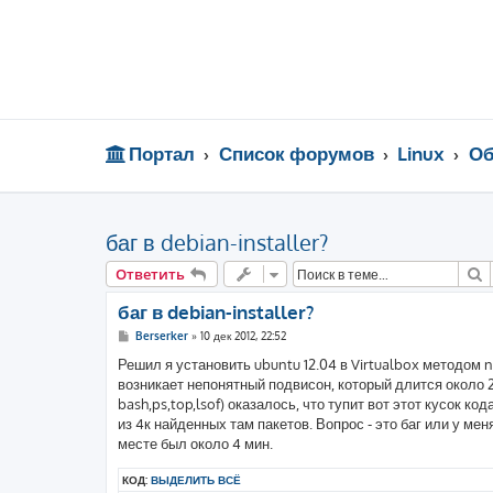
Портал
Список форумов
Linux
Об
баг в debian-installer?
П
Ответить
баг в debian-installer?
С
Berserker
»
10 дек 2012, 22:52
о
о
Решил я установить ubuntu 12.04 в Virtualbox методом n
б
возникает непонятный подвисон, который длится около 2
щ
е
bash,ps,top,lsof) оказалось, что тупит вот этот кусок ко
н
из 4к найденных там пакетов. Вопрос - это баг или у ме
и
е
месте был около 4 мин.
КОД:
ВЫДЕЛИТЬ ВСЁ