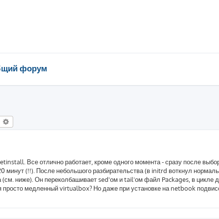
щий форум
оиск
Расширенный поиск
etinstall. Все отлично работает, кроме одного момента - сразу после выбо
0 минут (!!). После небольшого разбирательства (в initrd воткнул нормал
да (см. ниже). Он переколбашивает sed'ом и tail'ом файл Packages, в цикле
ня просто медленный virtualbox? Но даже при установке на netbook подвис