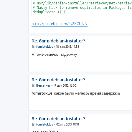
# usr/lib/debian-installer/retriever/net-retriev
# Nasty hack to remove duplicates in Packages fil
http://pastebin.com/Ly2SCUNN
Re: баг в debian-installer?
С
fomistoklus
»
18 дек 2012, 14:53
о
о
Я тоже отмечал задержку
б
щ
е
н
и
е
Re: баг в debian-installer?
С
Berserker
»
19 дек 2012, 16:30
о
о
fomistoklus
, какое было железо? время задержки?
б
щ
е
н
и
е
Re: баг в debian-installer?
С
fomistoklus
»
02 янв 2013, 01:18
о
о